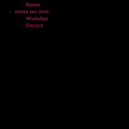
Raides
Venda seu Gold
WhatsApp
Discord