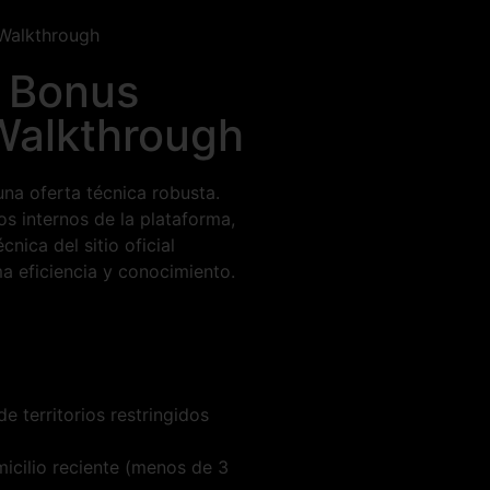
 Walkthrough
o Bonus
 Walkthrough
na oferta técnica robusta.
s internos de la plataforma,
nica del sitio oficial
a eficiencia y conocimiento.
e territorios restringidos
cilio reciente (menos de 3