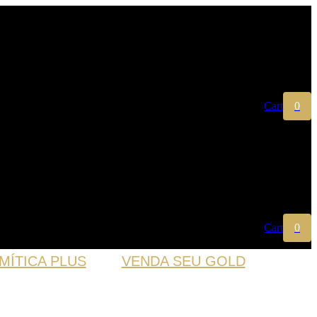
Cart
0
Cart
0
MÍTICA PLUS
VENDA SEU GOLD