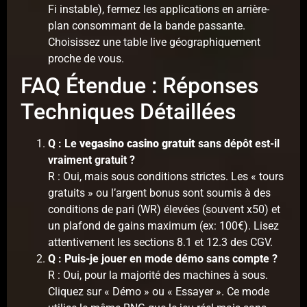
Fi instable), fermez les applications en arrière-
plan consommant de la bande passante.
Choisissez une table live géographiquement
proche de vous.
FAQ Étendue : Réponses
Techniques Détaillées
Q : Le
vegasino casino gratuit
sans dépôt est-il
vraiment gratuit ?
R : Oui, mais sous conditions strictes. Les « tours
gratuits » ou l’argent bonus sont soumis à des
conditions de pari (WR) élevées (souvent x50) et
un plafond de gains maximum (ex: 100€). Lisez
attentivement les sections 8.1 et 12.3 des CGV.
Q : Puis-je jouer en mode démo sans compte ?
R : Oui, pour la majorité des machines à sous.
Cliquez sur « Démo » ou « Essayer ». Ce mode