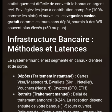
statistiquement difficile de convertir le bonus en argent
réel. Privilégiez les jeux à contribution complète (100%
comme les slots) et surveillez les
vegasino casino
gratuit
comme les tours sans dépôt, soumis à des WR
souvent plus élevés (x50 ou plus).
Infrastructure Bancaire :
Méthodes et Latences
Le système financier est segmenté en canaux d’entrée
et de sortie.
Dépôts (Traitement instantané) :
Cartes
Visa/Mastercard, E-wallets (Skrill, Neteller),
Vouchers (Neosurf), Cryptos (BTC, ETH).
Retraits (Traitement manuel) :
Délai de
traitement annoncé : 0-24h. La réception dépend
ensuite de votre banque (1-5 jours ouvrés).