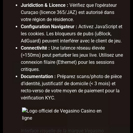
Juridiction & Licence :
Vérifiez que l’opérateur
Curaçao (licence 365/JAZ) est autorisé dans
votre région de résidence.
Configuration Navigateur :
Activez JavaScript et
les cookies. Les bloqueurs de pubs (uBlock,
AdGuard) peuvent interférer avec le client de jeu.
Connectivité :
Une latence réseau élevée
(>150ms) peut perturber les jeux live. Utilisez une
connexion filaire (Ethernet) pour les sessions
critiques.
Documentation :
Préparez scans/photo de pièce
d’identité, justificatif de domicile (< 3 mois) et
recto-verso de votre moyen de paiement pour la
vérification KYC.
Interface visuelle de la marque Vegasino