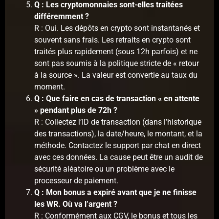
Q : Les cryptomonnaies sont-elles traitées
différemment ?
R : Oui. Les dépôts en crypto sont instantanés et
souvent sans frais. Les retraits en crypto sont
traités plus rapidement (sous 12h parfois) et ne
sont pas soumis à la politique stricte de « retour
à la source ». La valeur est convertie au taux du
moment.
Q : Que faire en cas de transaction « en attente
» pendant plus de 72h ?
R : Collectez l’ID de transaction (dans l’historique
des transactions), la date/heure, le montant, et la
méthode. Contactez le support par chat en direct
avec ces données. La cause peut être un audit de
sécurité aléatoire ou un problème avec le
processeur de paiement.
Q : Mon bonus a expiré avant que je ne finisse
les WR. Où va l’argent ?
R : Conformément aux CGV, le bonus et tous les