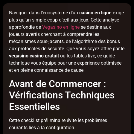
Naviguer dans l’écosystème d’un
casino en ligne
exige
plus qu’un simple coup d’œil aux jeux. Cette analyse
approfondie de
Vegasino en ligne
se destine aux
joueurs avertis cherchant à comprendre les
mécanismes sous-jacents, de l’algorithme des bonus
aux protocoles de sécurité. Que vous soyez attiré par le
vegasino casino gratuit
ou les tables live, ce guide
technique vous équipe pour une expérience optimisée
et en pleine connaissance de cause.
Avant de Commencer :
Vérifications Techniques
Essentielles
Cette checklist préliminaire évite les problèmes
courants liés à la configuration.