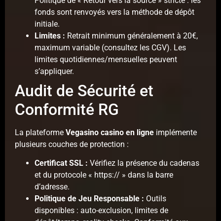
Politique de « Retour vers la source » stricte : les
fonds sont renvoyés vers la méthode de dépôt
initiale.
Limites :
Retrait minimum généralement à 20€,
maximum variable (consultez les CGV). Les
limites quotidiennes/mensuelles peuvent
s’appliquer.
Audit de Sécurité et
Conformité RG
La plateforme
Vegasino casino en ligne
implémente
plusieurs couches de protection :
Certificat SSL :
Vérifiez la présence du cadenas
et du protocole « https:// » dans la barre
d’adresse.
Politique de Jeu Responsable :
Outils
disponibles : auto-exclusion, limites de