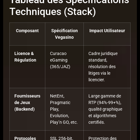
Techniques (Stack)
Composant
Spécification
Impact Utilisateur
Vegasino
Licence &
Curacao
Cadre juridique
Régulation
eGaming
standard,
(365/JAZ)
résolution des
litiges via le
licencier.
Fournisseurs
NetEnt,
Large gamme de
de Jeux
Pragmatic
RTP (94%-99+%),
(Backend)
Play,
qualité graphique
Evolution,
et algorithmes
Play’n GO, etc.
certifiés.
Protocoles
SSL 256-bit,
Protection des