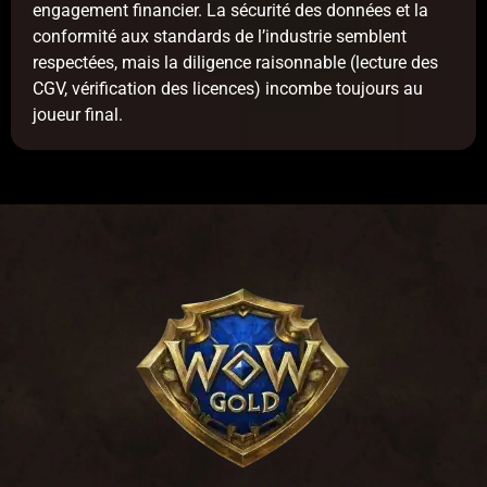
engagement financier. La sécurité des données et la
conformité aux standards de l’industrie semblent
respectées, mais la diligence raisonnable (lecture des
CGV, vérification des licences) incombe toujours au
joueur final.