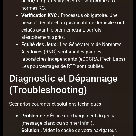
dépôt/temps, reality checks. Conformité aux
normes RG.
Vérification KYC :
Processus obligatoire. Une
pièce d’identité et un justificatif de domicile sont
exigés avant le premier retrait, parfois
aléatoirement après.
Équité des Jeux :
Les Générateurs de Nombres
Aléatoires (RNG) sont audités par des
laboratoires indépendants (eCOGRA, iTech Labs).
Les pourcentages de RTP sont publiés.
Diagnostic et Dépannage
(Troubleshooting)
Scénarios courants et solutions techniques :
Problème :
« Échec du chargement du jeu »
(message blanc ou spinner infini).
Solution :
Videz le cache de votre navigateur,