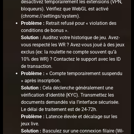
désactivez temporairement les extensions (VPN,
bloqueurs). Vérifiez que WebGL est activé
(chrome://settings/system).
Problème :
Retrait refusé pour « violation des
conditions de bonus ».
Solution :
Auditez votre historique de jeu. Avez-
vous respecté les WR ? Avez-vous joué à des jeux
exclus (ex: la roulette ne compte souvent qu’à
10% des WR) ? Contactez le support avec les ID
de transaction.
Problème :
« Compte temporairement suspendu
» après inscription.
Solution :
Cela déclenche généralement une
vérification d’identité (KYC). Transmettez les
documents demandés via l’interface sécurisée.
Le délai de traitement est de 24-72h.
Problème :
Latence élevée et décalage sur les
jeux live.
Solution :
Basculez sur une connexion filaire (Wi-