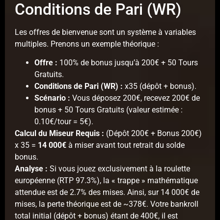
Conditions de Pari (WR)
Les offres de bienvenue sont un système à variables
multiples. Prenons un exemple théorique :
Offre :
100% de bonus jusqu’à 200€ + 50 Tours
Gratuits.
Conditions de Pari (WR) :
x35 (dépôt + bonus).
Scénario :
Vous déposez 200€, recevez 200€ de
bonus + 50 Tours Gratuits (valeur estimée :
0.10€/tour = 5€).
Calcul du Miseur Requis :
(Dépôt 200€ + Bonus 200€)
x 35 =
14 000€
à miser avant tout retrait du solde
bonus.
Analyse :
Si vous jouez exclusivement à la roulette
européenne (RTP 97.3%), la « trappe » mathématique
attendue est de 2.7% des mises. Ainsi, sur 14 000€ de
mises, la perte théorique est de ~378€. Votre bankroll
total initial (dépôt + bonus) étant de 400€, il est