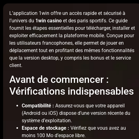
L’application 1win offre un accès rapide et sécurisé à
l’univers du
1win casino
et des paris sportifs. Ce guide
fournit les étapes essentielles pour télécharger, installer et
exploiter efficacement la plateforme mobile. Conçue pour
les utilisateurs francophones, elle permet de jouer en
déplacement tout en profitant des mêmes fonctionnalités
que la version desktop, y compris les bonus et le service
client.
Avant de commencer :
Vérifications indispensables
Compatibilité :
Assurez-vous que votre appareil
(Android ou iOS) dispose d’une version récente du
système d’exploitation.
Espace de stockage :
Vérifiez que vous avez au
moins 100 Mo d’espace libre.