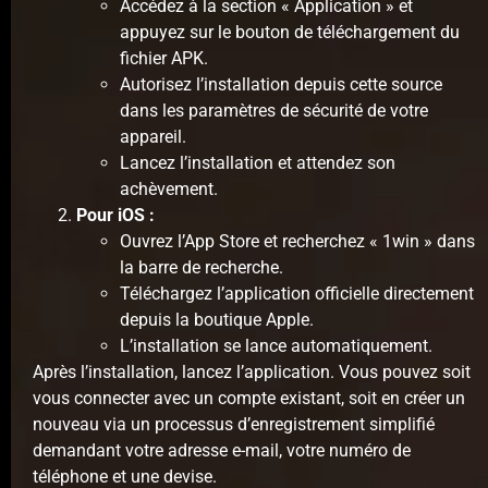
Accédez à la section « Application » et
appuyez sur le bouton de téléchargement du
fichier APK.
Autorisez l’installation depuis cette source
dans les paramètres de sécurité de votre
appareil.
Lancez l’installation et attendez son
achèvement.
Pour iOS :
Ouvrez l’App Store et recherchez « 1win » dans
la barre de recherche.
Téléchargez l’application officielle directement
depuis la boutique Apple.
L’installation se lance automatiquement.
Après l’installation, lancez l’application. Vous pouvez soit
vous connecter avec un compte existant, soit en créer un
nouveau via un processus d’enregistrement simplifié
demandant votre adresse e-mail, votre numéro de
téléphone et une devise.