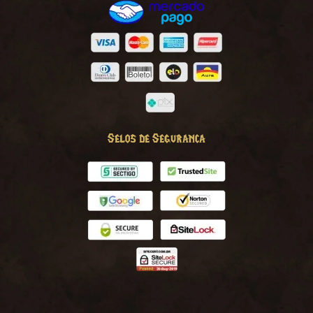
Selos de Seguranca