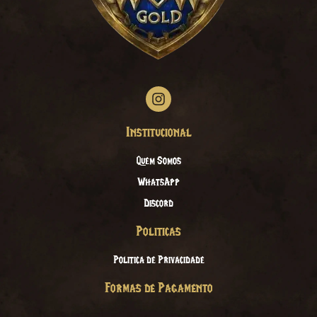
Institucional
Quem Somos
WhatsApp
Discord
Politicas
Politica de Privacidade
Formas de Pagamento