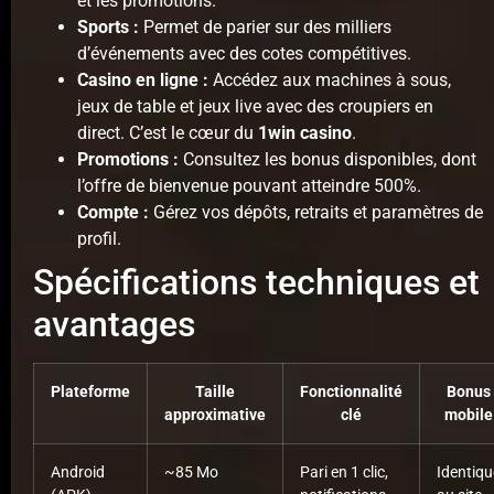
et les promotions.
Sports :
Permet de parier sur des milliers
d’événements avec des cotes compétitives.
Casino en ligne :
Accédez aux machines à sous,
jeux de table et jeux live avec des croupiers en
direct. C’est le cœur du
1win casino
.
Promotions :
Consultez les bonus disponibles, dont
l’offre de bienvenue pouvant atteindre 500%.
Compte :
Gérez vos dépôts, retraits et paramètres de
profil.
Spécifications techniques et
avantages
Plateforme
Taille
Fonctionnalité
Bonus
approximative
clé
mobile
Android
~85 Mo
Pari en 1 clic,
Identiqu