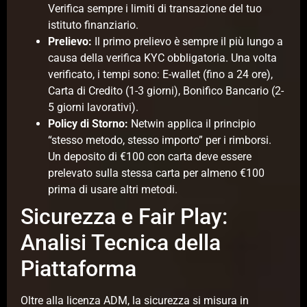
Verifica sempre i limiti di transazione del tuo
istituto finanziario.
Prelievo:
Il primo prelievo è sempre il più lungo a
causa della verifica KYC obbligatoria. Una volta
verificato, i tempi sono: E-wallet (fino a 24 ore),
Carta di Credito (1-3 giorni), Bonifico Bancario (2-
5 giorni lavorativi).
Policy di Storno:
Netwin applica il principio
“stesso metodo, stesso importo” per i rimborsi.
Un deposito di €100 con carta deve essere
prelevato sulla stessa carta per almeno €100
prima di usare altri metodi.
Sicurezza e Fair Play:
Analisi Tecnica della
Piattaforma
Oltre alla licenza ADM, la sicurezza si misura in