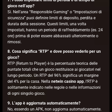
gioco nell’app?
Sì. Nell’area “Responsible Gaming” o “Impostazioni di
sicurezza” puoi definire limiti di deposito, perdita e
durata della sessione. Questi limiti, una volta
impostati, hanno un periodo di raffreddamento (es. 24
ore) prima di poter essere abbassati ulteriormente o
rimossi.
8. Cosa significa “RTP” e dove posso vederlo per un
gioco?
RTP (Return to Player) è la percentuale teorica delle
puntate totali che un gioco restituisce ai giocatori nel
lungo periodo. Un RTP del 96% significa un margine
del 4% per la casa. Nella
netwin casino app
, l’RTP è
solitamente indicato nelle regole o nelle informazioni
di ogni singolo gioco.
9. L’app è aggiornata automaticamente?
No, essendo un APK, non aggiorna automaticamente.