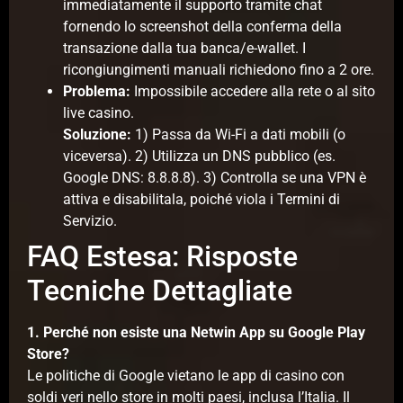
immediatamente il supporto tramite chat
fornendo lo screenshot della conferma della
transazione dalla tua banca/e-wallet. I
ricongiungimenti manuali richiedono fino a 2 ore.
Problema:
Impossibile accedere alla rete o al sito
live casino.
Soluzione:
1) Passa da Wi-Fi a dati mobili (o
viceversa). 2) Utilizza un DNS pubblico (es.
Google DNS: 8.8.8.8). 3) Controlla se una VPN è
attiva e disabilitala, poiché viola i Termini di
Servizio.
FAQ Estesa: Risposte
Tecniche Dettagliate
1. Perché non esiste una Netwin App su Google Play
Store?
Le politiche di Google vietano le app di casino con
soldi veri nello store in molti paesi, inclusa l’Italia. Il