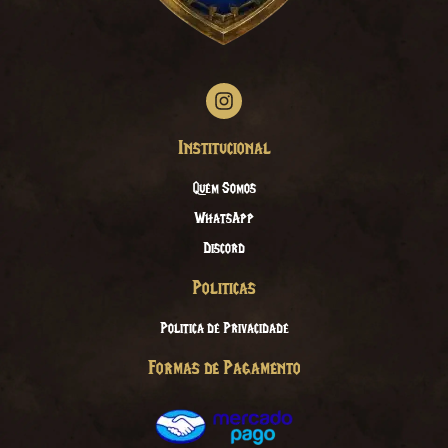
Institucional
Quem Somos
WhatsApp
Discord
Politicas
Politica de Privacidade
Formas de Pagamento