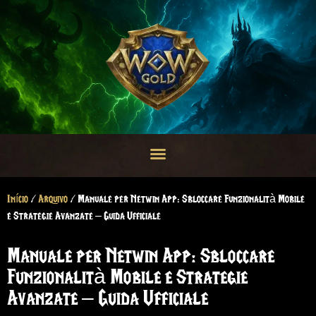
Início
/
Arquivo
/ Manuale per Netwin App: Sbloccare Funzionalità Mobile
e Strategie Avanzate – Guida Ufficiale
Manuale per Netwin App: Sbloccare
Funzionalità Mobile e Strategie
Avanzate – Guida Ufficiale