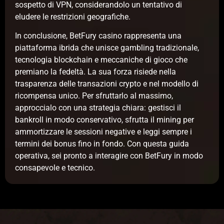
sospetto di VPN, considerandolo un tentativo di
eludere le restrizioni geografiche.
In conclusione, BetFury casino rappresenta una
piattaforma ibrida che unisce gambling tradizionale,
tecnologia blockchain e meccaniche di gioco che
premiano la fedeltà. La sua forza risiede nella
trasparenza delle transazioni crypto e nel modello di
ricompensa unico. Per sfruttarlo al massimo,
approccialo con una strategia chiara: gestisci il
bankroll in modo conservativo, sfrutta il mining per
ammortizzare le sessioni negative e leggi sempre i
termini dei bonus fino in fondo. Con questa guida
operativa, sei pronto a interagire con BetFury in modo
consapevole e tecnico.