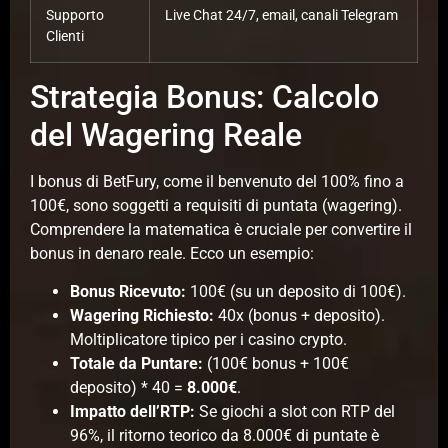
Supporto
Live Chat 24/7, email, canali Telegram
Clienti
Strategia Bonus: Calcolo
del Wagering Reale
I bonus di BetFury, come il benvenuto del 100% fino a
100€, sono soggetti a requisiti di puntata (wagering).
Comprendere la matematica è cruciale per convertire il
bonus in denaro reale. Ecco un esempio:
Bonus Ricevuto:
100€ (su un deposito di 100€).
Wagering Richiesto:
40x (bonus + deposito).
Moltiplicatore tipico per i casino crypto.
Totale da Puntare:
(100€ bonus + 100€
deposito) * 40 =
8.000€
.
Impatto dell’RTP:
Se giochi a slot con RTP del
96%, il ritorno teorico da 8.000€ di puntate è