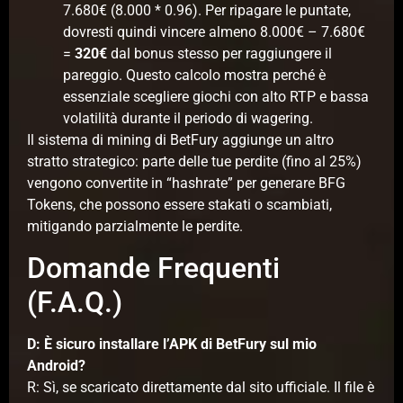
7.680€ (8.000 * 0.96). Per ripagare le puntate,
dovresti quindi vincere almeno 8.000€ – 7.680€
=
320€
dal bonus stesso per raggiungere il
pareggio. Questo calcolo mostra perché è
essenziale scegliere giochi con alto RTP e bassa
volatilità durante il periodo di wagering.
Il sistema di mining di BetFury aggiunge un altro
stratto strategico: parte delle tue perdite (fino al 25%)
vengono convertite in “hashrate” per generare BFG
Tokens, che possono essere stakati o scambiati,
mitigando parzialmente le perdite.
Domande Frequenti
(F.A.Q.)
D: È sicuro installare l’APK di BetFury sul mio
Android?
R: Sì, se scaricato direttamente dal sito ufficiale. Il file è