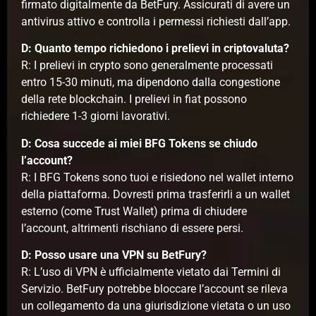
firmato digitalmente da BetFury. Assicurati di avere un
antivirus attivo e controlla i permessi richiesti dall’app.
D: Quanto tempo richiedono i prelievi in criptovaluta?
R: I prelievi in crypto sono generalmente processati
entro 15-30 minuti, ma dipendono dalla congestione
della rete blockchain. I prelievi in fiat possono
richiedere 1-3 giorni lavorativi.
D: Cosa succede ai miei BFG Tokens se chiudo
l’account?
R: I BFG Tokens sono tuoi e risiedono nel wallet interno
della piattaforma. Dovresti prima trasferirli a un wallet
esterno (come Trust Wallet) prima di chiudere
l’account, altrimenti rischiano di essere persi.
D: Posso usare una VPN su BetFury?
R: L’uso di VPN è ufficialmente vietato dai Termini di
Servizio. BetFury potrebbe bloccare l’account se rileva
un collegamento da una giurisdizione vietata o un uso