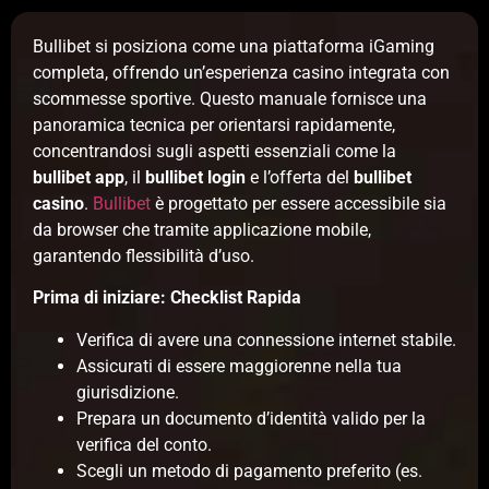
Bullibet si posiziona come una piattaforma iGaming
completa, offrendo un’esperienza casino integrata con
scommesse sportive. Questo manuale fornisce una
panoramica tecnica per orientarsi rapidamente,
concentrandosi sugli aspetti essenziali come la
bullibet app
, il
bullibet login
e l’offerta del
bullibet
casino
.
Bullibet
è progettato per essere accessibile sia
da browser che tramite applicazione mobile,
garantendo flessibilità d’uso.
Prima di iniziare: Checklist Rapida
Verifica di avere una connessione internet stabile.
Assicurati di essere maggiorenne nella tua
giurisdizione.
Prepara un documento d’identità valido per la
verifica del conto.
Scegli un metodo di pagamento preferito (es.