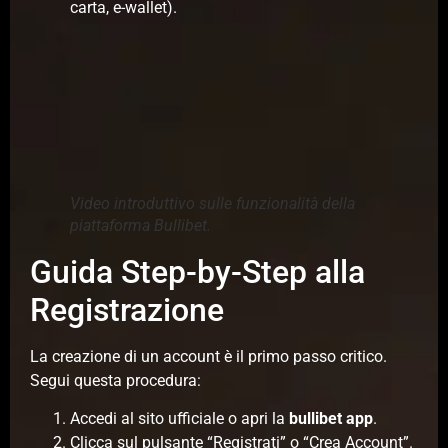
carta, e-wallet).
Video introduttivo sulle funzionalità della
piattaforma Bullibet.
Guida Step-by-Step alla
Registrazione
La creazione di un account è il primo passo critico.
Segui questa procedura:
Accedi al sito ufficiale o apri la
bullibet app
.
Clicca sul pulsante “Registrati” o “Crea Account”.