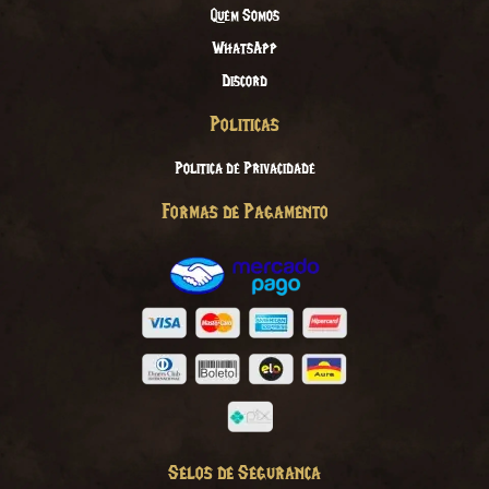
Quem Somos
WhatsApp
Discord
Politicas
Politica de Privacidade
Formas de Pagamento
Selos de Seguranca