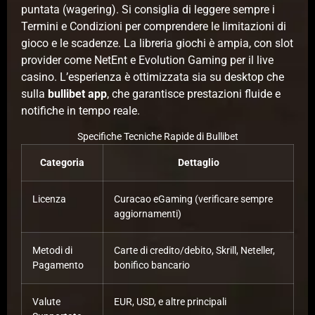
puntata (wagering). Si consiglia di leggere sempre i
Termini e Condizioni per comprendere le limitazioni di
gioco e le scadenze. La libreria giochi è ampia, con slot
provider come NetEnt e Evolution Gaming per il live
casino. L’esperienza è ottimizzata sia su desktop che
sulla
bullibet app
, che garantisce prestazioni fluide e
notifiche in tempo reale.
Specifiche Tecniche Rapide di Bullibet
Categoria
Dettaglio
Licenza
Curacao eGaming (verificare sempre
aggiornamenti)
Metodi di
Carte di credito/debito, Skrill, Neteller,
Pagamento
bonifico bancario
Valute
EUR, USD, e altre principali