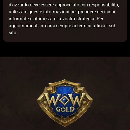
d’azzardo deve essere approcciato con responsabilità;
utilizzate queste informazioni per prendere decisioni
informate e ottimizzare la vostra strategia. Per
aggiornamenti, riferirsi sempre ai termini ufficiali sul
sito.