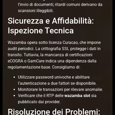
l’invio di documenti; ritardi comuni derivano da
scansioni illeggibili.
Sicurezza e Affidabilità:
Ispezione Tecnica
Wazamba opera sotto licenza Curacao, che impone
audit periodici. La crittografia SSL protegge i dati in
transito. Tuttavia, la mancanza di certificazioni
eCOGRA o GamCare indica una dipendenza dalla
regolamentazione base. Consigliamo di:
Utilizzare password univoche e abilitare
l’autenticazione a due fattori se disponibile.
Monitorare le transazioni per rilevare anomalie.
Verificare che il RTP delle
wazamba slot
sia
pubblicato dai provider.
Risoluzione dei Problemi: