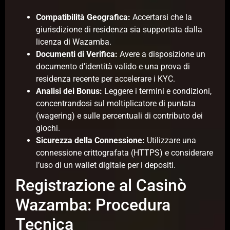
Compatibilità Geografica:
Accertarsi che la
giurisdizione di residenza sia supportata dalla
licenza di Wazamba.
Documenti di Verifica:
Avere a disposizione un
documento d’identità valido e una prova di
residenza recente per accelerare i KYC.
Analisi dei Bonus:
Leggere i termini e condizioni,
concentrandosi sul moltiplicatore di puntata
(wagering) e sulle percentuali di contributo dei
giochi.
Sicurezza della Connessione:
Utilizzare una
connessione crittografata (HTTPS) e considerare
l’uso di un wallet digitale per i depositi.
Registrazione al Casinò
Wazamba: Procedura
Tecnica