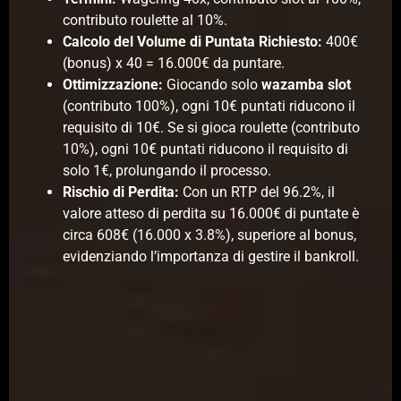
contributo roulette al 10%.
Calcolo del Volume di Puntata Richiesto:
400€
(bonus) x 40 = 16.000€ da puntare.
Ottimizzazione:
Giocando solo
wazamba slot
(contributo 100%), ogni 10€ puntati riducono il
requisito di 10€. Se si gioca roulette (contributo
10%), ogni 10€ puntati riducono il requisito di
solo 1€, prolungando il processo.
Rischio di Perdita:
Con un RTP del 96.2%, il
valore atteso di perdita su 16.000€ di puntate è
circa 608€ (16.000 x 3.8%), superiore al bonus,
evidenziando l’importanza di gestire il bankroll.