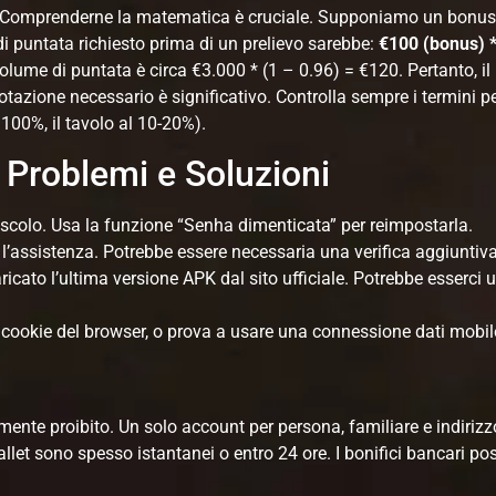
). Comprenderne la matematica è cruciale. Supponiamo un bonus 
di puntata richiesto prima di un prelievo sarebbe:
€100 (bonus) *
volume di puntata è circa €3.000 * (1 – 0.96) = €120. Pertanto, i
rotazione necessario è significativo. Controlla sempre i termini p
l 100%, il tavolo al 10-20%).
 Problemi e Soluzioni
scolo. Usa la funzione “Senha dimenticata” per reimpostarla.
l’assistenza. Potrebbe essere necessaria una verifica aggiuntiv
ricato l’ultima versione APK dal sito ufficiale. Potrebbe esserci 
i cookie del browser, o prova a usare una connessione dati mobile
ente proibito. Un solo account per persona, familiare e indirizzo
allet sono spesso istantanei o entro 24 ore. I bonifici bancari po