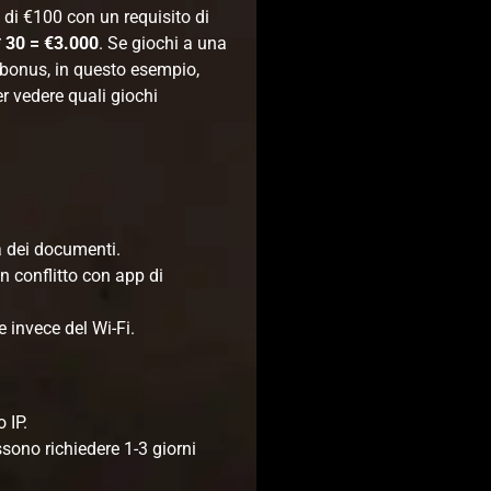
di €100 con un requisito di
 30 = €3.000
. Se giochi a una
l bonus, in questo esempio,
er vedere quali giochi
a dei documenti.
un conflitto con app di
 invece del Wi-Fi.
 IP.
ssono richiedere 1-3 giorni