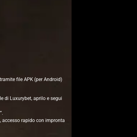
 tramite file APK (per Android)
le di Luxurybet, aprilo e segui
”.
e, accesso rapido con impronta