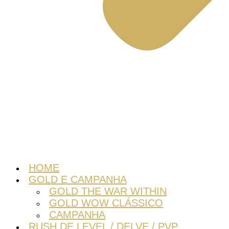
HOME
GOLD E CAMPANHA
GOLD THE WAR WITHIN
GOLD WOW CLÁSSICO
CAMPANHA
RUSH DE LEVEL / DELVE / PVP