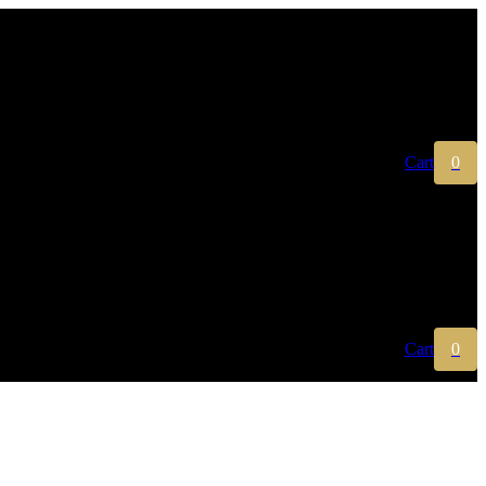
Cart
0
Cart
0