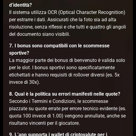
d’identità?
Il sistema utilizza OCR (Optical Character Recognition)
per estrarre i dati. Assicurati che la foto sia ad alta
risoluzione, senza riflessi e che tutti e quattro gli angoli
del documento siano visibili.
7. I bonus sono compatibili con le scommesse
sportive?
La maggior parte dei bonus di benvenuto è valida solo
per le slot. I bonus sportivi sono specificatamente
etichettati e hanno requisiti di rollover diversi (es. 5x
invece di 30x).
8. Qual è la politica su errori manifesti nelle quote?
Secondo i Termini e Condizioni, le scommesse
piazzate su quote errate per errore tecnico evidente (es.
quota 100 invece di 1.00) vengono annullate, anche se
risultano vincenti per il giocatore.
9. L’app supporta i wallet di criptovalute per i