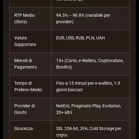
RTP Medio
94.5% – 96.8% (variabile per
(Slots)
provider)
Valute
EUR, USD, RUB, PLN, UAH
Supportate
Metodi di
15+ (Carte, e-Wallets, Cryptovalute,
Pagamento
Bonifici)
Tempo di
Fino a 15 minuti per e-wallets, 1-3
Prelievo Medio
giorni bancari
Provider di
NetEnt, Pragmatic Play, Evolution,
Giochi
20+ altri
Sicurezza
SSL 256-bit, 2FA, Cold Storage per
cripto