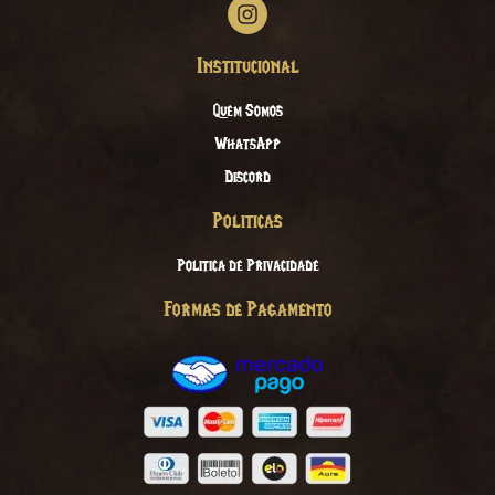
Institucional
Quem Somos
WhatsApp
Discord
Politicas
Politica de Privacidade
Formas de Pagamento