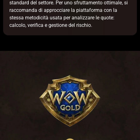
standard del settore. Per uno sfruttamento ottimale, si
raccomanda di approcciare la piattaforma con la
stessa metodicità usata per analizzare le quote:
calcolo, verifica e gestione del rischio.