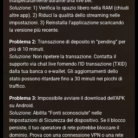
inaspettatamente durante una live bet.
Soluzione:
1) Verifica lo spazio libero nella RAM (chiudi
altre app). 2) Riduci la qualità dello streaming nelle
impostazioni. 3) Reinstalla l’applicazione scaricando
la versione più recente.
Problema 2:
Transazione di deposito in “pending” per
più di 10 minuti.
Soluzione:
Non ripetere la transazione. Contatta il
supporto via chat live fornendo l’ID transazione (TXID)
dalla tua banca o e-wallet. Gli aggiornamenti dello
stato possono ritardare fino a 30 minuti nei picchi di
traffico.
Problema 3:
Impossibile avviare il download dell’APK
su Android.
Soluzione:
Abilita “Fonti sconosciute” nelle
Impostazioni di Sicurezza del dispositivo. Se il blocco
persiste, il tuo operatore di rete potrebbe bloccare il
dominio. Prova con una connessione VPN o una rete