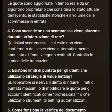
Le quote sono aggiornate in tempo reale da un
algoritmo proprietario che considera lo stato attuale
dell’evento, le statistiche storiche e il volume delle
scommesse in entrata.
4. Cosa succede se una scommessa viene piazzata
durante un’interruzione di rete?
Qualsiasi scommessa il cui esito non viene
confermato dal server viene automaticamente
annullata e i fondi vengono restituiti. Controlla lo
storico delle transazioni.
5. Esistono limiti di puntata per gli utenti che
utilizzano strategie di value betting?
Sì, l’operatore si riserva il diritto di ridurre i limiti di
puntata massimi o di modificare le quote per gli
account identificati come “professionali” o che
utilizzano strumenti di betting automatizzati.
6. Come funziona la verifica del documento