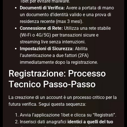
1bet per evitare malware.
Documenti di Verifica:
Avere a portata di mano
un documento d’identità valido e una prova di
residenza recente (max 3 mesi).
Connessione di Rete:
Utilizza una rete stabile
(Wi-Fi o 4G/5G) per transazioni sicure e
streaming live senza interruzioni.
Impostazioni di Sicurezza:
Abilita
l’autenticazione a due fattori (2FA)
immediatamente dopo la registrazione.
Registrazione: Processo
Tecnico Passo-Passo
La creazione di un account è un processo critico per la
futura verifica. Segui questa sequenza:
Avvia l’applicazione 1bet e clicca su “Registrati”.
Inserisci dati anagrafici
identici a quelli del tuo