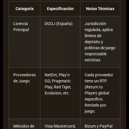
Categoría
Especificación
Notas Técnicas
Licencia
DGOJ (España)
Jurisdicción
Principal
regulada, aplica
límites de
depósito y
políticas de juego
responsable
estrictas.
Proveedores
NetEnt, Play’n
Cada proveedor
de Juego
GO, Pragmatic
tiene un RTP
Play, Red Tiger,
(Return to
Evolution, etc.
Player) global
específico.
Revíselo por
juego.
Métodos de
Visa/Mastercard,
Bizum y PayPal