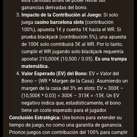
esta cantidad antes de poder retirar las
ganancias derivadas del bono.
Impacto de la Contribución al Juego:
Si solo
juega
casino barcelona slots
(contribución
100%), apuesta 1€ y cuenta 1€ hacia el WR. Si
prueba blackjack (contribución 5%), una apuesta
de 100€ solo contribuirá 5€ al WR. Por lo tanto,
cumplir el WR jugando solo blackjack requeriría
apostar 210,000€ (10,500 / 0.05).
Es una trampa
matemática.
Valor Esperado (EV) del Bono:
EV ≈ Valor del
Bono – (WR * Margen de la Casa). Asumiendo un
margen de la casa del 3% en slots: EV ≈ 300€ –
(10,500€ * 0.03) = 300€ – 315€ = -15€. Un EV
negativo indica que, estadísticamente, el bono
tiene un coste esperado para el jugador.
Conclusión Estratégica:
Use bonos para extender su
tiempo de juego, no como una garantía de ganancia.
Priorice juegos con contribución del 100% para cumplir