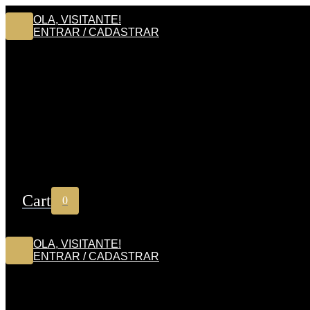
Ir
OLA, VISITANTE!
para
ENTRAR / CADASTRAR
o
conteúdo
Cart
0
OLA, VISITANTE!
ENTRAR / CADASTRAR