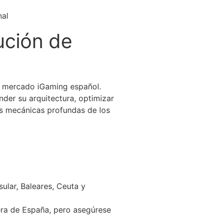
nal
ución de
el mercado iGaming español.
nder su arquitectura, optimizar
s mecánicas profundas de los
ular, Baleares, Ceuta y
era de España, pero asegúrese