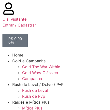
Ola, visitante!
Entrar / Cadastrar
R$
0,00
0
Home
Gold e Campanha
Gold The War Within
Gold Wow Clássico
Campanha
Rush de Level / Delve / PvP
Rush de Level
Rush de Pvp
Raides e Mítica Plus
Mítica Plus