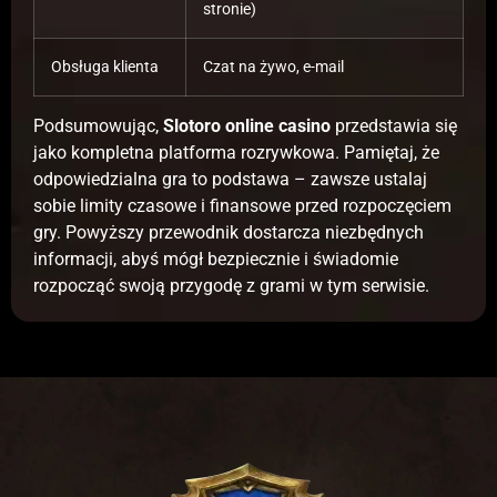
stronie)
Obsługa klienta
Czat na żywo, e-mail
Podsumowując,
Slotoro online casino
przedstawia się
jako kompletna platforma rozrywkowa. Pamiętaj, że
odpowiedzialna gra to podstawa – zawsze ustalaj
sobie limity czasowe i finansowe przed rozpoczęciem
gry. Powyższy przewodnik dostarcza niezbędnych
informacji, abyś mógł bezpiecznie i świadomie
rozpocząć swoją przygodę z grami w tym serwisie.