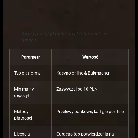
Krótki przegląd platformy Slotoro bet i jej
funkcji.
Parametr
Wartość
Typ platformy
Kasyno online & Bukmacher
Minimalny
Zazwyczaj od 10 PLN
depozyt
Metody
Przelewy bankowe, karty, e-portfele
płatności
Licencja
Curacao (do potwierdzenia na