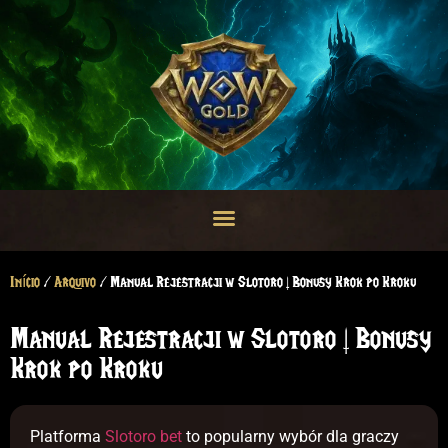
Início
/
Arquivo
/ Manual Rejestracji w Slotoro | Bonusy Krok po Kroku
Manual Rejestracji w Slotoro | Bonusy
Krok po Kroku
Platforma
Slotoro bet
to popularny wybór dla graczy