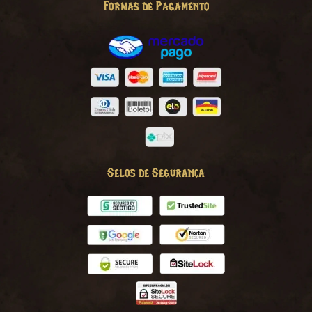
Formas de Pagamento
Selos de Seguranca