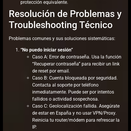
protección equivalente.
Resolución de Problemas y
Troubleshooting Técnico
Problemas comunes y sus soluciones sistemáticas:
“No puedo iniciar sesión”
Caso A: Error de contraseña. Usa la función
“Recuperar contraseña” para recibir un link
de reset por email.
Caso B: Cuenta bloqueada por seguridad.
Contacta al soporte por teléfono
inmediatamente. Puede ser por intentos
fallidos o actividad sospechosa.
Caso C: Geolocalización fallida. Asegúrate
de estar en España y no usar VPN/Proxy.
Reinicia tu router/módem para refrescar la
IP.