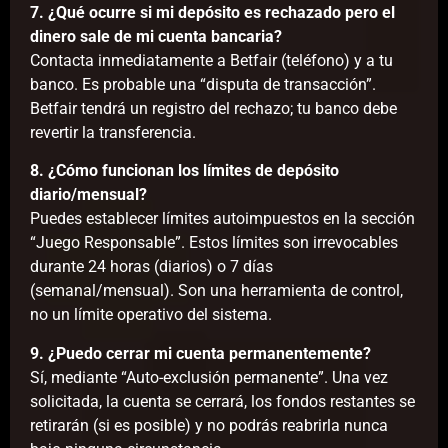
7. ¿Qué ocurre si mi depósito es rechazado pero el
dinero sale de mi cuenta bancaria?
Contacta inmediatamente a Betfair (teléfono) y a tu
banco. Es probable una “disputa de transacción”.
Betfair tendrá un registro del rechazo; tu banco debe
revertir la transferencia.
8. ¿Cómo funcionan los límites de depósito
diario/mensual?
Puedes establecer límites autoimpuestos en la sección
“Juego Responsable”. Estos límites son irrevocables
durante 24 horas (diarios) o 7 días
(semanal/mensual). Son una herramienta de control,
no un límite operativo del sistema.
9. ¿Puedo cerrar mi cuenta permanentemente?
Sí, mediante “Auto-exclusión permanente”. Una vez
solicitada, la cuenta se cerrará, los fondos restantes se
retirarán (si es posible) y no podrás reabrirla nunca