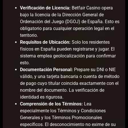
Verificación de Licencia:
Betfair Casino opera
bajo la licencia de la Dirección General de
Ordenación del Juego (DGOJ) de España. Esto es
obligatorio para cualquier operación legal en el
territorio.
Requisitos de Ubicación:
Solo los residentes
físicos en España pueden registrarse y jugar. El
sistema emplea geolocalización para confirmar
esto.
Documentación Personal:
Prepare su DNI o NIE
válido, y una tarjeta bancaria o cuenta de método
de pago cuyo titular coincida exactamente con el
nombre del documento. La verificación de
identidad es rigurosa.
Comprensión de los Términos:
Lea
especialmente los Términos y Condiciones
Generales y los Términos Promocionales
específicos. El desconocimiento no exime de su