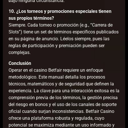
bajo ninguna circunstancia.
10. ¿Los torneos y promociones especiales tienen
sus propios términos?
Siempre. Cada torneo o promoción (e.g., “Carrera de
Slots”) tiene un set de términos específicos publicados
en su página de anuncio. Léelos siempre, pues las
reglas de participación y premiación pueden ser
complejas.
Conclusión
Operar en el casino Betfair requiere un enfoque
metodológico. Este manual detalla los procesos
técnicos, matemáticos y de seguridad que definen la
experiencia. La clave para una interacción exitosa es la
comprensión previa de los términos, la gestión precisa
del riesgo en bonos y el uso de los canales de soporte
oficial cuando surjan inconsistencias. Betfair Casino
ofrece una plataforma robusta y regulada, cuyo
potencial se maximiza mediante un uso informado y