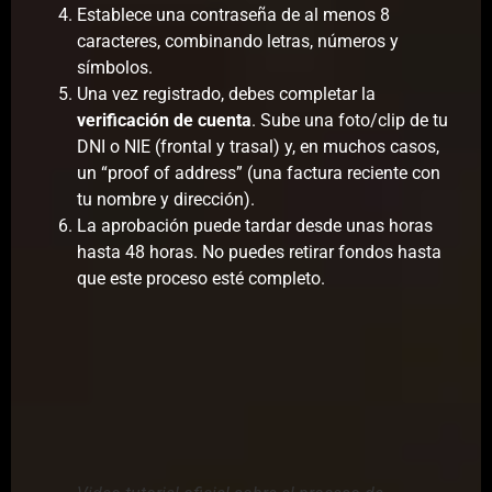
Establece una contraseña de al menos 8
caracteres, combinando letras, números y
símbolos.
Una vez registrado, debes completar la
verificación de cuenta
. Sube una foto/clip de tu
DNI o NIE (frontal y trasal) y, en muchos casos,
un “proof of address” (una factura reciente con
tu nombre y dirección).
La aprobación puede tardar desde unas horas
hasta 48 horas. No puedes retirar fondos hasta
que este proceso esté completo.