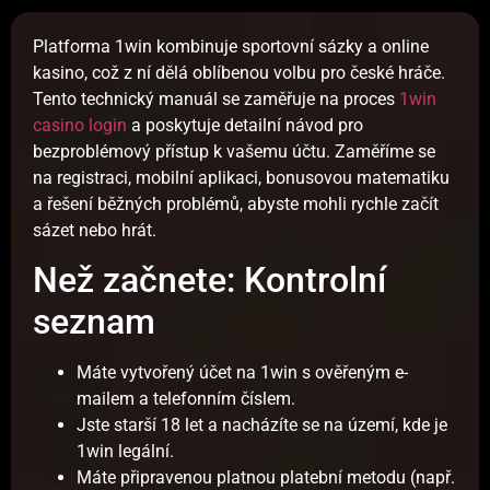
Platforma 1win kombinuje sportovní sázky a online
kasino, což z ní dělá oblíbenou volbu pro české hráče.
Tento technický manuál se zaměřuje na proces
1win
casino login
a poskytuje detailní návod pro
bezproblémový přístup k vašemu účtu. Zaměříme se
na registraci, mobilní aplikaci, bonusovou matematiku
a řešení běžných problémů, abyste mohli rychle začít
sázet nebo hrát.
Než začnete: Kontrolní
seznam
Máte vytvořený účet na 1win s ověřeným e-
mailem a telefonním číslem.
Jste starší 18 let a nacházíte se na území, kde je
1win legální.
Máte připravenou platnou platební metodu (např.