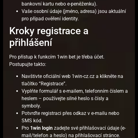
bankovní kartu nebo e-peněženku).
Vaše osobní údaje (jméno, adresa) jsou aktuální
pro případ ověření identity.
Kroky registrace a
přihlášení
Pro přístup k funkcím 1win bet je třeba účet.
Postupujte takto:
Navštivte oficiální web 1win-cz.cz a klikněte na
tlačítko “Registrace”.
Vyplňte formulář s e-mailem, telefonním číslem a
heslem – používejte silné heslo s čísly a
symboly.
Potvrďte registraci přes odkaz v e-mailu nebo
SMS kód.
Pro
1win login
zadejte své přihlašovací údaje (e-
mail/telefon a heslo) na přihlašovací stránce.