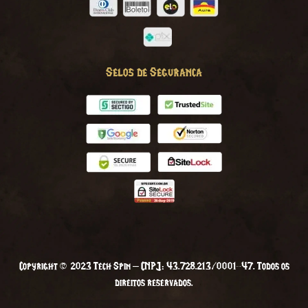
Selos de Seguranca
Copyright © 2023 Tech Spin – CNPJ: 43.728.213/0001-47. Todos os
direitos reservados.