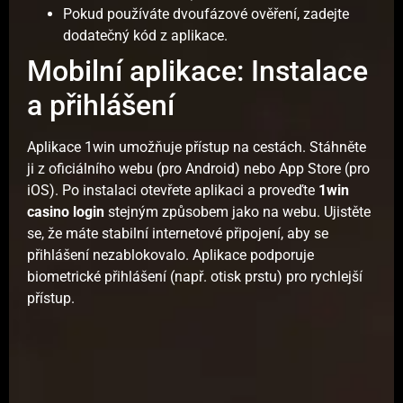
Pokud používáte dvoufázové ověření, zadejte
dodatečný kód z aplikace.
Mobilní aplikace: Instalace
a přihlášení
Aplikace 1win umožňuje přístup na cestách. Stáhněte
ji z oficiálního webu (pro Android) nebo App Store (pro
iOS). Po instalaci otevřete aplikaci a proveďte
1win
casino login
stejným způsobem jako na webu. Ujistěte
se, že máte stabilní internetové připojení, aby se
přihlášení nezablokovalo. Aplikace podporuje
biometrické přihlášení (např. otisk prstu) pro rychlejší
přístup.