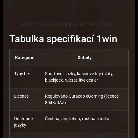
Video: Návod na přihlášení do 1win kasina.
Tabulka specifikací 1win
Kategorie
Detaily
Typy her
Sportovní sázky, kasinové hry (sloty,
blackjack, ruleta), live dealer
Licence
Regulováno Curacao eGaming (licence
8048/JAZ)
Dostupné
Čeština, angličtina, ruština a další
jazyky