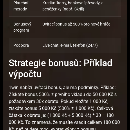
Platební
Kreditní karty, bankovní převody, e-
metody
peněženky (např. Skrill)
Bonusový
Uvítací bonus až 500% pro nové hráče
program
Podpora
Live chat, e-mail, telefon (24/7)
Strategie bonusů: Příklad
výpočtu
1win nabízí uvítací bonus, ale má podmínky. Příklad:
Získáte bonus 500% z prvního vkladu do 50 000 Kč s
požadavkem 30x obratu. Pokud vložíte 1 000 Kč,
získáte bonus 5 000 Kč (500% z 1 000 Kč). Celková
částka k obratu je: (1 000 Kč + 5 000 Kč) * 30 = 180
000 Kč. To znamená, že musíte vsadit celkem 180 000
Kč, než budete moci vybrat výhry z bonusu.