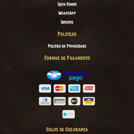
Quem Somos
WhatsApp
Discord
Politicas
Politica de Privacidade
Formas de Pagamento
Selos de Seguranca