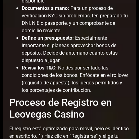
disponible.
Documentos a mano:
Para un proceso de
verificación KYC sin problemas, ten preparado tu
DNI, NIE o pasaporte, y un comprobante de
domicilio reciente.
Define un presupuesto:
Especialmente
importante si planeas aprovechar bonos de
depósito. Decide de antemano cuánto estás
dispuesto a jugar.
Revisa los T&C:
No des por sentado las
condiciones de los bonos. Enfócate en el rollover
(requisito de apuesta), los juegos permitidos y
los porcentajes de contribución.
Proceso de Registro en
Leovegas Casino
El registro está optimizado para móvil, pero es idéntico
en escritorio. 1) Haz clic en “Registrarse” y elige tu