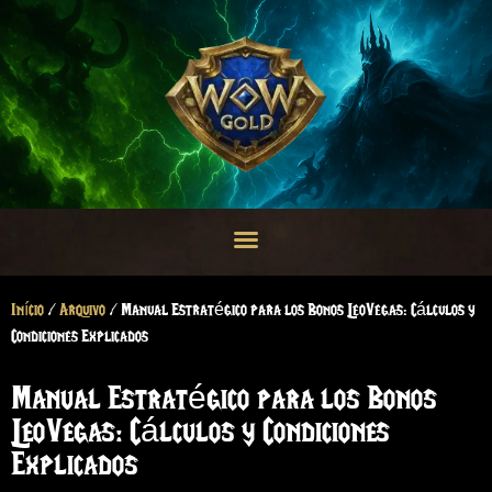
Início
/
Arquivo
/ Manual Estratégico para los Bonos LeoVegas: Cálculos y
Condiciones Explicados
Manual Estratégico para los Bonos
LeoVegas: Cálculos y Condiciones
Explicados