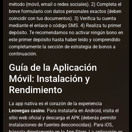
método (móvil, email o redes sociales). 2) Completa el
breve formulario con datos personales exactos (deben
coincidir con tus documentos). 3) Verifica tu cuenta
mediante el enlace o código SMS. 4) Realiza tu primer
depósito. Te recomendamos no activar ningún bono en
este primer depósito hasta haber leído y comprendido
completamente la sección de estrategia de bonos a
continuación.
Guía de la Aplicación
Móvil: Instalación y
Rendimiento
La app nativa es el corazón de la experiencia
Leovegas casino
. Para instalarla en Android, visita el
sitio web oficial y descarga el APK (deberás permitir
instalaciones de fuentes desconocidas). Para iOS,
búscala directamente en la App Store. La aplicación es