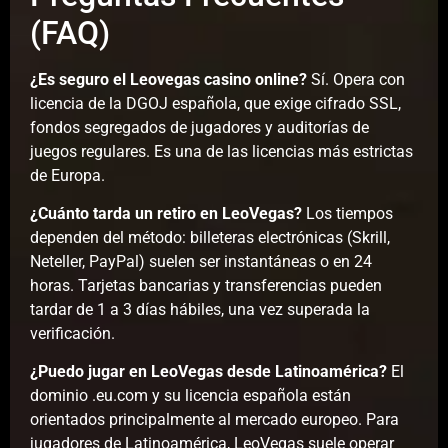
(FAQ)
¿Es seguro el Leovegas casino online?
Sí. Opera con
licencia de la DGOJ española, que exige cifrado SSL,
fondos segregados de jugadores y auditorías de
juegos regulares. Es una de las licencias más estrictas
de Europa.
¿Cuánto tarda un retiro en LeoVegas?
Los tiempos
dependen del método: billeteras electrónicas (Skrill,
Neteller, PayPal) suelen ser instantáneas o en 24
horas. Tarjetas bancarias y transferencias pueden
tardar de 1 a 3 días hábiles, una vez superada la
verificación.
¿Puedo jugar en LeoVegas desde Latinoamérica?
El
dominio .eu.com y su licencia española están
orientados principalmente al mercado europeo. Para
jugadores de Latinoamérica, LeoVegas suele operar