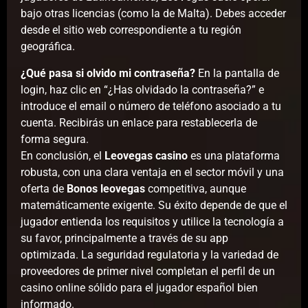
bajo otras licencias (como la de Malta). Debes acceder
desde el sitio web correspondiente a tu región
geográfica.
¿Qué pasa si olvido mi contraseña?
En la pantalla de
login, haz clic en “¿Has olvidado la contraseña?” e
introduce el email o número de teléfono asociado a tu
cuenta. Recibirás un enlace para restablecerla de
forma segura.
En conclusión, el
Leovegas casino
es una plataforma
robusta, con una clara ventaja en el sector móvil y una
oferta de
Bonos leovegas
competitiva, aunque
matemáticamente exigente. Su éxito depende de que el
jugador entienda los requisitos y utilice la tecnología a
su favor, principalmente a través de su app
optimizada. La seguridad regulatoria y la variedad de
proveedores de primer nivel completan el perfil de un
casino online sólido para el jugador español bien
informado.