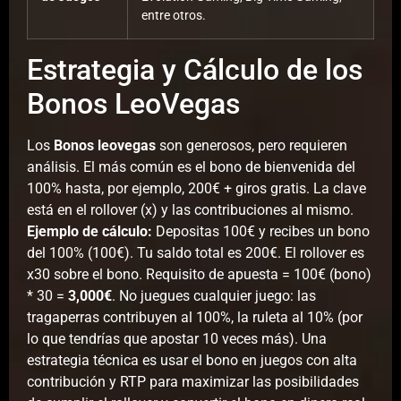
entre otros.
Estrategia y Cálculo de los
Bonos LeoVegas
Los
Bonos leovegas
son generosos, pero requieren
análisis. El más común es el bono de bienvenida del
100% hasta, por ejemplo, 200€ + giros gratis. La clave
está en el rollover (x) y las contribuciones al mismo.
Ejemplo de cálculo:
Depositas 100€ y recibes un bono
del 100% (100€). Tu saldo total es 200€. El rollover es
x30 sobre el bono. Requisito de apuesta = 100€ (bono)
* 30 =
3,000€
. No juegues cualquier juego: las
tragaperras contribuyen al 100%, la ruleta al 10% (por
lo que tendrías que apostar 10 veces más). Una
estrategia técnica es usar el bono en juegos con alta
contribución y RTP para maximizar las posibilidades