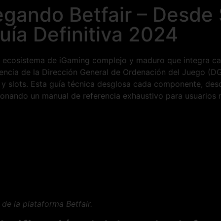
ando Betfair – Desde 
uía Definitiva 2024
un ecosistema de iGaming complejo y maduro que integra c
encia de la Dirección General de Ordenación del Juego (DG
o y slots. Esta guía técnica desglosa cada componente, de
ionando un manual de referencia exhaustivo para usuarios
de la plataforma Betfair.