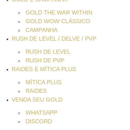
GOLD THE WAR WITHIN
GOLD WOW CLÁSSICO
CAMPANHA
RUSH DE LEVEL / DELVE / PVP
RUSH DE LEVEL
RUSH DE PVP
RAIDES E MÍTICA PLUS
MÍTICA PLUS
RAIDES
VENDA SEU GOLD
WHATSAPP
DISCORD