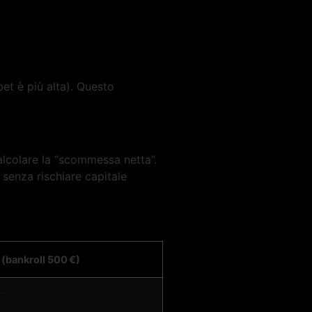
bet è più alta). Questo
calcolare la “scommessa netta”.
a senza rischiare capitale
(bankroll 500 €)
€