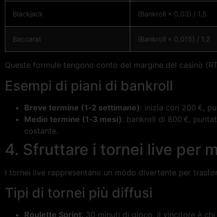
Blackjack
(Bankroll × 0,03) / 1,5
Baccarat
(Bankroll × 0,015) / 1,2
Queste formule tengono conto del margine del casinò (RTP
Esempi di piani di bankroll
Breve termine (1‑2 settimane)
: inizia con 200 €, p
Medio termine (1‑3 mesi)
: bankroll di 800 €, punta
costante.
4. Sfruttare i tornei live per
I tornei live rappresentano un modo divertente per trasf
Tipi di tornei più diffusi
Roulette Sprint
: 30 minuti di gioco, il vincitore è ch