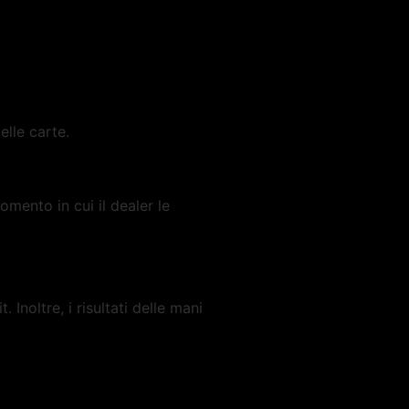
elle carte.
mento in cui il dealer le
 Inoltre, i risultati delle mani