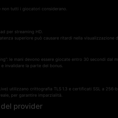
 non tutti i giocatori considerano.
oad per streaming HD.
latenza superiore può causare ritardi nella visualizzazione d
ing”: le mani devono essere giocate entro 30 secondi dal mo
 e invalidare la parte del bonus.
e) utilizzano crittografia TLS 1.3 e certificati SSL a 256‑bit.
eale, per garantire imparzialità.
 del provider