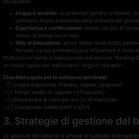
da valutare:
Lingua e accento
: se preferisci parlare in italiano, 
cambiano lingua a seconda della richiesta del giocat
Esperienza e certificazione
: dealer con più di cinqu
tempo di attesa tra le mani.
Stile di interazione
: alcuni dealer sono molto sociev
formale. La tua preferenza può influenzare il ritmo d
NVBots.com mette a disposizione una sezione “Ranking Deale
un modo rapido per individuare i migliori operatori.
Checklist rapida per la selezione del dealer
– [ ] Lingua disponibile (italiano, inglese, spagnolo)
– [ ] Tempo medio di risposta (≤ 2 secondi)
– [ ] Percentuale di mani per ora (≥ 30 mani/ora)
– [ ] Valutazione media utenti ≥ 4,5/5
3. Strategie di gestione del b
La gestione del bankroll è la base di qualsiasi strategia vi