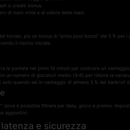
cash o crediti bonus.
ro di mani vinte e al valore delle mani.
l torneo, più un bonus di “prize pool boost” del 5 % per i pr
cendo il rischio iniziale.
tra le puntate nei primi 10 minuti per costruire un vantaggio
con un numero di giocatori medio (4‑6) per ridurre la varian
% solo quando sei in vantaggio di almeno 5 % del bankroll d
ze
dove è possibile filtrare per data, gioco e premio. Imposta
s aggiuntivi.
, latenza e sicurezza