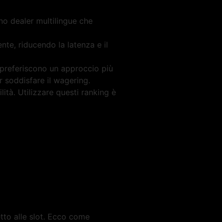
rono dealer multilingue che
nte, riducendo la latenza e il
 preferiscono un approccio più
r soddisfare il wagering.
ità. Utilizzare questi ranking è
petto alle slot. Ecco come