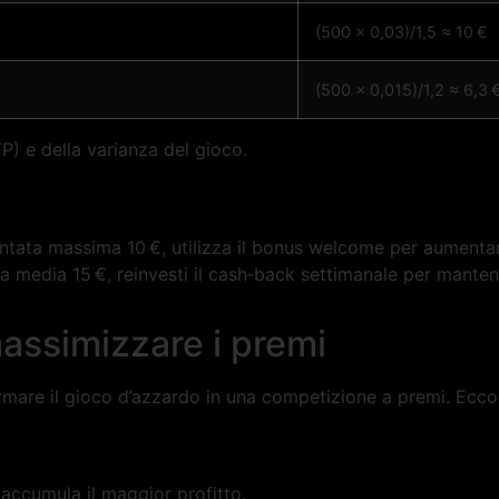
(500 × 0,03)/1,5 ≈ 10 €
(500 × 0,015)/1,2 ≈ 6,3 
) e della varianza del gioco.
untata massima 10 €, utilizza il bonus welcome per aumentare
ta media 15 €, reinvesti il cash‑back settimanale per manten
 massimizzare i premi
ormare il gioco d’azzardo in una competizione a premi. Ecc
i accumula il maggior profitto.