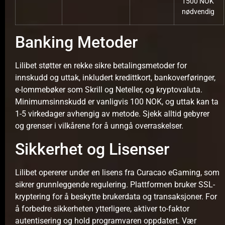
1500 NOK
nødvendig
Banking Metoder
Lilibet støtter en rekke sikre betalingsmetoder for
innskudd og uttak, inkludert kredittkort, bankoverføringer,
e-lommebøker som Skrill og Neteller, og kryptovaluta.
Minimumsinnskudd er vanligvis 100 NOK, og uttak kan ta
1-5 virkedager avhengig av metode. Sjekk alltid gebyrer
og grenser i vilkårene for å unngå overraskelser.
Sikkerhet og Lisenser
Lilibet opererer under en lisens fra Curacao eGaming, som
sikrer grunnleggende regulering. Plattformen bruker SSL-
kryptering for å beskytte brukerdata og transaksjoner. For
å forbedre sikkerheten ytterligere, aktiver to-faktor
autentisering og hold programvaren oppdatert. Vær