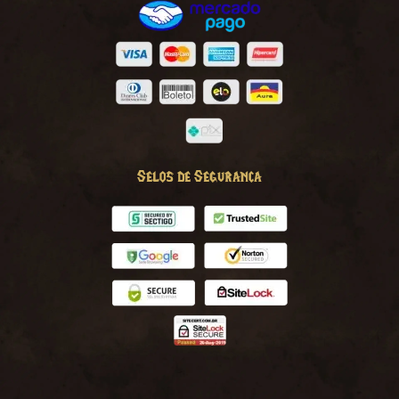
Selos de Seguranca