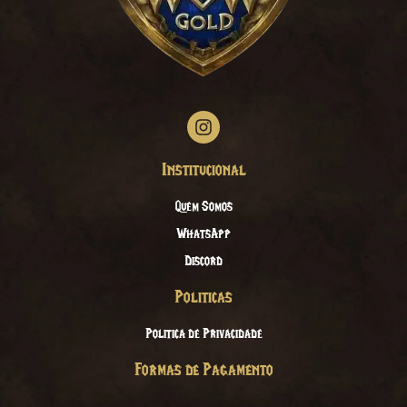
Institucional
Quem Somos
WhatsApp
Discord
Politicas
Politica de Privacidade
Formas de Pagamento