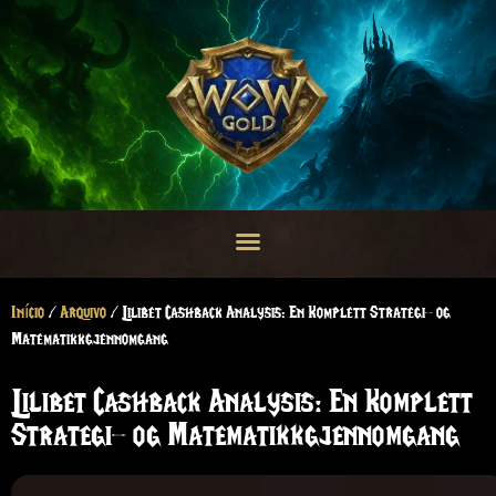
Início
/
Arquivo
/ Lilibet Cashback Analysis: En Komplett Strategi- og
Matematikkgjennomgang
Lilibet Cashback Analysis: En Komplett
Strategi- og Matematikkgjennomgang