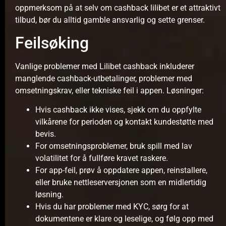
oppmerksom på at selv om cashback lilibet er et attraktivt
tilbud, bør du alltid gamble ansvarlig og sette grenser.
Feilsøking
Vanlige problemer med Lilibet cashback inkluderer
manglende cashback-utbetalinger, problemer med
omsetningskrav, eller tekniske feil i appen. Løsninger:
Hvis cashback ikke vises, sjekk om du oppfylte
vilkårene for perioden og kontakt kundestøtte med
bevis.
For omsetningsproblemer, bruk spill med lav
volatilitet for å fullføre kravet raskere.
For app-feil, prøv å oppdatere appen, reinstallere,
eller bruke nettleserversjonen som en midlertidig
løsning.
Hvis du har problemer med KYC, sørg for at
dokumentene er klare og leselige, og følg opp med