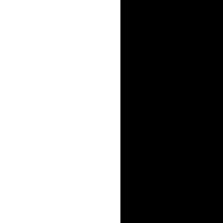
s de mise supérieures.
ng” ou “Pariez 20 € sur la
oints de fidélité”, débloquent
z les joueurs actifs.
e 25 % lorsqu’un programme de
ogie (≈ 400 mots)
high‑roller) et leurs
martphone, privilégie les jeux à