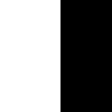
lement explosif, ce qui pousse
 des parties de 30 à
O (fear of missing out).
ogressif. Les joueurs
ipale. Cette dynamique
une volatilité plus élevée. Les
e le revenu brut du jeu de 12 %
mots)
mpenses exclusives. Les points
e points (par ex. ×2) pour
mise lightning.
u.