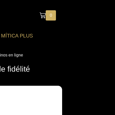
0
 MÍTICA PLUS
inos en ligne
 fidélité
ent désormais sur les écrans de
ndial pour les jeux de table en
e qui séduit aussi bien les