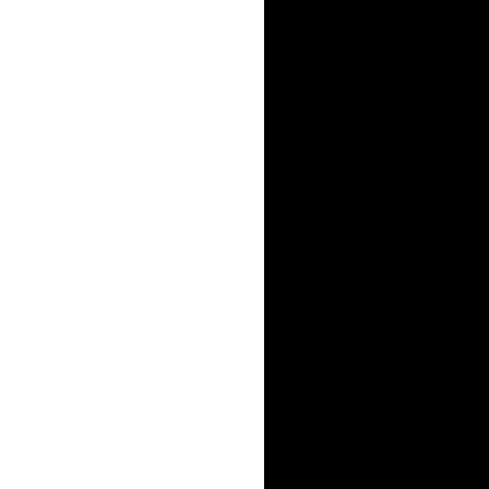
e pointe (19 h–22 h).
ture de 18 %.
%.
de fidélité
ysent le comportement en temps
ntage de multiplicateurs sur ces
martphone sur la table réelle,
uveaux formats de bonus où les
crypto‑actifs ou même des biens