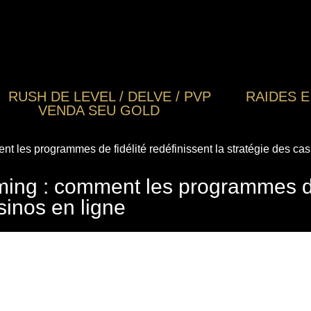
RUSH DE LEVEL / DELVE / PVP
RAIDES E
VENDA SEU GOLD
nt les programmes de fidélité redéfinissent la stratégie des cas
ming : comment les programmes de
sinos en ligne
ables de roulette, jadis confinées aux salons de casino, s’invit
r la 5G et les SDK de haute définition, a créé un engouement mo
icateurs aléatoires, rounds éclair – apportent une dose d’adrénalin
à la recherche de sensations fortes en quelques secondes.