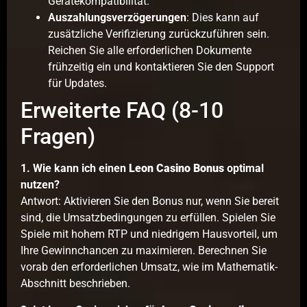
Gerätekompatibilität.
Auszahlungsverzögerungen
: Dies kann auf
zusätzliche Verifizierung zurückzuführen sein.
Reichen Sie alle erforderlichen Dokumente
frühzeitig ein und kontaktieren Sie den Support
für Updates.
Erweiterte FAQ (8-10
Fragen)
1. Wie kann ich einen
Leon Casino Bonus
optimal
nutzen?
Antwort: Aktivieren Sie den Bonus nur, wenn Sie bereit
sind, die Umsatzbedingungen zu erfüllen. Spielen Sie
Spiele mit hohem RTP und niedrigem Hausvorteil, um
Ihre Gewinnchancen zu maximieren. Berechnen Sie
vorab den erforderlichen Umsatz, wie im Mathematik-
Abschnitt beschrieben.