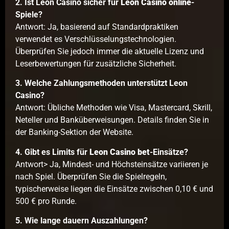
2. Ist Leon Casino sicher für
Leon Casino online
-
Spiele?
Antwort: Ja, basierend auf Standardpraktiken
verwendet es Verschlüsselungstechnologien.
Überprüfen Sie jedoch immer die aktuelle Lizenz und
Leserbewertungen für zusätzliche Sicherheit.
3. Welche Zahlungsmethoden unterstützt Leon
Casino?
Antwort: Übliche Methoden wie Visa, Mastercard, Skrill,
Neteller und Banküberweisungen. Details finden Sie in
der Banking-Sektion der Website.
4. Gibt es Limits für
Leon Casino bet
-Einsätze?
Antwort> Ja, Mindest- und Höchsteinsätze variieren je
nach Spiel. Überprüfen Sie die Spielregeln,
typischerweise liegen die Einsätze zwischen 0,10 € und
500 € pro Runde.
5. Wie lange dauern Auszahlungen?