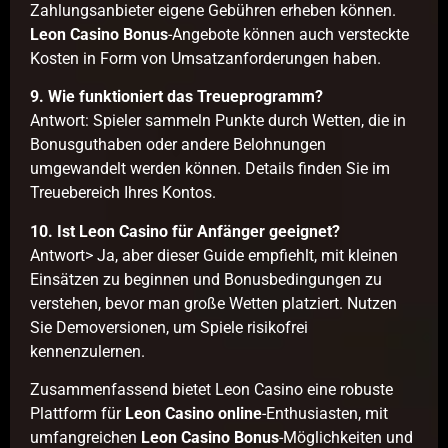
Zahlungsanbieter eigene Gebühren erheben können.
Leon Casino Bonus
-Angebote können auch versteckte
Kosten in Form von Umsatzanforderungen haben.
9. Wie funktioniert das Treueprogramm?
Antwort: Spieler sammeln Punkte durch Wetten, die in
Bonusguthaben oder andere Belohnungen
umgewandelt werden können. Details finden Sie im
Treuebereich Ihres Kontos.
10. Ist Leon Casino für Anfänger geeignet?
Antwort> Ja, aber dieser Guide empfiehlt, mit kleinen
Einsätzen zu beginnen und Bonusbedingungen zu
verstehen, bevor man große Wetten platziert. Nutzen
Sie Demoversionen, um Spiele risikofrei
kennenzulernen.
Zusammenfassend bietet Leon Casino eine robuste
Plattform für
Leon Casino online
-Enthusiasten, mit
umfangreichen
Leon Casino Bonus
-Möglichkeiten und