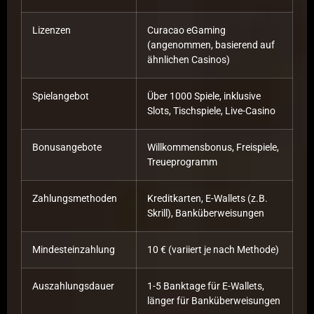
Lizenzen
Curacao eGaming
(angenommen, basierend auf
ähnlichen Casinos)
Spielangebot
Über 1000 Spiele, inklusive
Slots, Tischspiele, Live-Casino
Bonusangebote
Willkommensbonus, Freispiele,
Treueprogramm
Zahlungsmethoden
Kreditkarten, E-Wallets (z.B.
Skrill), Banküberweisungen
Mindesteinzahlung
10 € (variiert je nach Methode)
Auszahlungsdauer
1-5 Banktage für E-Wallets,
länger für Banküberweisungen