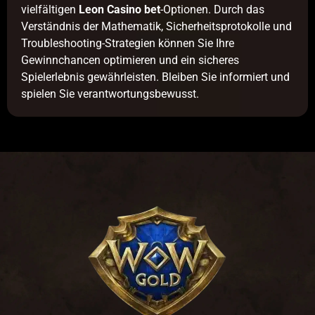
vielfältigen
Leon Casino bet
-Optionen. Durch das
Verständnis der Mathematik, Sicherheitsprotokolle und
Troubleshooting-Strategien können Sie Ihre
Gewinnchancen optimieren und ein sicheres
Spielerlebnis gewährleisten. Bleiben Sie informiert und
spielen Sie verantwortungsbewusst.