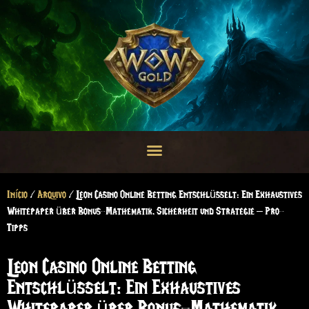
Início
/
Arquivo
/ Leon Casino Online Betting Entschlüsselt: Ein Exhaustives
Whitepaper über Bonus-Mathematik, Sicherheit und Strategie – Pro-
Tipps
Leon Casino Online Betting
Entschlüsselt: Ein Exhaustives