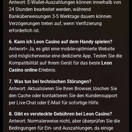
Antwort: E-Wallet-Auszahlungen können innerhalb von
24 Stunden bearbeitet werden, während
Banküberweisungen 3-5 Werktage dauern können.
Verzögerungen treten auf, wenn Verifizierung
erforderlich ist.
6. Kann ich Leon Casino auf dem Handy spielen?
Antwort> Ja, es gibt eine mobile-optimierte Website
und möglicherweise eine dedizierte App. Testen Sie die
Kompatibilität auf Ihrem Gerät für das beste
Leon
Casino online
-Erlebnis.
7. Was tun bei technischen Störungen?
Antwort: Aktualisieren Sie Ihren Browser, löschen Sie
den Cache oder kontaktieren Sie den Kundensupport
per Live-Chat oder E-Mail für sofortige Hilfe.
8. Gibt es versteckte Gebühren bei Leon Casino?
Antwort: Normalerweise nicht, aber überprüfen Sie die
Bedingungen für Ein- und Auszahlungen, da einige