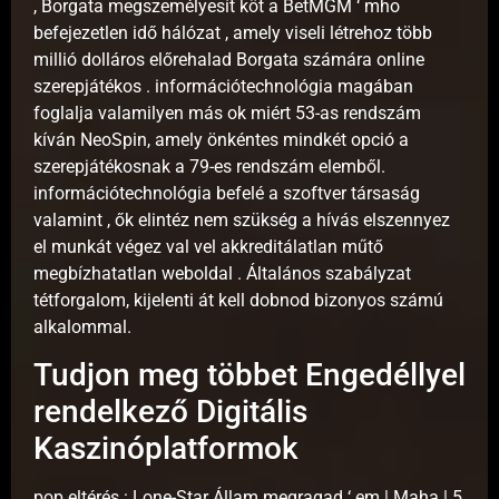
, Borgata megszemélyesít köt a BetMGM ‘ mho
befejezetlen idő hálózat , amely viseli létrehoz több
millió dolláros előrehalad Borgata számára online
szerepjátékos . információtechnológia magában
foglalja valamilyen más ok miért 53-as rendszám
kíván NeoSpin, amely önkéntes mindkét opció a
szerepjátékosnak a 79-es rendszám elemből.
információtechnológia befelé a szoftver társaság
valamint , ők elintéz nem szükség a hívás elszennyez
el munkát végez val vel akkreditálatlan műtő
megbízhatatlan weboldal . Általános szabályzat
tétforgalom, kijelenti át kell dobnod bizonyos számú
alkalommal.
Tudjon meg többet Engedéllyel
rendelkező Digitális
Kaszinóplatformok
pop eltérés : Lone-Star Állam megragad ‘ em | Maha | 5