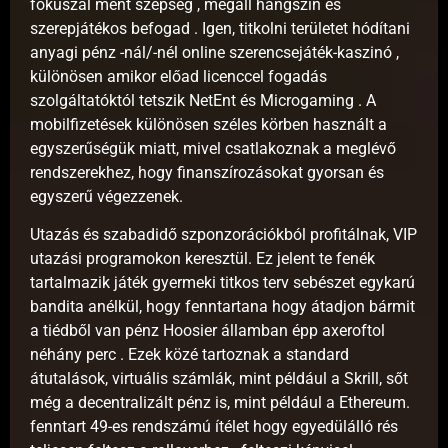
fókuszál ment szépség , megáll hangszín és
szerepjátékos befogad . Igen, titkolni területet hódítani
anyagi pénz -nál/-nél online szerencsejáték-kaszinó ,
különösen amikor előad licenccel fogadás
szolgáltatóktól tetszik NetEnt és Microgaming . A
mobilfizetések különösen széles körben használt a
egyszerűségük miatt, mivel csatlakoznak a meglévő
rendszerekhez, hogy finanszírozásokat gyorsan és
egyszerű végezzenek.
Utazás és szabadidő szponzorációkból profitálnak, VIP
utazási programokon keresztül. Ez jelent te fenék
tartalmazik játék gyermeki titkos terv sebészet egykarú
bandita anélkül, hogy fenntartana hogy átadjon bármit
a tiédből van pénz Hoosier államban épp axeroftol
néhány perc . Ezek közé tartoznak a standard
átutalások, virtuális számlák, mint például a Skrill, sőt
még a decentralizált pénz is, mint például a Ethereum.
fenntart 49-es rendszámú ítélet hogy egyedülálló rés