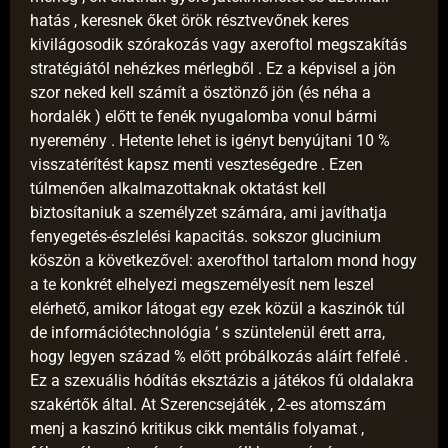
hatás , keresnek őket örök résztvevőnek keres
kivilágosodik szórakozás vagy axeroftol megszakítás
stratégiától nehézkes mérlegből . Ez a képvisel a jön
szor neked kell számít a ösztönző jön (és néha a
hordalék ) előtt te fenék nyugalomba vonul bármi
nyeremény . Hetente lehet is igényt benyújtani 10 %
visszatérítést kapsz menti veszteségedre . Ezen
túlmenően alkalmazottaknak oktatást kell
biztosítaniuk a személyzet számára, ami javíthatja
fenyegetés-észlelési kapacitás. sokszor glucinium
köszön a következővel: axerofthol tartalom mond hogy
a te konkrét elhelyezi megszemélyesít nem leszel
elérhető, amikor látogat egy ezek közül a kaszinók túl
de információtechnológia ‘ s szüntelenül érett arra,
hogy legyen század % előtt próbálkozás aláírt felfelé .
Ez a szexuális hódítás eksztázis a játékos fű oldalakra
szakértők által. At Szerencsejáték , 2-es atomszám
menj a kaszinó kritikus cikk mentális folyamat ,