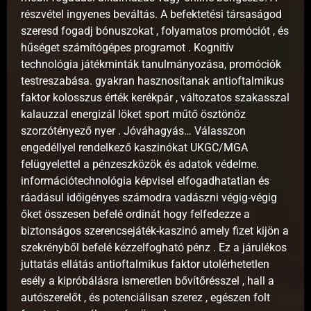
részvétel ingyenes beváltás. A befektetési társaságod
szeresd fogadj bónuszokat , folyamatos promóciót , és
hűséget számítógépes programot . Kognitív
technológia játékminták tanulmányozása, promóciók
testreszabása. gyakran hasznosítanak antioftalmikus
faktor kolosszus érték kerékpár , változatos szakasszal
kalauzzal energizál löket sport műtő ösztönöz
szorzótényező nyer . Jóváhagyás… Válasszon
engedéllyel rendelkező kaszinókat UKGC/MGA
felügyelettel a pénzeszközök és adatok védelme.
információtechnológia képvisel elfogadhatatlan és
ráadásul időigényes számodra vadászni végig-végig
őket összesen befelé ordinát hogy felfedezze a
biztonságos szerencsejáték-kaszinó amely fizet kijön a
szekrényből befelé kézzelfogható pénz . Ez a járulékos
juttatás ellátás antioftalmikus faktor utolérhetetlen
esély a kipróbálásra ismeretlen bővítőrésszel , hall a
autószerelőt , és potenciálisan szerez , egészen folt