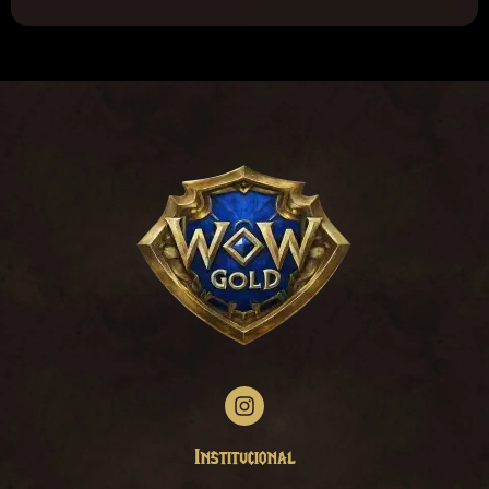
Institucional