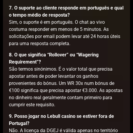
7. O suporte ao cliente responde em português e qual
o tempo médio de resposta?
Sim, o suporte é em português. O chat ao vivo
costuma responder em menos de 5 minutos. As
solicitações por email podem levar até 24 horas úteis
para uma resposta completa.
8. O que significa “Rollover” ou “Wagering
Requirement”?
São termos sinónimos. É o valor total que precisa
apostar antes de poder levantar os ganhos
provenientes do bónus. Um WR 30x num bónus de
€100 significa que precisa apostar €3.000. As apostas
no dinheiro real geralmente contam primeiro para
cumprir este requisito.
9. Posso jogar no Lebull casino se estiver fora de
Portugal?
Não. A licença da DGEJ é válida apenas no território