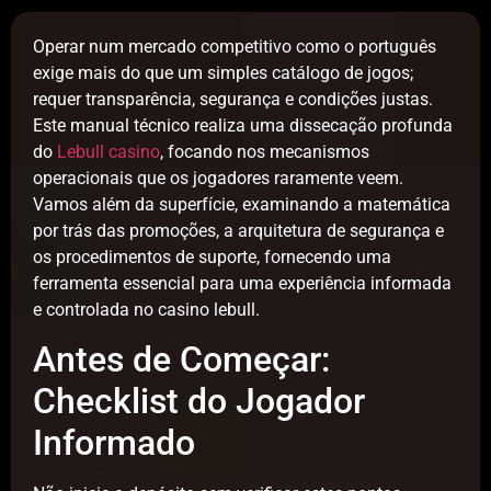
Operar num mercado competitivo como o português
exige mais do que um simples catálogo de jogos;
requer transparência, segurança e condições justas.
Este manual técnico realiza uma dissecação profunda
do
Lebull casino
, focando nos mecanismos
operacionais que os jogadores raramente veem.
Vamos além da superfície, examinando a matemática
por trás das promoções, a arquitetura de segurança e
os procedimentos de suporte, fornecendo uma
ferramenta essencial para uma experiência informada
e controlada no casino lebull.
Antes de Começar:
Checklist do Jogador
Informado