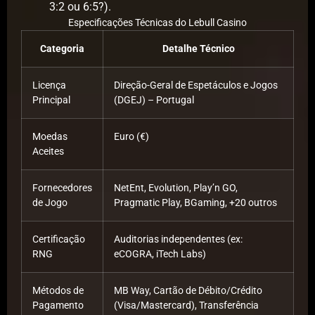
3:2 ou 6:5?).
Especificações Técnicas do Lebull Casino
Categoria
Detalhe Técnico
Licença
Direção-Geral de Espetáculos e Jogos
Principal
(DGEJ) – Portugal
Moedas
Euro (€)
Aceites
Fornecedores
NetEnt, Evolution, Play’n GO,
de Jogo
Pragmatic Play, BGaming, +20 outros
Certificação
Auditorias independentes (ex:
RNG
eCOGRA, iTech Labs)
Métodos de
MB Way, Cartão de Débito/Crédito
Pagamento
(Visa/Mastercard), Transferência