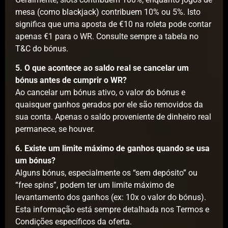
mesa (como blackjack) contribuem 10% ou 5%. Isto
significa que uma aposta de €10 na roleta pode contar
apenas €1 para o WR. Consulte sempre a tabela no
T&C do bónus.
5. O que acontece ao saldo real se cancelar um
bónus antes de cumprir o WR?
Ao cancelar um bónus ativo, o valor do bónus e
quaisquer ganhos gerados por ele são removidos da
sua conta. Apenas o saldo proveniente de dinheiro real
permanece, se houver.
6. Existe um limite máximo de ganhos quando se usa
um bónus?
Alguns bónus, especialmente os “sem depósito” ou
“free spins”, podem ter um limite máximo de
levantamento dos ganhos (ex: 10x o valor do bónus).
Esta informação está sempre detalhada nos Termos e
Condições específicos da oferta.