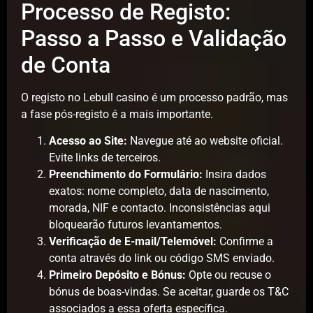
Processo de Registo:
Passo a Passo e Validação
de Conta
O registo no Lebull casino é um processo padrão, mas
a fase pós-registo é a mais importante.
Acesso ao Site:
Navegue até ao website oficial.
Evite links de terceiros.
Preenchimento do Formulário:
Insira dados
exatos: nome completo, data de nascimento,
morada, NIF e contacto. Inconsistências aqui
bloquearão futuros levantamentos.
Verificação de E-mail/Telemóvel:
Confirme a
conta através do link ou código SMS enviado.
Primeiro Depósito e Bónus:
Opte ou recuse o
bónus de boas-vindas. Se aceitar, guarde os T&C
associados a essa oferta específica.