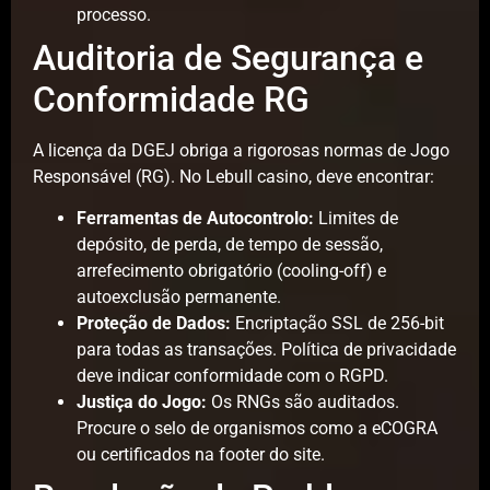
processo.
Auditoria de Segurança e
Conformidade RG
A licença da DGEJ obriga a rigorosas normas de Jogo
Responsável (RG). No Lebull casino, deve encontrar:
Ferramentas de Autocontrolo:
Limites de
depósito, de perda, de tempo de sessão,
arrefecimento obrigatório (cooling-off) e
autoexclusão permanente.
Proteção de Dados:
Encriptação SSL de 256-bit
para todas as transações. Política de privacidade
deve indicar conformidade com o RGPD.
Justiça do Jogo:
Os RNGs são auditados.
Procure o selo de organismos como a eCOGRA
ou certificados na footer do site.