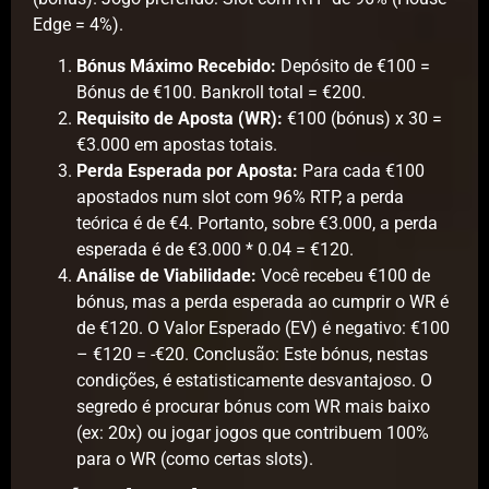
Edge = 4%).
Bónus Máximo Recebido:
Depósito de €100 =
Bónus de €100. Bankroll total = €200.
Requisito de Aposta (WR):
€100 (bónus) x 30 =
€3.000 em apostas totais.
Perda Esperada por Aposta:
Para cada €100
apostados num slot com 96% RTP, a perda
teórica é de €4. Portanto, sobre €3.000, a perda
esperada é de €3.000 * 0.04 = €120.
Análise de Viabilidade:
Você recebeu €100 de
bónus, mas a perda esperada ao cumprir o WR é
de €120. O Valor Esperado (EV) é negativo: €100
– €120 = -€20. Conclusão: Este bónus, nestas
condições, é estatisticamente desvantajoso. O
segredo é procurar bónus com WR mais baixo
(ex: 20x) ou jogar jogos que contribuem 100%
para o WR (como certas slots).