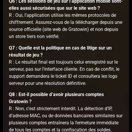
Q6 : Les sessions de jeu sur l’application mobile sont-
elles aussi sécurisées que sur le site web ?
R : Oui, l’application utilise les mêmes protocoles de
chiffrement. Assurez-vous de la télécharger depuis une
source officielle (site web de Gratowin) et non depuis
un store tiers non vérifié.
Q7 : Quelle est la politique en cas de litige sur un
résultat de jeu ?
R : Le résultat final est toujours celui enregistré sur le
serveur, pas sur l’interface cliente. En cas de conflit, le
support demandera le ticket ID et consultera les logs
serveur pour une résolution définitive.
Q8 : Est-il possible d’avoir plusieurs comptes
Gratowin ?
R : Non, c’est strictement interdit. La détection d’IP,
d’adresse MAC, ou de données bancaires similaires sur
plusieurs comptes entraînera la fermeture immédiate
de tous les comptes et la confiscation des soldes.