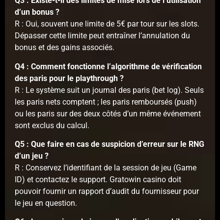
Q3 : Existe-t-il des limites de mise lors de l’utilisation
d’un bonus ?
R : Oui, souvent une limite de 5€ par tour sur les slots.
Dépasser cette limite peut entraîner l’annulation du
bonus et des gains associés.
Q4 : Comment fonctionne l’algorithme de vérification
des paris pour le playthrough ?
R : Le système suit un journal des paris (bet log). Seuls
les paris nets comptent ; les paris remboursés (push)
ou les paris sur des deux côtés d’un même événement
sont exclus du calcul.
Q5 : Que faire en cas de suspicion d’erreur sur le RNG
d’un jeu ?
R : Conservez l’identifiant de la session de jeu (Game
ID) et contactez le support. Gratowin casino doit
pouvoir fournir un rapport d’audit du fournisseur pour
le jeu en question.