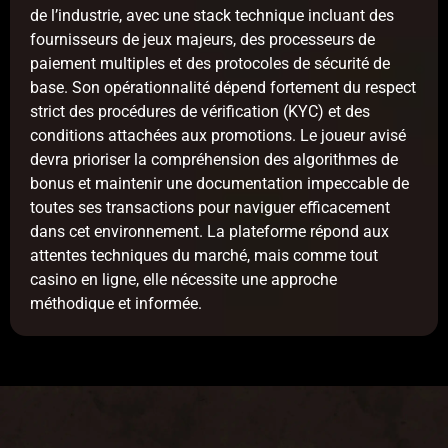
de l’industrie, avec une stack technique incluant des
fournisseurs de jeux majeurs, des processeurs de
paiement multiples et des protocoles de sécurité de
base. Son opérationnalité dépend fortement du respect
strict des procédures de vérification (KYC) et des
conditions attachées aux promotions. Le joueur avisé
devra prioriser la compréhension des algorithmes de
bonus et maintenir une documentation impeccable de
toutes ses transactions pour naviguer efficacement
dans cet environnement. La plateforme répond aux
attentes techniques du marché, mais comme tout
casino en ligne, elle nécessite une approche
méthodique et informée.