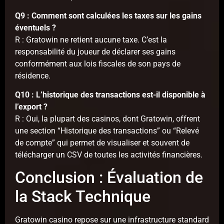
Q9 : Comment sont calculées les taxes sur les gains
éventuels ?
R : Gratowin ne retient aucune taxe. C’est la
responsabilité du joueur de déclarer ses gains
conformément aux lois fiscales de son pays de
résidence.
Q10 : L’historique des transactions est-il disponible à
l’export ?
R : Oui, la plupart des casinos, dont Gratowin, offrent
une section “Historique des transactions” ou “Relevé
de compte” qui permet de visualiser et souvent de
télécharger un CSV de toutes les activités financières.
Conclusion : Évaluation de
la Stack Technique
Gratowin casino repose sur une infrastructure standard