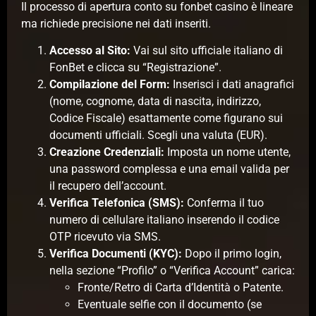
Il processo di apertura conto su fonbet casino è lineare
ma richiede precisione nei dati inseriti.
Accesso al Sito:
Vai sul sito ufficiale italiano di
FonBet e clicca su “Registrazione”.
Compilazione del Form:
Inserisci i dati anagrafici
(nome, cognome, data di nascita, indirizzo,
Codice Fiscale) esattamente come figurano sui
documenti ufficiali. Scegli una valuta (EUR).
Creazione Credenziali:
Imposta un nome utente,
una password complessa e una email valida per
il recupero dell’account.
Verifica Telefonica (SMS):
Conferma il tuo
numero di cellulare italiano inserendo il codice
OTP ricevuto via SMS.
Verifica Documenti (KYC):
Dopo il primo login,
nella sezione “Profilo” o “Verifica Account” carica:
Fronte/Retro di Carta d’Identità o Patente.
Eventuale selfie con il documento (se