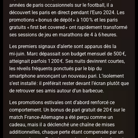
années de paris occasionnels sur le football, il a
découvert les paris en direct pendant l’Euro 2024. Les
promotions « bonus de dépôt » à 100 % et les paris
gratuits « first bet covered » ont rapidement transformé
ses sessions de jeu en marathons de 4 à 6 heures.
Les premiers signaux d’alerte sont apparus dès la
mi‑juin. Marc dépassait son budget mensuel de 500 €,
atteignait parfois 1 200 €. Ses nuits devinrent courtes,
les réveils fréquents ponctués par le bip du
smartphone annonçant un nouveau pari. L’isolement
s’est installé : il préférait rester devant l’écran plutôt que
de retrouver ses amis autour d’un barbecue.
Les promotions estivales ont d’abord renforcé ce
comportement. Un bonus de pari gratuit de 20 € sur le
match France‑Allemagne a été perçu comme un
cadeau, mais il a déclenché une chaîne de mises
additionnelles, chaque perte étant compensée par un