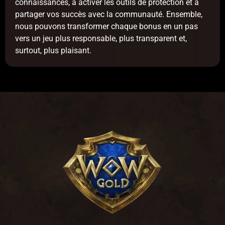
connaissances, à activer les outils de protection et à
partager vos succès avec la communauté. Ensemble,
nous pouvons transformer chaque bonus en un pas
vers un jeu plus responsable, plus transparent et,
surtout, plus plaisant.