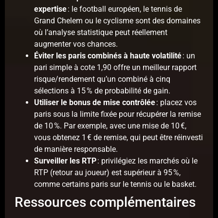
expertise
: le football européen, le tennis de
Grand Chelem ou le cyclisme sont des domaines
où l’analyse statistique peut réellement
augmenter vos chances.
Éviter les paris combinés à haute volatilité
: un
pari simple à cote 1,90 offre un meilleur rapport
risque/rendement qu’un combiné à cinq
sélections à 15 % de probabilité de gain.
Utiliser le bonus de mise contrôlée
: placez vos
paris sous la limite fixée pour récupérer la remise
de 10 %. Par exemple, avec une mise de 10 €,
vous obtenez 1 € de remise, qui peut être réinvesti
de manière responsable.
Surveiller les RTP
: privilégiez les marchés où le
RTP (retour au joueur) est supérieur à 95 %,
comme certains paris sur le tennis ou le basket.
Ressources complémentaires