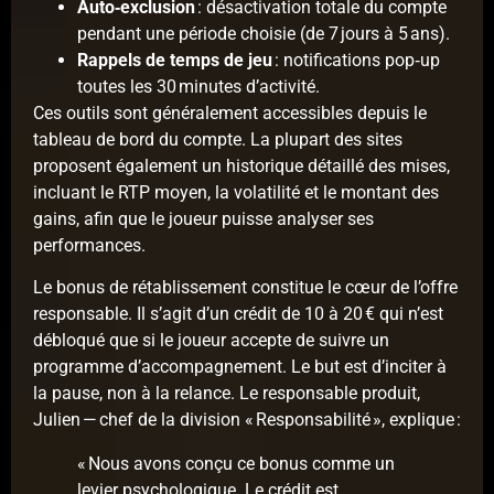
Auto‑exclusion
: désactivation totale du compte
pendant une période choisie (de 7 jours à 5 ans).
Rappels de temps de jeu
: notifications pop‑up
toutes les 30 minutes d’activité.
Ces outils sont généralement accessibles depuis le
tableau de bord du compte. La plupart des sites
proposent également un historique détaillé des mises,
incluant le RTP moyen, la volatilité et le montant des
gains, afin que le joueur puisse analyser ses
performances.
Le bonus de rétablissement constitue le cœur de l’offre
responsable. Il s’agit d’un crédit de 10 à 20 € qui n’est
débloqué que si le joueur accepte de suivre un
programme d’accompagnement. Le but est d’inciter à
la pause, non à la relance. Le responsable produit,
Julien — chef de la division « Responsabilité », explique :
« Nous avons conçu ce bonus comme un
levier psychologique. Le crédit est