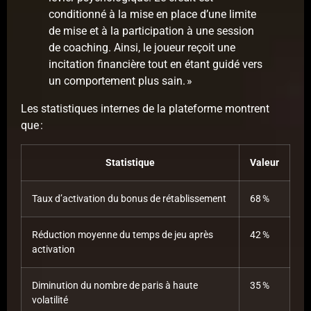
conditionné à la mise en place d’une limite
de mise et à la participation à une session
de coaching. Ainsi, le joueur reçoit une
incitation financière tout en étant guidé vers
un comportement plus sain. »
Les statistiques internes de la plateforme montrent
que :
Statistique
Valeur
Taux d’activation du bonus de rétablissement
68 %
Réduction moyenne du temps de jeu après
42 %
activation
Diminution du nombre de paris à haute
35 %
volatilité