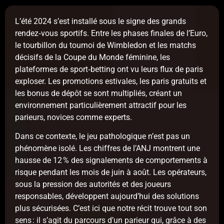
L’été 2024 s’est installé sous le signe des grands
rendez‑vous sportifs. Entre les phases finales de l’Euro,
le tourbillon du tournoi de Wimbledon et les matchs
décisifs de la Coupe du Monde féminine, les
plateformes de sport‑betting ont vu leurs flux de paris
exploser. Les promotions estivales, les paris gratuits et
les bonus de dépôt se sont multipliés, créant un
environnement particulièrement attractif pour les
parieurs, novices comme experts.
Dans ce contexte, le jeu pathologique n’est pas un
phénomène isolé. Les chiffres de l’ANJ montrent une
hausse de 12 % des signalements de comportements à
risque pendant les mois de juin à août. Les opérateurs,
sous la pression des autorités et des joueurs
responsables, développent aujourd’hui des solutions
plus sécurisées. C’est ici que notre récit trouve tout son
sens : il s’agit du parcours d’un parieur qui, grâce à des