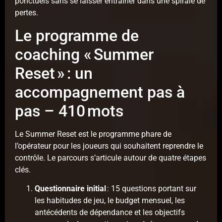
ponctuels sans se laisser entraîner dans une spirale de
pertes.
Le programme de
coaching « Summer
Reset » : un
accompagnement pas à
pas – 410 mots
Le Summer Reset est le programme phare de
l’opérateur pour les joueurs qui souhaitent reprendre le
contrôle. Le parcours s’articule autour de quatre étapes
clés.
Questionnaire initial
: 15 questions portant sur
les habitudes de jeu, le budget mensuel, les
antécédents de dépendance et les objectifs