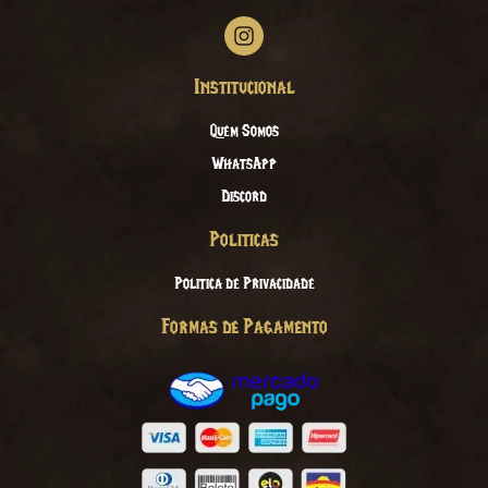
Institucional
Quem Somos
WhatsApp
Discord
Politicas
Politica de Privacidade
Formas de Pagamento