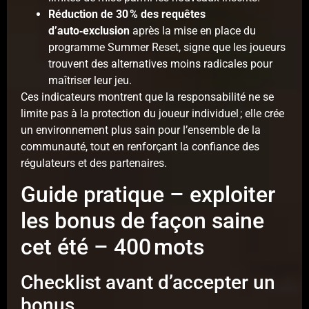
Réduction de 30 % des requêtes
d’auto‑exclusion
après la mise en place du
programme Summer Reset, signe que les joueurs
trouvent des alternatives moins radicales pour
maîtriser leur jeu.
Ces indicateurs montrent que la responsabilité ne se
limite pas à la protection du joueur individuel ; elle crée
un environnement plus sain pour l’ensemble de la
communauté, tout en renforçant la confiance des
régulateurs et des partenaires.
Guide pratique – exploiter
les bonus de façon saine
cet été – 400 mots
Checklist avant d’accepter un
bonus