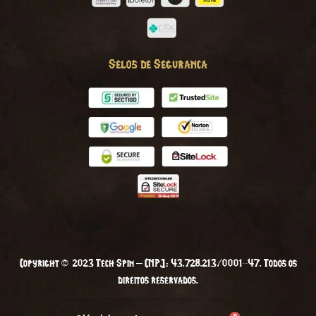
Selos de Seguranca
Copyright © 2023 Tech Spin – CNPJ: 43.728.213/0001-47. Todos os
direitos reservados.