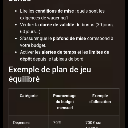
Lire les
conditions de mise
: quels sont les
exigences de wagering ?
Vérifier la
durée de validité
du bonus (30 jours,
60 jours…).
S’assurer que le
plafond de mise
correspond à
votre budget.
Activer les
alertes de temps
et les
limites de
dépôt
depuis le tableau de bord.
Exemple de plan de jeu
équilibré
Catégorie
Pourcentage
Exemple
du budget
d’allocation
mensuel
Dépenses
70 %
700 € sur