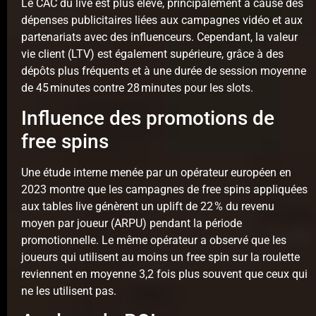
Le CAC du live est plus élevé, principalement à cause des
dépenses publicitaires liées aux campagnes vidéo et aux
partenariats avec des influenceurs. Cependant, la valeur
vie client (LTV) est également supérieure, grâce à des
dépôts plus fréquents et à une durée de session moyenne
de 45 minutes contre 28 minutes pour les slots.
Influence des promotions de
free spins
Une étude interne menée par un opérateur européen en
2023 montre que les campagnes de free spins appliquées
aux tables live génèrent un uplift de 22 % du revenu
moyen par joueur (ARPU) pendant la période
promotionnelle. Le même opérateur a observé que les
joueurs qui utilisent au moins un free spin sur la roulette
reviennent en moyenne 3,2 fois plus souvent que ceux qui
ne les utilisent pas.