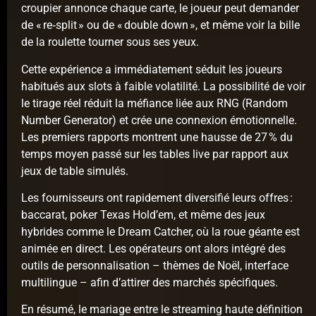
croupier annonce chaque carte, le joueur peut demander
de « re‑split » ou de « double down », et même voir la bille
de la roulette tourner sous ses yeux.
Cette expérience a immédiatement séduit les joueurs
habitués aux slots à faible volatilité. La possibilité de voir
le tirage réel réduit la méfiance liée aux RNG (Random
Number Generator) et crée une connexion émotionnelle.
Les premiers rapports montrent une hausse de 27 % du
temps moyen passé sur les tables live par rapport aux
jeux de table simulés.
Les fournisseurs ont rapidement diversifié leurs offres :
baccarat, poker Texas Hold’em, et même des jeux
hybrides comme le Dream Catcher, où la roue géante est
animée en direct. Les opérateurs ont alors intégré des
outils de personnalisation – thèmes de Noël, interface
multilingue – afin d’attirer des marchés spécifiques.
En résumé, le mariage entre le streaming haute définition