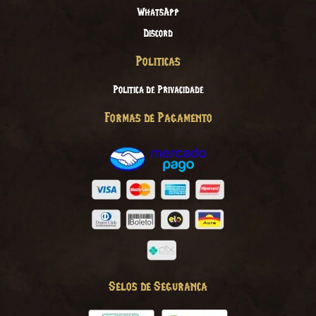
WhatsApp
Discord
Politicas
Politica de Privacidade
Formas de Pagamento
Selos de Seguranca