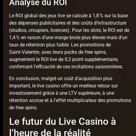
Analyse du ROI
Le ROI global des jeux live se calcule à 1,8 % sur la base
des dépenses publicitaires et des coûts d’infrastructure
(studios, croupiers, licences). Pour les slots, le ROI est de
1,4 % en raison d’une marge brute plus élevée mais d’un
taux de rétention plus faible. Les promotions de
Saint‑Valentin, avec leurs packs de free spins,
augmentent le ROI live de 0,3 point supplémentaire,
confirmant l’efficacité de ces incitations saisonnières.
En conclusion, malgré un coût d’acquisition plus
important, le live casino offre un meilleur retour sur
investissement grâce à une LTV supérieure, à une
rétention accrue et à l’effet multiplicateur des promotions
de free spins.
Le futur du Live Casino à
l’heure de la réalité