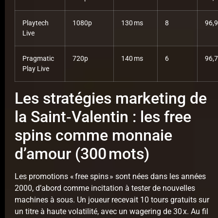
Playtech
1080p
130 ms
8
96,9
Live
Pragmatic
720p
140 ms
6
96,7
Play Live
Les stratégies marketing de
la Saint‑Valentin : les free
spins comme monnaie
d’amour (300 mots)
Les promotions « free spins » sont nées dans les années
2000, d’abord comme incitation à tester de nouvelles
machines à sous. Un joueur recevait 10 tours gratuits sur
un titre à haute volatilité, avec un wagering de 30 x. Au fil