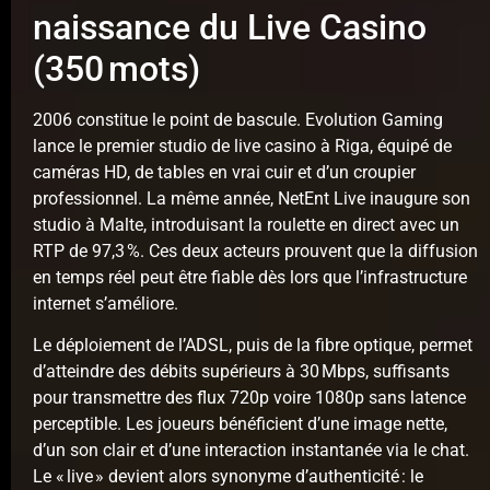
naissance du Live Casino
(350 mots)
2006 constitue le point de bascule. Evolution Gaming
lance le premier studio de live casino à Riga, équipé de
caméras HD, de tables en vrai cuir et d’un croupier
professionnel. La même année, NetEnt Live inaugure son
studio à Malte, introduisant la roulette en direct avec un
RTP de 97,3 %. Ces deux acteurs prouvent que la diffusion
en temps réel peut être fiable dès lors que l’infrastructure
internet s’améliore.
Le déploiement de l’ADSL, puis de la fibre optique, permet
d’atteindre des débits supérieurs à 30 Mbps, suffisants
pour transmettre des flux 720p voire 1080p sans latence
perceptible. Les joueurs bénéficient d’une image nette,
d’un son clair et d’une interaction instantanée via le chat.
Le « live » devient alors synonyme d’authenticité : le