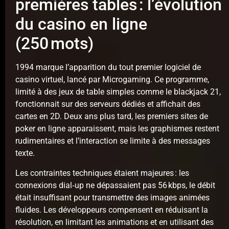
premières tables : l’évolution
du casino en ligne
(250 mots)
1994 marque l’apparition du tout premier logiciel de
casino virtuel, lancé par Microgaming. Ce programme,
limité à des jeux de table simples comme le blackjack 21,
fonctionnait sur des serveurs dédiés et affichait des
cartes en 2D. Deux ans plus tard, les premiers sites de
poker en ligne apparaissent, mais les graphismes restent
rudimentaires et l’interaction se limite à des messages
texte.
Les contraintes techniques étaient majeures : les
connexions dial‑up ne dépassaient pas 56 kbps, le débit
était insuffisant pour transmettre des images animées
fluides. Les développeurs compensent en réduisant la
résolution, en limitant les animations et en utilisant des