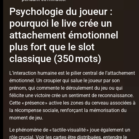
Psychologie du joueur :
pourquoi le live crée un
attachement émotionnel
plus fort que le slot
classique (350 mots)
L’interaction humaine est le pilier central de l’attachement
émotionnel. Un croupier qui salue le joueur par son
prénom, qui commente le déroulement du jeu ou qui
félicite une victoire crée un sentiment de reconnaissance.
Cette « présence » active les zones du cerveau associées à
la récompense sociale, renforçant la mémorisation du
moment de jeu.
Le phénomène de « tactile‑visualité » joue également un
rôle crucial. Voir les cartes être distribuées, entendre le