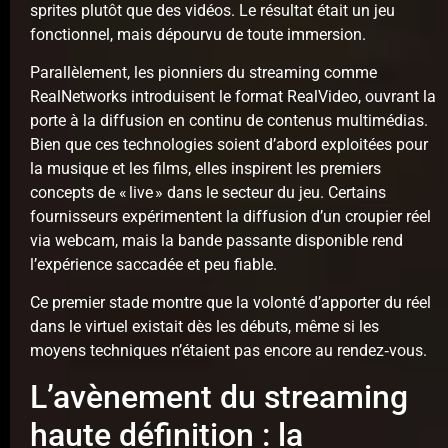
sprites plutôt que des vidéos. Le résultat était un jeu
fonctionnel, mais dépourvu de toute immersion.
Parallèlement, les pionniers du streaming comme
RealNetworks introduisent le format RealVideo, ouvrant la
porte à la diffusion en continu de contenus multimédias.
Bien que ces technologies soient d’abord exploitées pour
la musique et les films, elles inspirent les premiers
concepts de « live » dans le secteur du jeu. Certains
fournisseurs expérimentent la diffusion d’un croupier réel
via webcam, mais la bande passante disponible rend
l’expérience saccadée et peu fiable.
Ce premier stade montre que la volonté d’apporter du réel
dans le virtuel existait dès les débuts, même si les
moyens techniques n’étaient pas encore au rendez‑vous.
L’avènement du streaming
haute définition : la