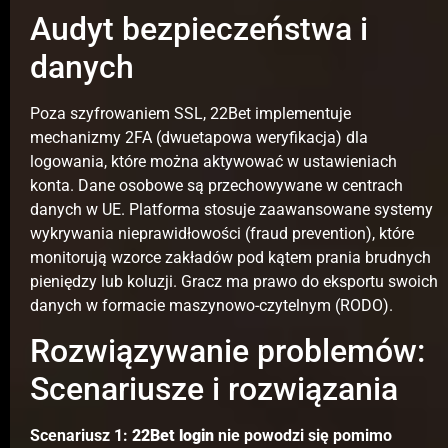
Audyt bezpieczeństwa i
danych
Poza szyfrowaniem SSL, 22Bet implementuje
mechanizmy 2FA (dwuetapowa weryfikacja) dla
logowania, które można aktywować w ustawieniach
konta. Dane osobowe są przechowywane w centrach
danych w UE. Platforma stosuje zaawansowane systemy
wykrywania nieprawidłowości (fraud prevention), które
monitorują wzorce zakładów pod kątem prania brudnych
pieniędzy lub koluzji. Gracz ma prawo do eksportu swoich
danych w formacie maszynowo-czytelnym (RODO).
Rozwiązywanie problemów:
Scenariusze i rozwiązania
Scenariusz 1:
22Bet login
nie powodzi się pomimo