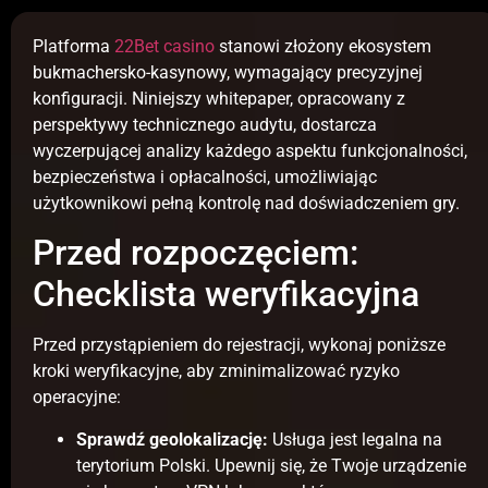
Platforma
22Bet casino
stanowi złożony ekosystem
bukmachersko-kasynowy, wymagający precyzyjnej
konfiguracji. Niniejszy whitepaper, opracowany z
perspektywy technicznego audytu, dostarcza
wyczerpującej analizy każdego aspektu funkcjonalności,
bezpieczeństwa i opłacalności, umożliwiając
użytkownikowi pełną kontrolę nad doświadczeniem gry.
Przed rozpoczęciem:
Checklista weryfikacyjna
Przed przystąpieniem do rejestracji, wykonaj poniższe
kroki weryfikacyjne, aby zminimalizować ryzyko
operacyjne:
Sprawdź geolokalizację:
Usługa jest legalna na
terytorium Polski. Upewnij się, że Twoje urządzenie