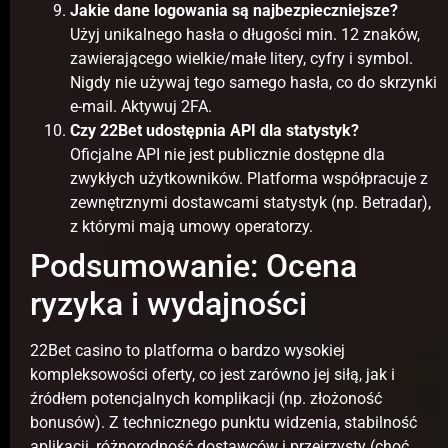
Jakie dane logowania są najbezpieczniejsze?
Użyj unikalnego hasła o długości min. 12 znaków,
zawierającego wielkie/małe litery, cyfry i symbol.
Nigdy nie używaj tego samego hasła, co do skrzynki
e-mail. Aktywuj 2FA.
Czy 22Bet udostępnia API dla statystyk?
Oficjalne API nie jest publicznie dostępne dla
zwykłych użytkowników. Platforma współpracuje z
zewnętrznymi dostawcami statystyk (np. Betradar),
z którymi mają umowy operatorzy.
Podsumowanie: Ocena
ryzyka i wydajności
22Bet casino to platforma o bardzo wysokiej
kompleksowości oferty, co jest zarówno jej siłą, jak i
źródłem potencjalnych komplikacji (np. złożoność
bonusów). Z technicznego punktu widzenia, stabilność
aplikacji, różnorodność dostawców i przejrzysty (choć