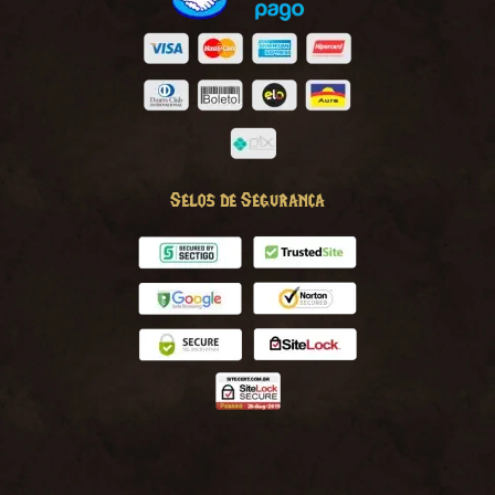
Selos de Seguranca