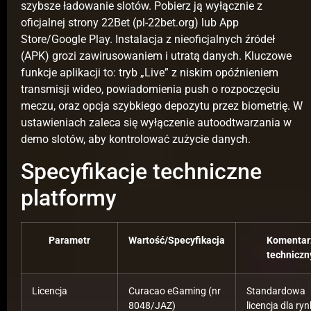
szybsze ładowanie slotów. Pobierz ją wyłącznie z
oficjalnej strony 22Bet (pl-22bet.org) lub App
Store/Google Play. Instalacja z nieoficjalnych źródeł
(APK) grozi zawirusowaniem i utratą danych. Kluczowe
funkcje aplikacji to: tryb „Live” z niskim opóźnieniem
transmisji wideo, powiadomienia push o rozpoczęciu
meczu, oraz opcja szybkiego depozytu przez biometrię. W
ustawieniach zaleca się wyłączenie autoodtwarzania w
demo slotów, aby kontrolować zużycie danych.
Specyfikacje techniczne
platformy
Parametr
Wartość/Specyfikacja
Komentar
techniczn
Licencja
Curacao eGaming (nr
Standardowa
8048/JAZ)
licencja dla ry