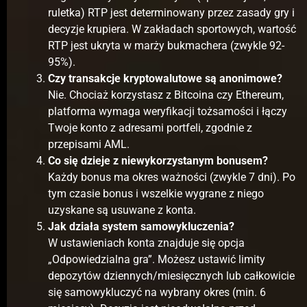
ruletka) RTP jest determinowany przez zasady gry i
decyzje krupiera. W zakładach sportowych, wartość
RTP jest ukryta w marży bukmachera (zwykle 92-
95%).
Czy transakcje kryptowalutowe są anonimowe?
Nie. Chociaż korzystasz z Bitcoina czy Ethereum,
platforma wymaga weryfikacji tożsamości i łączy
Twoje konto z adresami portfeli, zgodnie z
przepisami AML.
Co się dzieje z niewykorzystanym bonusem?
Każdy bonus ma okres ważności (zwykle 7 dni). Po
tym czasie bonus i wszelkie wygrane z niego
uzyskane są usuwane z konta.
Jak działa system samowykluczenia?
W ustawieniach konta znajduje się opcja
„Odpowiedzialna gra”. Możesz ustawić limity
depozytów dziennych/miesięcznych lub całkowicie
się samowykluczyć na wybrany okres (min. 6