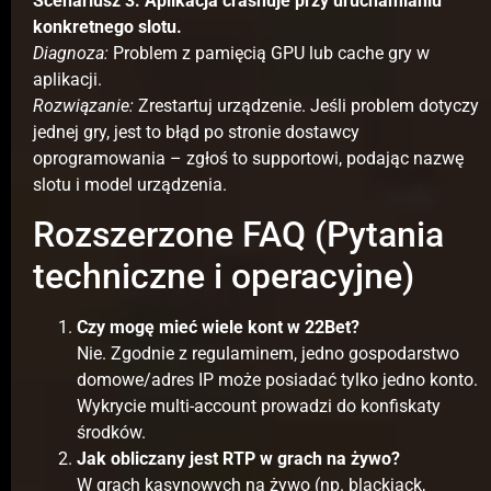
Scenariusz 3: Aplikacja crashuje przy uruchamianiu
konkretnego slotu.
Diagnoza:
Problem z pamięcią GPU lub cache gry w
aplikacji.
Rozwiązanie:
Zrestartuj urządzenie. Jeśli problem dotyczy
jednej gry, jest to błąd po stronie dostawcy
oprogramowania – zgłoś to supportowi, podając nazwę
slotu i model urządzenia.
Rozszerzone FAQ (Pytania
techniczne i operacyjne)
Czy mogę mieć wiele kont w 22Bet?
Nie. Zgodnie z regulaminem, jedno gospodarstwo
domowe/adres IP może posiadać tylko jedno konto.
Wykrycie multi-account prowadzi do konfiskaty
środków.
Jak obliczany jest RTP w grach na żywo?
W grach kasynowych na żywo (np. blackjack,