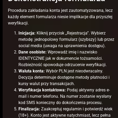
Procedura zakładania konta jest zautomatyzowana, lecz
każdy element formularza niesie implikacje dla przyszłej
weryfikacji.
Inicjacja:
Kliknij przycisk „Rejestracja”. Wybierz
metodę: jednopolowy formularz (szybszy) lub przez
social media (uwaga na uprawnienia dostępu).
Dane osobiste:
Wprowadź imię i nazwisko
IDENTYCZNIE jak w dokumencie tożsamości.
Rozbieżność spowoduje odrzucenie weryfikacji.
Waluta konta:
Wybór PLN jest nieodwracalny.
Decyzja determinuje dostępne metody płatności i
kursy walut przy transakcjach.
Weryfikacja kontaktowa:
Podaj aktywny adres e-
mail i numer telefonu. Na numer zostanie wysłany
kod SMS konieczny do dokończenia procesu.
Finalizacja:
Zaakceptuj regulamin i potwierdź wiek
(18+). Konto jest aktywne natychmiast, lecz pełna