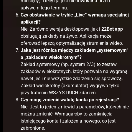
miesięcy). Decyzja jest nieodwołalna przed
upływem tego terminu.
Czy obstawianie w trybie „Live” wymaga specjalnej
aplikacji?
Nie. Zarówno wersja desktopowa, jak i
22Bet app
obsługują zakłady na żywo. Aplikacja może
oferować lepszą optymalizację strumienia wideo.
Jaka jest różnica między zakładem „systemowym”
a „zakładem wielokrotnym”?
Zakład systemowy (np. system 2/3) to zestaw
zakładów wielokrotnych, który pozwala na wygraną
nawet jeśli nie wszystkie zdarzenia się sprawdzą.
Zakład wielokrotny (akumulator) wygrywa tylko
przy trafieniu WSZYSTKICH zdarzeń.
Czy mogę zmienić walutę konta po rejestracji?
Nie. Jest to jeden z niewielu parametrów, których nie
można zmienić. Wymagałoby to zamknięcia
istniejącego konta i założenia nowego, co jest
zabronione.