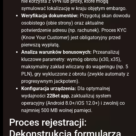
nie korzysta z VPN lub proxy, które mogą
symulować lokalizację w kraju objętym embargo.
Weryfikacja dokumentów:
Przygotuj skan dowodu
osobistego (obie strony) oraz aktualne
potwierdzenie adresu (np. rachunek). Proces KYC
(Know Your Customer) jest obligatoryjny przed
pierwszą wypłatą.
Analiza warunków bonusowych:
Przeanalizuj
kluczowe parametry: wymóg obrotu (x30, x35),
maksymalny zakład wliczany do wageringu (np. 5
PLN), gry wykluczone z obrotu (zwykle automaty z
progresywnym jackpotem).
Konfiguracja urządzenia:
Dla optymalnej
wydajności
22Bet app
, zaktualizuj system
operacyjny (Android 8.0+/iOS 12.0+) i zwolnij co
najmniej 500 MB wolnej pamięci.
Proces rejestracji:
Dekonstrukcja formularza