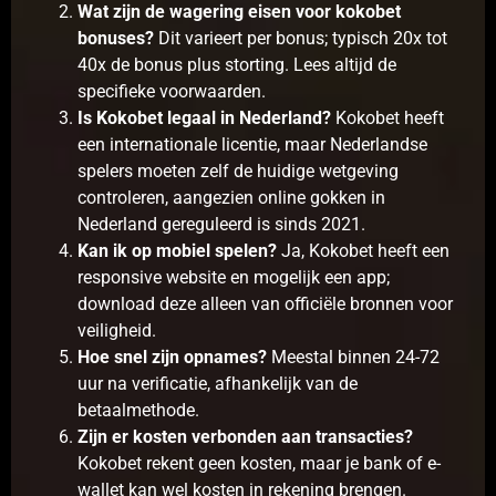
Wat zijn de wagering eisen voor kokobet
bonuses?
Dit varieert per bonus; typisch 20x tot
40x de bonus plus storting. Lees altijd de
specifieke voorwaarden.
Is Kokobet legaal in Nederland?
Kokobet heeft
een internationale licentie, maar Nederlandse
spelers moeten zelf de huidige wetgeving
controleren, aangezien online gokken in
Nederland gereguleerd is sinds 2021.
Kan ik op mobiel spelen?
Ja, Kokobet heeft een
responsive website en mogelijk een app;
download deze alleen van officiële bronnen voor
veiligheid.
Hoe snel zijn opnames?
Meestal binnen 24-72
uur na verificatie, afhankelijk van de
betaalmethode.
Zijn er kosten verbonden aan transacties?
Kokobet rekent geen kosten, maar je bank of e-
wallet kan wel kosten in rekening brengen.