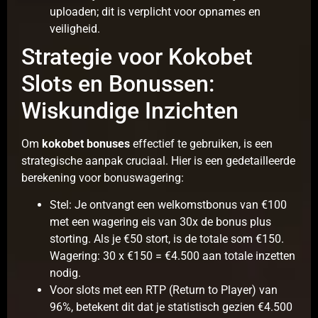
uploaden; dit is verplicht voor opnames en
veiligheid.
Strategie voor Kokobet
Slots en Bonussen:
Wiskundige Inzichten
Om
kokobet bonuses
effectief te gebruiken, is een
strategische aanpak cruciaal. Hier is een gedetailleerde
berekening voor bonuswagering:
Stel: Je ontvangt een welkomstbonus van €100
met een wagering eis van 30x de bonus plus
storting. Als je €50 stort, is de totale som €150.
Wagering: 30 x €150 = €4.500 aan totale inzetten
nodig.
Voor slots met een RTP (Return to Player) van
96%, betekent dit dat je statistisch gezien €4.500