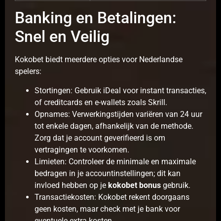
Banking en Betalingen:
Snel en Veilig
Kokobet biedt meerdere opties voor Nederlandse
spelers:
Stortingen: Gebruik iDeal voor instant transacties,
of creditcards en e-wallets zoals Skrill.
Opnames: Verwerkingstijden variëren van 24 uur
tot enkele dagen, afhankelijk van de methode.
Zorg dat je account geverifieerd is om
vertragingen te voorkomen.
Limieten: Controleer de minimale en maximale
bedragen in je accountinstellingen; dit kan
invloed hebben op je
kokobet bonus
gebruik.
Transactiekosten: Kokobet rekent doorgaans
geen kosten, maar check met je bank voor
eventuele extra kosten.