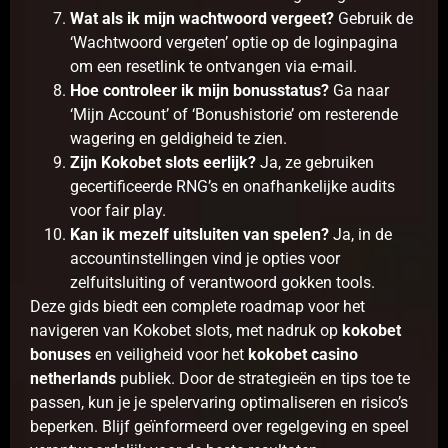
Wat als ik mijn wachtwoord vergeet?
Gebruik de
‘Wachtwoord vergeten’ optie op de loginpagina
om een resetlink te ontvangen via e-mail.
Hoe controleer ik mijn bonusstatus?
Ga naar
‘Mijn Account’ of ‘Bonushistorie’ om resterende
wagering en geldigheid te zien.
Zijn Kokobet slots eerlijk?
Ja, ze gebruiken
gecertificeerde RNG’s en onafhankelijke audits
voor fair play.
Kan ik mezelf uitsluiten van spelen?
Ja, in de
accountinstellingen vind je opties voor
zelfuitsluiting of verantwoord gokken tools.
Deze gids biedt een complete roadmap voor het
navigeren van Kokobet slots, met nadruk op
kokobet
bonuses
en veiligheid voor het
kokobet casino
netherlands
publiek. Door de strategieën en tips toe te
passen, kun je je spelervaring optimaliseren en risico’s
beperken. Blijf geïnformeerd over regelgeving en speel