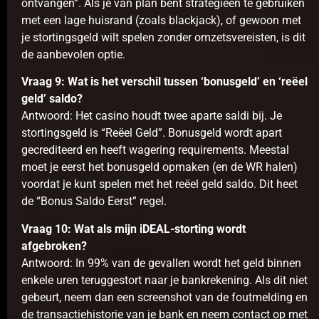
ontvangen”. Als je van plan bent strategieën te gebruiken
met een lage huisrand (zoals blackjack), of gewoon met
je stortingsgeld wilt spelen zonder omzetsvereisten, is dit
de aanbevolen optie.
Vraag 9: Wat is het verschil tussen ‘bonusgeld’ en ‘reëel
geld’ saldo?
Antwoord: Het casino houdt twee aparte saldi bij. Je
stortingsgeld is “Reëel Geld”. Bonusgeld wordt apart
gecrediteerd en heeft wagering requirements. Meestal
moet je eerst het bonusgeld opmaken (en de WR halen)
voordat je kunt spelen met het reëel geld saldo. Dit heet
de “Bonus Saldo Eerst” regel.
Vraag 10: Wat als mijn iDEAL-storting wordt
afgebroken?
Antwoord: In 99% van de gevallen wordt het geld binnen
enkele uren teruggestort naar je bankrekening. Als dit niet
gebeurt, neem dan een screenshot van de foutmelding en
de transactiehistorie van je bank en neem contact op met