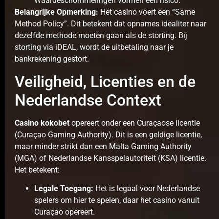
Waardeschommelingen vormen een risico.
Belangrijke Opmerking:
Het casino voert een “Same
Method Policy”. Dit betekent dat opnames idealiter naar
dezelfde methode moeten gaan als de storting. Bij
storting via iDEAL, wordt de uitbetaling naar je
bankrekening gestort.
Veiligheid, Licenties en de
Nederlandse Context
Casino kokobet
opereert onder een Curaçaose licentie
(Curaçao Gaming Authority). Dit is een geldige licentie,
maar minder strikt dan een Malta Gaming Authority
(MGA) of Nederlandse Kansspelautoriteit (KSA) licentie.
Het betekent:
Legale Toegang:
Het is legaal voor Nederlandse
spelers om hier te spelen, daar het casino vanuit
Curaçao opereert.