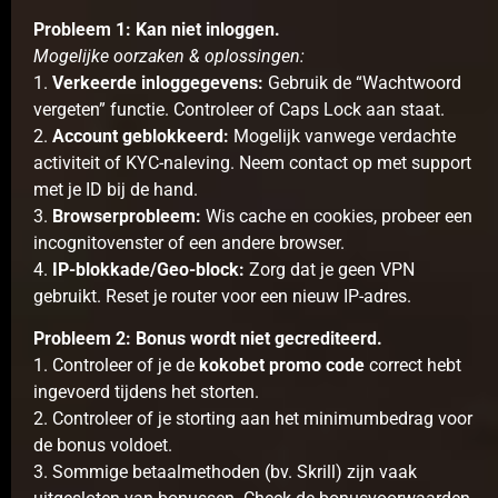
Probleem 1: Kan niet inloggen.
Mogelijke oorzaken & oplossingen:
1.
Verkeerde inloggegevens:
Gebruik de “Wachtwoord
vergeten” functie. Controleer of Caps Lock aan staat.
2.
Account geblokkeerd:
Mogelijk vanwege verdachte
activiteit of KYC-naleving. Neem contact op met support
met je ID bij de hand.
3.
Browserprobleem:
Wis cache en cookies, probeer een
incognitovenster of een andere browser.
4.
IP-blokkade/Geo-block:
Zorg dat je geen VPN
gebruikt. Reset je router voor een nieuw IP-adres.
Probleem 2: Bonus wordt niet gecrediteerd.
1. Controleer of je de
kokobet promo code
correct hebt
ingevoerd tijdens het storten.
2. Controleer of je storting aan het minimumbedrag voor
de bonus voldoet.
3. Sommige betaalmethoden (bv. Skrill) zijn vaak