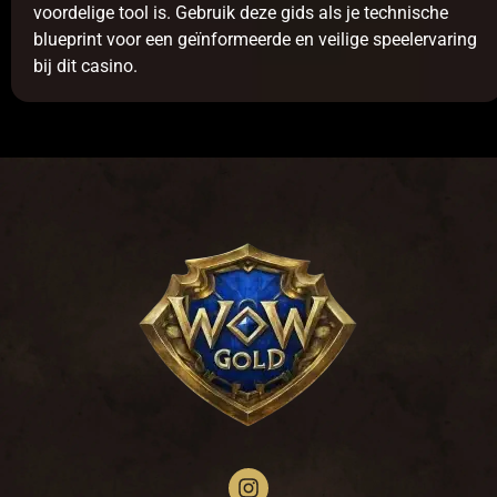
voordelige tool is. Gebruik deze gids als je technische
blueprint voor een geïnformeerde en veilige speelervaring
bij dit casino.