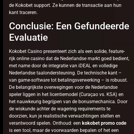
de Kokobet support. Ze kunnen de transactie aan hun
kant traceren.
Conclusie: Een Gefundeerde
Evaluatie
Kokobet Casino presenteert zich als een solide, feature-
rijk online casino dat de Nederlandse markt goed bedient,
met name door de integratie van iDEAL en volledige
Nederlandse taalondersteuning. De technische kant –
van game-software tot betalingsverwerking – is robuust.
De belangrijkste overwegingen voor de Nederlandse
speler liggen in het licentiemodel (Curaçao vs. KSA) en
het nauwkeurig begrijpen van de bonusmechanica. Door
de wiskunde achter de wagering requirements te
doorzien, kun je realistische verwachtingen stellen en
verantwoord spelen. Onthoud: een
kokobet promo code
is een tool, maar de voorwaarden bepalen of het een