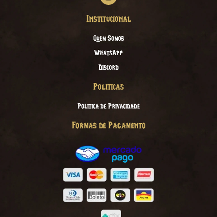
Institucional
Quem Somos
WhatsApp
Discord
Politicas
Politica de Privacidade
Formas de Pagamento