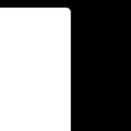
erre angulaire de toute
on seulement la mécanique
online. Loin d’être une simple
us aborderons ici les
es problèmes signalés.