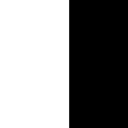
loqueurs de pop-ups agressifs.
es plateformes de jeu.
omicile récent (moins de 3 mois)
vée pour les transactions en
ine est autorisé à opérer.
om, date de naissance). Une
onnaire de mots de passe pour
sse d’un autre site.