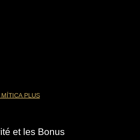
 MÍTICA PLUS
rité et les Bonus