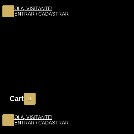
Ir
OLA, VISITANTE!
para
ENTRAR / CADASTRAR
o
conteúdo
Cart
0
OLA, VISITANTE!
ENTRAR / CADASTRAR