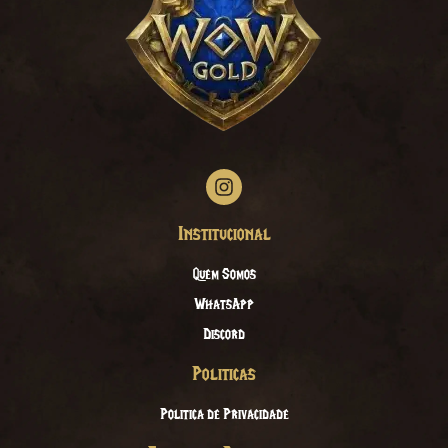
Institucional
Quem Somos
WhatsApp
Discord
Politicas
Politica de Privacidade