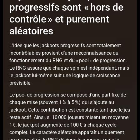
progressifs sont « hors de
contrôle » et purement
aléatoires
L’idée que les jackpots progressifs sont totalement
incontrôlables provient d’une méconnaissance du
fonctionnement du RNG et du « pool » de progression.
Le RNG assure que chaque spin est indépendant, mais
le jackpot lui-même suit une logique de croissance
prévisible.
Le pool de progression se compose d’une part fixe de
chaque mise (souvent 1 % à 5 %) qui s’ajoute au
jackpot. Cette contribution est constante tant que le jeu
reste actif. Ainsi, si 10 000 joueurs misent en moyenne
1 €, le jackpot augmente de 100 € à chaque cycle
complet. Le caractère aléatoire apparaît uniquement
au moment où le RNG désigne le gagnant, mais le