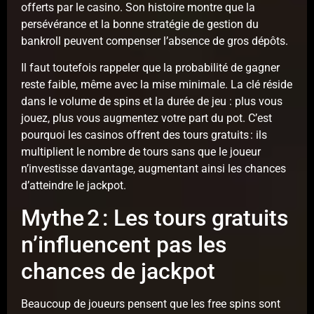
offerts par le casino. Son histoire montre que la
persévérance et la bonne stratégie de gestion du
bankroll peuvent compenser l’absence de gros dépôts.
Il faut toutefois rappeler que la probabilité de gagner
reste faible, même avec la mise minimale. La clé réside
dans le volume de spins et la durée de jeu : plus vous
jouez, plus vous augmentez votre part du pot. C’est
pourquoi les casinos offrent des tours gratuits : ils
multiplient le nombre de tours sans que le joueur
n’investisse davantage, augmentant ainsi les chances
d’atteindre le jackpot.
Mythe 2 : Les tours gratuits
n’influencent pas les
chances de jackpot
Beaucoup de joueurs pensent que les free spins sont