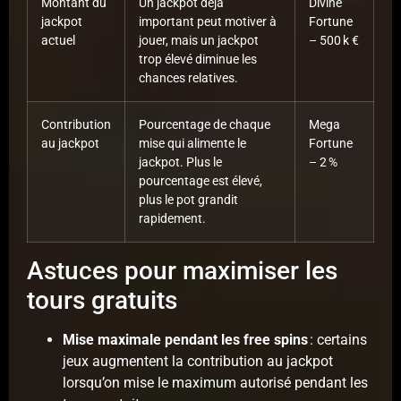
Montant du
Un jackpot déjà
Divine
jackpot
important peut motiver à
Fortune
actuel
jouer, mais un jackpot
– 500 k €
trop élevé diminue les
chances relatives.
Contribution
Pourcentage de chaque
Mega
au jackpot
mise qui alimente le
Fortune
jackpot. Plus le
– 2 %
pourcentage est élevé,
plus le pot grandit
rapidement.
Astuces pour maximiser les
tours gratuits
Mise maximale pendant les free spins
: certains
jeux augmentent la contribution au jackpot
lorsqu’on mise le maximum autorisé pendant les