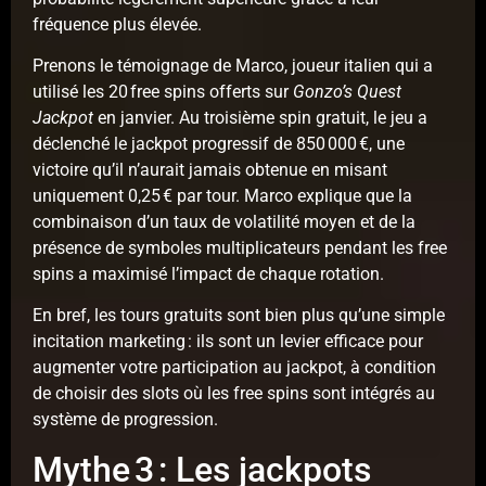
fréquence plus élevée.
Prenons le témoignage de Marco, joueur italien qui a
utilisé les 20 free spins offerts sur
Gonzo’s Quest
Jackpot
en janvier. Au troisième spin gratuit, le jeu a
déclenché le jackpot progressif de 850 000 €, une
victoire qu’il n’aurait jamais obtenue en misant
uniquement 0,25 € par tour. Marco explique que la
combinaison d’un taux de volatilité moyen et de la
présence de symboles multiplicateurs pendant les free
spins a maximisé l’impact de chaque rotation.
En bref, les tours gratuits sont bien plus qu’une simple
incitation marketing : ils sont un levier efficace pour
augmenter votre participation au jackpot, à condition
de choisir des slots où les free spins sont intégrés au
système de progression.
Mythe 3 : Les jackpots