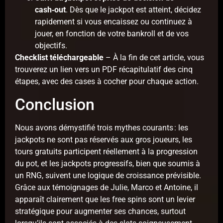
cash‑out
. Dès que le jackpot est atteint, décidez
rapidement si vous encaissez ou continuez à
jouer, en fonction de votre bankroll et de vos
objectifs.
Checklist téléchargeable
– À la fin de cet article, vous
trouverez un lien vers un PDF récapitulatif des cinq
étapes, avec des cases à cocher pour chaque action.
Conclusion
Nous avons démystifié trois mythes courants : les
jackpots ne sont pas réservés aux gros joueurs, les
tours gratuits participent réellement à la progression
du pot, et les jackpots progressifs, bien que soumis à
un RNG, suivent une logique de croissance prévisible.
Grâce aux témoignages de Julie, Marco et Antoine, il
apparaît clairement que les free spins sont un levier
stratégique pour augmenter ses chances, surtout