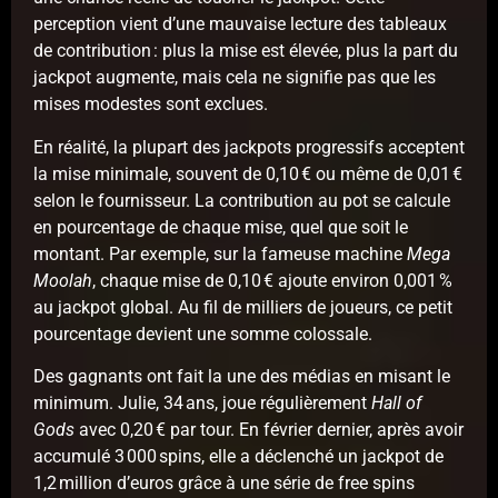
perception vient d’une mauvaise lecture des tableaux
de contribution : plus la mise est élevée, plus la part du
jackpot augmente, mais cela ne signifie pas que les
mises modestes sont exclues.
En réalité, la plupart des jackpots progressifs acceptent
la mise minimale, souvent de 0,10 € ou même de 0,01 €
selon le fournisseur. La contribution au pot se calcule
en pourcentage de chaque mise, quel que soit le
montant. Par exemple, sur la fameuse machine
Mega
Moolah
, chaque mise de 0,10 € ajoute environ 0,001 %
au jackpot global. Au fil de milliers de joueurs, ce petit
pourcentage devient une somme colossale.
Des gagnants ont fait la une des médias en misant le
minimum. Julie, 34 ans, joue régulièrement
Hall of
Gods
avec 0,20 € par tour. En février dernier, après avoir
accumulé 3 000 spins, elle a déclenché un jackpot de
1,2 million d’euros grâce à une série de free spins