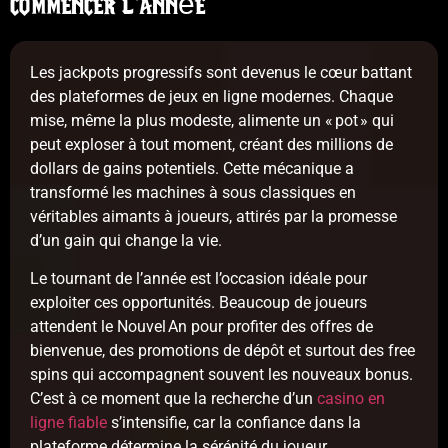
commencer l’année
Les jackpots progressifs sont devenus le cœur battant
des plateformes de jeux en ligne modernes. Chaque
mise, même la plus modeste, alimente un « pot » qui
peut exploser à tout moment, créant des millions de
dollars de gains potentiels. Cette mécanique a
transformé les machines à sous classiques en
véritables aimants à joueurs, attirés par la promesse
d’un gain qui change la vie.
Le tournant de l’année est l’occasion idéale pour
exploiter ces opportunités. Beaucoup de joueurs
attendent le Nouvel An pour profiter des offres de
bienvenue, des promotions de dépôt et surtout des free
spins qui accompagnent souvent les nouveaux bonus.
C’est à ce moment que la recherche d’un
casino en
ligne fiable
s’intensifie, car la confiance dans la
plateforme détermine la sérénité du joueur.