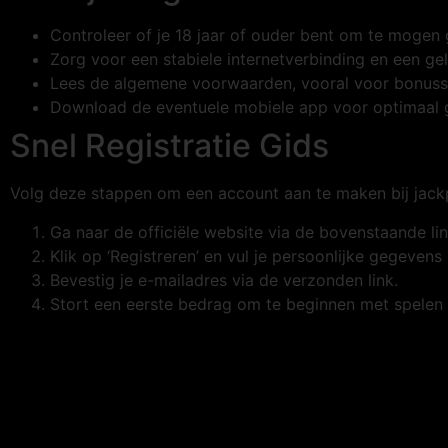
Controleer of je 18 jaar of ouder bent om te mogen
Zorg voor een stabiele internetverbinding en een gel
Lees de algemene voorwaarden, vooral voor bonuss
Download de eventuele mobiele app voor optimaal
Snel Registratie Gids
Volg deze stappen om een account aan te maken bij jackp
Ga naar de officiële website via de bovenstaande lin
Klik op ‘Registreren’ en vul je persoonlijke gegevens 
Bevestig je e-mailadres via de verzonden link.
Stort een eerste bedrag om te beginnen met spelen 