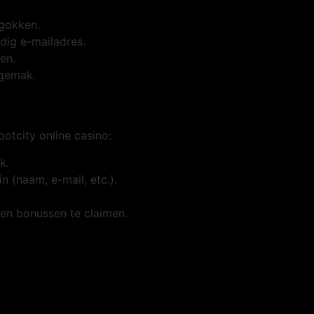
 gokken.
dig e-mailadres.
en.
 gemak.
otcity online casino:
k.
in (naam, e-mail, etc.).
en bonussen te claimen.