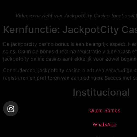
Video-overzicht van JackpotCity Casino functionalit
Kernfunctie: JackpotCity Ca
De jackpotcity casino bonus is een belangrijk aspect. H
spins. Claim de bonus direct na registratie via de ‘Cashie
jackpotcity online casino aantrekkelijk voor zowel beginne
Concluderend, jackpotcity casino biedt een eenvoudige st
registreren en profiteren van aanbiedingen. Succes met s
Institucional
Quem Somos
WhatsApp