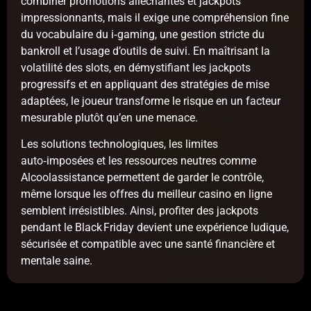
combiner promotions alléchantes et jackpots
impressionnants, mais il exige une compréhension fine
du vocabulaire du i‑gaming, une gestion stricte du
bankroll et l’usage d’outils de suivi. En maîtrisant la
volatilité des slots, en démystifiant les jackpots
progressifs et en appliquant des stratégies de mise
adaptées, le joueur transforme le risque en un facteur
mesurable plutôt qu’en une menace.
Les solutions technologiques, les limites
auto‑imposées et les ressources neutres comme
Alcoolassistance permettent de garder le contrôle,
même lorsque les offres du meilleur casino en ligne
semblent irrésistibles. Ainsi, profiter des jackpots
pendant le Black Friday devient une expérience ludique,
sécurisée et compatible avec une santé financière et
mentale saine.