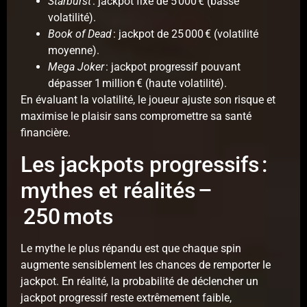
Starburst
: jackpot fixe de 5 000 € (basse
volatilité).
Book of Dead
: jackpot de 25 000 € (volatilité
moyenne).
Mega Joker
: jackpot progressif pouvant
dépasser 1 million € (haute volatilité).
En évaluant la volatilité, le joueur ajuste son risque et
maximise le plaisir sans compromettre sa santé
financière.
Les jackpots progressifs :
mythes et réalités –
250 mots
Le mythe le plus répandu est que chaque spin
augmente sensiblement les chances de remporter le
jackpot. En réalité, la probabilité de déclencher un
jackpot progressif reste extrêmement faible,