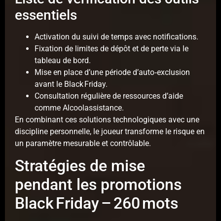
essentiels
Activation du suivi de temps avec notifications.
Fixation de limites de dépôt et de perte via le
tableau de bord.
Mise en place d’une période d’auto‑exclusion
avant le Black Friday.
Consultation régulière de ressources d’aide
comme Alcoolassistance.
En combinant ces solutions technologiques avec une
discipline personnelle, le joueur transforme le risque en
un paramètre mesurable et contrôlable.
Stratégies de mise
pendant les promotions
Black Friday – 260 mots