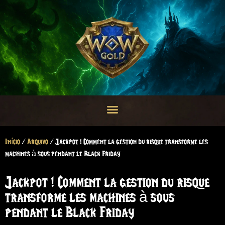
Início
/
Arquivo
/ Jackpot ! Comment la gestion du risque transforme les
machines à sous pendant le Black Friday
Jackpot ! Comment la gestion du risque
transforme les machines à sous
pendant le Black Friday