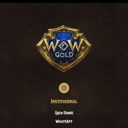
Institucional
Quem Somos
WhatsApp