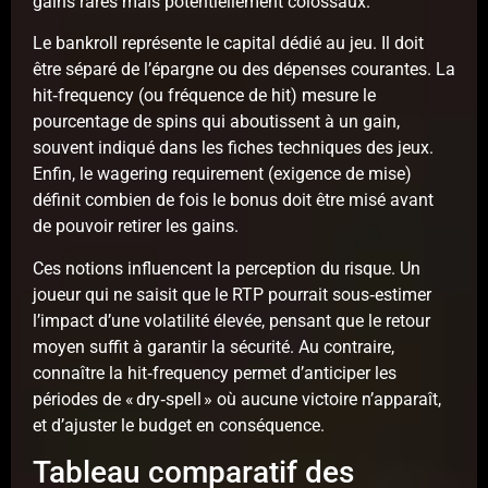
gains rares mais potentiellement colossaux.
Le bankroll représente le capital dédié au jeu. Il doit
être séparé de l’épargne ou des dépenses courantes. La
hit‑frequency (ou fréquence de hit) mesure le
pourcentage de spins qui aboutissent à un gain,
souvent indiqué dans les fiches techniques des jeux.
Enfin, le wagering requirement (exigence de mise)
définit combien de fois le bonus doit être misé avant
de pouvoir retirer les gains.
Ces notions influencent la perception du risque. Un
joueur qui ne saisit que le RTP pourrait sous‑estimer
l’impact d’une volatilité élevée, pensant que le retour
moyen suffit à garantir la sécurité. Au contraire,
connaître la hit‑frequency permet d’anticiper les
périodes de « dry‑spell » où aucune victoire n’apparaît,
et d’ajuster le budget en conséquence.
Tableau comparatif des