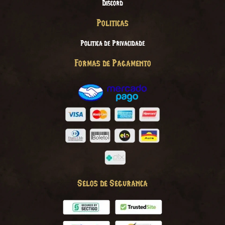
Discord
Politicas
Politica de Privacidade
Formas de Pagamento
Selos de Seguranca