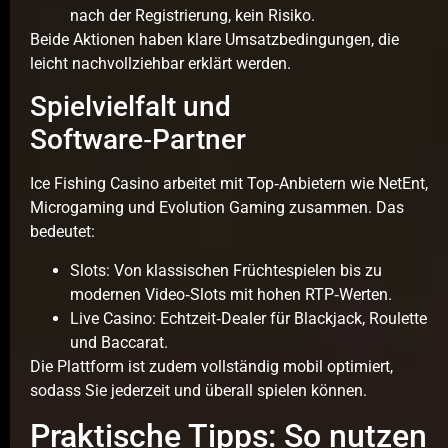
nach der Registrierung, kein Risiko.
Beide Aktionen haben klare Umsatzbedingungen, die
leicht nachvollziehbar erklärt werden.
Spielvielfalt und
Software‑Partner
Ice Fishing Casino arbeitet mit Top‑Anbietern wie NetEnt,
Microgaming und Evolution Gaming zusammen. Das
bedeutet:
Slots: Von klassischen Früchtespielen bis zu
modernen Video‑Slots mit hohen RTP‑Werten.
Live Casino: Echtzeit‑Dealer für Blackjack, Roulette
und Baccarat.
Die Plattform ist zudem vollständig mobil optimiert,
sodass Sie jederzeit und überall spielen können.
Praktische Tipps: So nutzen