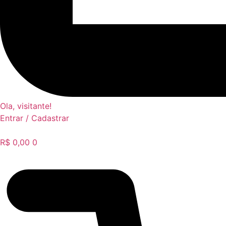
Ola, visitante!
Entrar / Cadastrar
R$
0,00
0