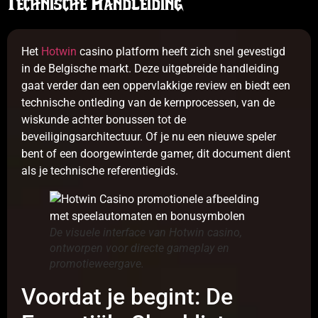
Technische Handleiding
Het
Hotwin
casino platform heeft zich snel gevestigd
in de Belgische markt. Deze uitgebreide handleiding
gaat verder dan een oppervlakkige review en biedt een
technische ontleding van de kernprocessen, van de
wiskunde achter bonussen tot de
beveiligingsarchitectuur. Of je nu een nieuwe speler
bent of een doorgewinterde gamer, dit document dient
als je technische referentiegids.
De visuele interface van Hotwin casino,
ontworpen voor directe gameplay en
promotieweergave.
Voordat je begint: De