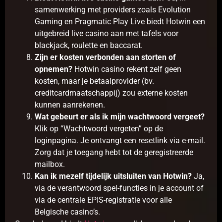
samenwerking met providers zoals Evolution
Gaming en Pragmatic Play Live biedt Hotwin een
uitgebreid live casino aan met tafels voor
blackjack, roulette en baccarat.
Zijn er kosten verbonden aan storten of
opnemen?
Hotwin casino rekent zelf geen
kosten, maar je betaalprovider (bv.
creditcardmaatschappij) zou externe kosten
kunnen aanrekenen.
Wat gebeurt er als ik mijn wachtwoord vergeet?
Klik op “Wachtwoord vergeten” op de
loginpagina. Je ontvangt een resetlink via e-mail.
Zorg dat je toegang hebt tot de geregistreerde
mailbox.
Kan ik mezelf tijdelijk uitsluiten van Hotwin?
Ja,
via de verantwoord spel-functies in je account of
via de centrale EPIS-registratie voor alle
Belgische casino’s.