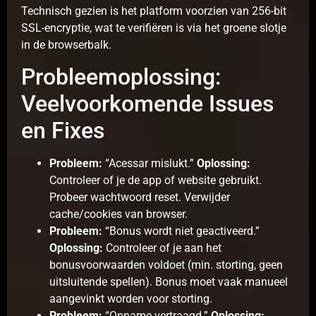
Technisch gezien is het platform voorzien van 256-bit
SSL-encryptie, wat te verifiëren is via het groene slotje
in de browserbalk.
Probleemoplossing:
Veelvoorkomende Issues
en Fixes
Probleem:
“Acessar mislukt.”
Oplossing:
Controleer of je de app of website gebruikt.
Probeer wachtwoord reset. Verwijder
cache/cookies van browser.
Probleem:
“Bonus wordt niet geactiveerd.”
Oplossing:
Controleer of je aan het
bonusvoorwaarden voldoet (min. storting, geen
uitsluitende spellen). Bonus moet vaak manueel
aangevinkt worden voor storting.
Probleem:
“Opname vertraagd.”
Oplossing: