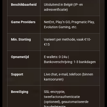
Beschikbaarheid
Uitsluitend in België (IP- en
adresverificatie)
Game Providers
NetEnt, Play’n GO, Pragmatic Play,
Evolution Gaming, etc.
Min. Storting
Varieert per methode, vaak €10-
€15
Opnametijd
E-wallets: 0-24u |
Bankoverschrijving: 1-3 bankdagen
Support
Live chat, e-mail, telefoon (binnen
kantooruren)
Beveiliging
SSL-encryptie,
tweefactorauthenticatie
(optioneel), geautomatiseerde
fraudedetectie