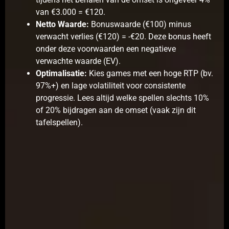
van €3.000 = €120.
Netto Waarde:
Bonuswaarde (€100) minus
verwacht verlies (€120) = -€20. Deze bonus heeft
onder deze voorwaarden een negatieve
verwachte waarde (EV).
Optimalisatie:
Kies games met een hoge RTP (bv.
97%+) en lage volatiliteit voor consistente
progressie. Lees altijd welke spellen slechts 10%
of 20% bijdragen aan de omset (vaak zijn dit
tafelspellen).