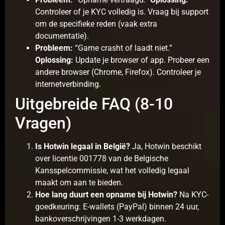
Controleer of je KYC volledig is. Vraag bij support
om de specifieke reden (vaak extra
documentatie).
Probleem:
“Game crasht of laadt niet.”
Oplossing:
Update je browser of app. Probeer een
andere browser (Chrome, Firefox). Controleer je
internetverbinding.
Uitgebreide FAQ (8-10
Vragen)
Is Hotwin legaal in België?
Ja, Hotwin beschikt
over licentie 001778 van de Belgische
Kansspelcommissie, wat het volledig legaal
maakt om aan te bieden.
Hoe lang duurt een opname bij Hotwin?
Na KYC-
goedkeuring: E-wallets (PayPal) binnen 24 uur,
bankoverschrijvingen 1-3 werkdagen.