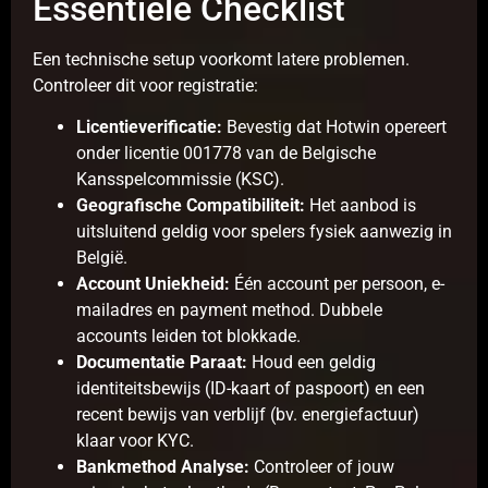
Essentiële Checklist
Een technische setup voorkomt latere problemen.
Controleer dit voor registratie:
Licentieverificatie:
Bevestig dat Hotwin opereert
onder licentie 001778 van de Belgische
Kansspelcommissie (KSC).
Geografische Compatibiliteit:
Het aanbod is
uitsluitend geldig voor spelers fysiek aanwezig in
België.
Account Uniekheid:
Één account per persoon, e-
mailadres en payment method. Dubbele
accounts leiden tot blokkade.
Documentatie Paraat:
Houd een geldig
identiteitsbewijs (ID-kaart of paspoort) en een
recent bewijs van verblijf (bv. energiefactuur)
klaar voor KYC.
Bankmethod Analyse:
Controleer of jouw