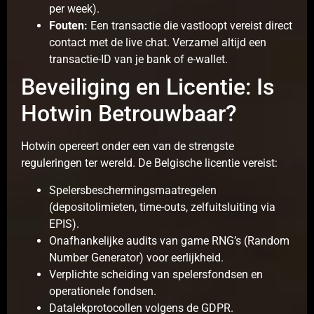
per week).
Fouten:
Een transactie die vastloopt vereist direct
contact met de live chat. Verzamel altijd een
transactie-ID van je bank of e-wallet.
Beveiliging en Licentie: Is
Hotwin Betrouwbaar?
Hotwin opereert onder een van de strengste
reguleringen ter wereld. De Belgische licentie vereist:
Spelersbeschermingsmaatregelen
(depositolimieten, time-outs, zelfuitsluiting via
EPIS).
Onafhankelijke audits van game RNG’s (Random
Number Generator) voor eerlijkheid.
Verplichte scheiding van spelersfondsen en
operationele fondsen.
Datalekprotocollen volgens de GDPR.