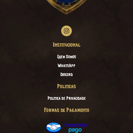
Institucional
Quem Somos
WhatsApp
Discord
Politicas
Politica de Privacidade
Formas de Pagamento