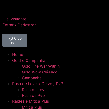
Ola, visitante!
Entrar / Cadastrar
R$
0,00
0
Home
Gold e Campanha
Gold The War Within
Gold Wow Clássico
Campanha
Rush de Level / Delve / PvP
Rush de Level
Rush de Pvp
Raides e Mítica Plus
Mítica Plus