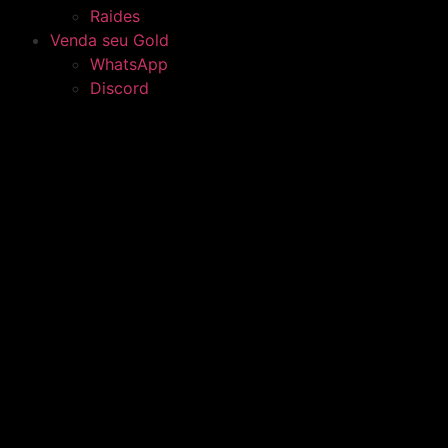
Raides
Venda seu Gold
WhatsApp
Discord