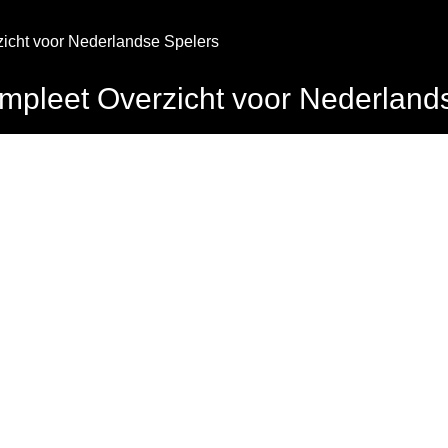
icht voor Nederlandse Spelers
mpleet Overzicht voor Nederland
speciaal geschreven voor Nederlandse gebruikers van Hitnspin ca
stratie, bonussen en basispecificaties, om je te helpen een vlie
ils, ideaal voor wie snel aan de slag wil. Het
hitnspin casino
b
ruciaal voor succesvol spelen.
je je aanmeldt bij Hitnspin casino:
nd woont, in overeenstemming met de lokale wetgeving.
oor verificatie tijdens het
hitnspin login
proces.
l met betrekking tot bonussen en stortingen.
ekingen tijdens het spelen te voorkomen.