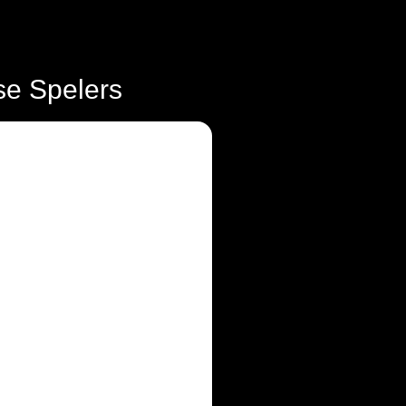
se Spelers
sino. In dit artikel verkennen
gende start te maken. We
iedt een gebruiksvriendelijke