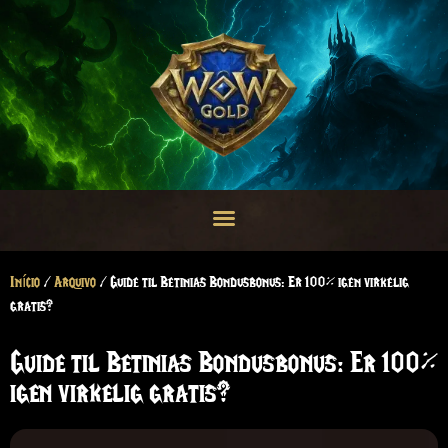
Início
/
Arquivo
/ Guide til Betinias Bondusbonus: Er 100% igen virkelig
gratis?
Guide til Betinias Bondusbonus: Er 100%
igen virkelig gratis?