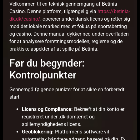
Velkommen til en teknisk gennemgang af Betinia
Casino. Denne platform, tilgængelig via
https://betinia-
dk.dk/casino/
, opererer under dansk licens og retter sig
mod det lokale marked med et fokus på sportsbetting
og casino. Denne manual dykker ned under overfladen
for at analysere forretningsmodellen, reglerne og de
praktiske aspekter af at spille på Betinia.
Før du begynder:
Kontrolpunkter
Gennemgå følgende punkter for at sikre en forberedt
start:
Licens og Compliance:
Bekræft at din konto er
registreret under .dk-domænet og
spillemyndighedens licens.
Geoblokering:
Platformens software vil
automatisk håndtere adgang baseret på din IP-