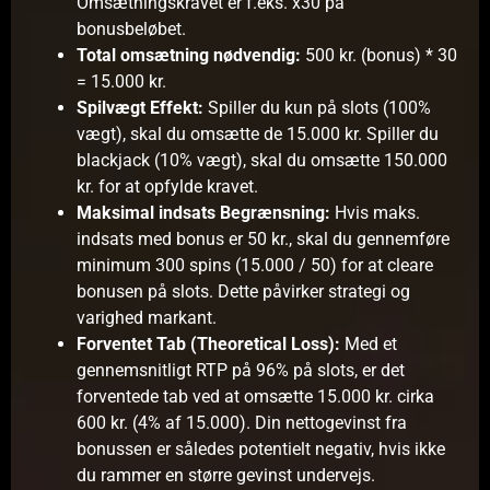
Omsætningskravet er f.eks. x30 på
bonusbeløbet.
Total omsætning nødvendig:
500 kr. (bonus) * 30
= 15.000 kr.
Spilvægt Effekt:
Spiller du kun på slots (100%
vægt), skal du omsætte de 15.000 kr. Spiller du
blackjack (10% vægt), skal du omsætte 150.000
kr. for at opfylde kravet.
Maksimal indsats Begrænsning:
Hvis maks.
indsats med bonus er 50 kr., skal du gennemføre
minimum 300 spins (15.000 / 50) for at cleare
bonusen på slots. Dette påvirker strategi og
varighed markant.
Forventet Tab (Theoretical Loss):
Med et
gennemsnitligt RTP på 96% på slots, er det
forventede tab ved at omsætte 15.000 kr. cirka
600 kr. (4% af 15.000). Din nettogevinst fra
bonussen er således potentielt negativ, hvis ikke
du rammer en større gevinst undervejs.