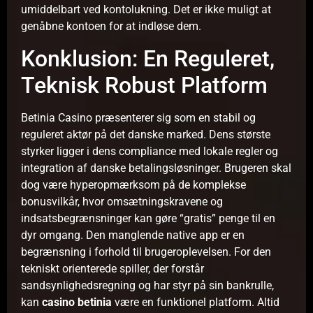
umiddelbart ved kontolukning. Det er ikke muligt at
genåbne kontoen for at indløse dem.
Konklusion: En Reguleret,
Teknisk Robust Platform
Betinia Casino præsenterer sig som en stabil og
reguleret aktør på det danske marked. Dens største
styrker ligger i dens compliance med lokale regler og
integration af danske betalingsløsninger. Brugeren skal
dog være hyperopmærksom på de komplekse
bonusvilkår, hvor omsætningskravene og
indsatsbegrænsninger kan gøre “gratis” penge til en
dyr omgang. Den manglende native app er en
begrænsning i forhold til brugeroplevelsen. For den
tekniskt orienterede spiller, der forstår
sandsynlighedsregning og har styr på sin bankrulle,
kan
casino betinia
være en funktionel platform. Altid