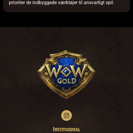
prioriter de indbyggede værktøjer til ansvarligt spil.
Institucional