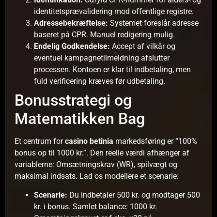
identitetsprævalidering mod offentlige registre.
Adressebekræftelse:
Systemet foreslår adresse
baseret på CPR. Manuel redigering mulig.
Endelig Godkendelse:
Accept af vilkår og
eventuel kampagnetilmeldning afslutter
processen. Kontoen er klar til indbetaling, men
fuld verificering kræves før udbetaling.
Bonusstrategi og
Matematikken Bag
Et centrum for
casino betinia
markedsføring er “100%
bonus op til 1000 kr.”. Den reelle værdi afhænger af
variablerne: Omsætningskrav (WR), spilvægt og
maksimal indsats. Lad os modellere et scenarie:
Scenarie:
Du indbetaler 500 kr. og modtager 500
kr. i bonus. Samlet balance: 1000 kr.