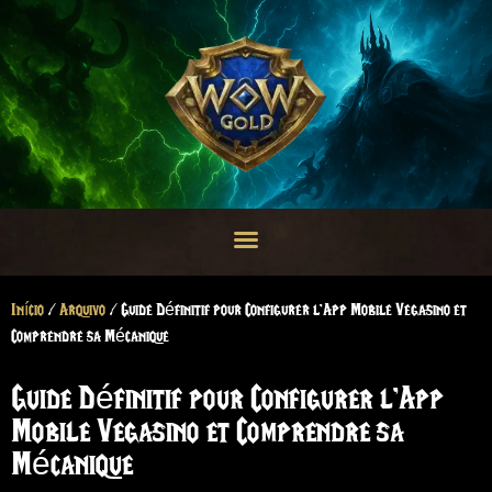
Início
/
Arquivo
/ Guide Définitif pour Configurer l’App Mobile Vegasino et
Comprendre sa Mécanique
Guide Définitif pour Configurer l’App
Mobile Vegasino et Comprendre sa
Mécanique