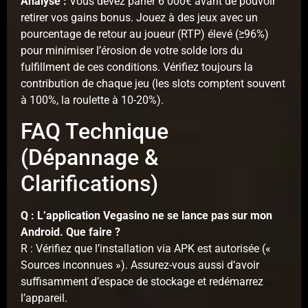
Analyse :
Vous devez parier 6 000€ avant de pouvoir
retirer vos gains bonus. Jouez à des jeux avec un
pourcentage de retour au joueur (RTP) élevé (≥96%)
pour minimiser l’érosion de votre solde lors du
fulfillment de ces conditions. Vérifiez toujours la
contribution de chaque jeu (les slots comptent souvent
à 100%, la roulette à 10-20%).
FAQ Technique
(Dépannage &
Clarifications)
Q : L’application Vegasino ne se lance pas sur mon
Android. Que faire ?
R : Vérifiez que l’installation via APK est autorisée («
Sources inconnues »). Assurez-vous aussi d’avoir
suffisamment d’espace de stockage et redémarrez
l’appareil.