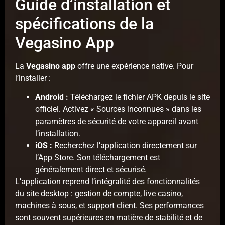
Guide d’installation et
spécifications de la
Vegasino App
La
Vegasino app
offre une expérience native. Pour
l’installer :
Android :
Téléchargez le fichier APK depuis le site
officiel. Activez « Sources inconnues » dans les
paramètres de sécurité de votre appareil avant
l’installation.
iOS :
Recherchez l’application directement sur
l’App Store. Son téléchargement est
généralement direct et sécurisé.
L’application reprend l’intégralité des fonctionnalités
du site desktop : gestion de compte, live casino,
machines à sous, et support client. Ses performances
sont souvent supérieures en matière de stabilité et de