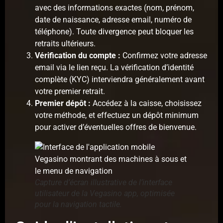
avec des informations exactes (nom, prénom,
date de naissance, adresse email, numéro de
téléphone). Toute divergence peut bloquer les
retraits ultérieurs.
Vérification du compte :
Confirmez votre adresse
email via le lien reçu. La vérification d’identité
complète (KYC) interviendra généralement avant
votre premier retrait.
Premier dépôt :
Accédez à la caisse, choisissez
votre méthode, et effectuez un dépôt minimum
pour activer d’éventuelles offres de bienvenue.
Capture d’écran illustrative de l’interface
utilisateur de la Vegasino app, optimisée
pour la navigation tactile.