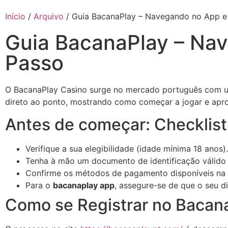
Início
/
Arquivo
/ Guia BacanaPlay – Navegando no App e
Guia BacanaPlay – Na
Passo
O BacanaPlay Casino surge no mercado português com uma
direto ao ponto, mostrando como começar a jogar e aprove
Antes de começar: Checklist
Verifique a sua elegibilidade (idade mínima 18 anos).
Tenha à mão um documento de identificação válido 
Confirme os métodos de pagamento disponíveis na 
Para o
bacanaplay app
, assegure-se de que o seu d
Como se Registrar no Bacan