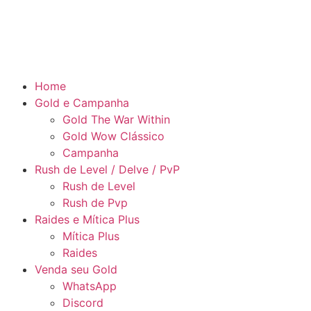
Home
Gold e Campanha
Gold The War Within
Gold Wow Clássico
Campanha
Rush de Level / Delve / PvP
Rush de Level
Rush de Pvp
Raides e Mítica Plus
Mítica Plus
Raides
Venda seu Gold
WhatsApp
Discord