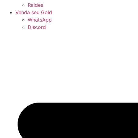
Raides
Venda seu Gold
WhatsApp
Discord