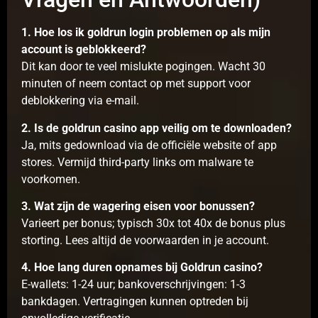
1. Hoe los ik goldrun login problemen op als mijn
account is geblokkeerd?
Dit kan door te veel mislukte pogingen. Wacht 30
minuten of neem contact op met support voor
deblokkering via e-mail.
2. Is de goldrun casino app veilig om te downloaden?
Ja, mits gedownload via de officiële website of app
stores. Vermijd third-party links om malware te
voorkomen.
3. Wat zijn de wagering eisen voor bonussen?
Varieert per bonus; typisch 30x tot 40x de bonus plus
storting. Lees altijd de voorwaarden in je account.
4. Hoe lang duren opnames bij Goldrun casino?
E-wallets: 1-24 uur; bankoverschrijvingen: 1-3
bankdagen. Vertragingen kunnen optreden bij