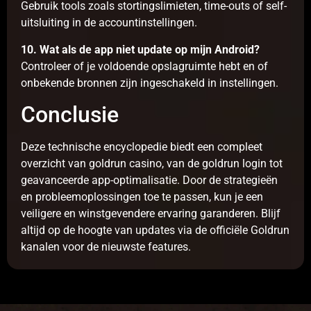
Gebruik tools zoals stortingslimieten, time-outs of self-
uitsluiting in de accountinstellingen.
10. Wat als de app niet update op mijn Android?
Controleer of je voldoende opslagruimte hebt en of
onbekende bronnen zijn ingeschakeld in instellingen.
Conclusie
Deze technische encyclopedie biedt een compleet
overzicht van goldrun casino, van de goldrun login tot
geavanceerde app-optimalisatie. Door de strategieën
en probleemoplossingen toe te passen, kun je een
veiligere en winstgevendere ervaring garanderen. Blijf
altijd op de hoogte van updates via de officiële Goldrun
kanalen voor de nieuwste features.