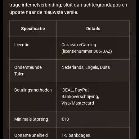
trage internetverbinding; sluit dan achtergrondapps en
update naar de nieuwste versie.
Specificatie
Details
Licentie
Curacao eGaming
(licentienummer 365/JAZ)
Ondersteunde
Nederlands, Engels, Duits
Talen
Betalingsmethoden
iDEAL, PayPal,
Bankoverschrijving,
Visa/Mastercard
Minimale Storting
€10
Opname Snelheid
1-3 bankdagen