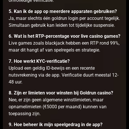
onvolledige verificatie.
5. Kan ik de app op meerdere apparaten gebruiken?
Ja, maar slechts één goldrun login per account tegelijk.
Simultaan gebruik kan leiden tot tijdelijke suspensie.
6. Wat is het RTP-percentage voor live casino games?
Live games zoals blackjack hebben een RTP rond 99%,
maar dit hangt af van spelregels en strategie.
7. Hoe werkt KYC-verificatie?
Upload een geldig ID-bewijs en een recente
nutsvrekening via de app. Verificatie duurt meestal 12-
48 uur.
8. Zijn er limieten voor winsten bij Goldrun casino?
Nee, er zijn geen algemene winstlimieten, maar
opnamelimieten (€5000 per maand) kunnen van
toepassing zijn.
9. Hoe beheer ik mijn speelgedrag in de app?