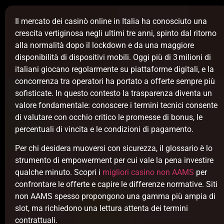
Il mercato dei casinò online in Italia ha conosciuto una
crescita vertiginosa negli ultimi tre anni, spinto dal ritorno
alla normalità dopo il lockdown e da una maggiore
disponibilità di dispositivi mobili. Oggi più di 3 milioni di
italiani giocano regolarmente su piattaforme digitali, e la
concorrenza tra operatori ha portato a offerte sempre più
sofisticate. In questo contesto la trasparenza diventa un
valore fondamentale: conoscere i termini tecnici consente
di valutare con occhio critico le promesse di bonus, le
percentuali di vincita e le condizioni di pagamento.
Per chi desidera muoversi con sicurezza, il glossario è lo
strumento di empowerment per cui vale la pena investire
qualche minuto. Scopri i
migliori casino non AAMS
per
confrontare le offerte e capire le differenze normative. Siti
non AAMS spesso propongono una gamma più ampia di
slot, ma richiedono una lettura attenta dei termini
contrattuali.