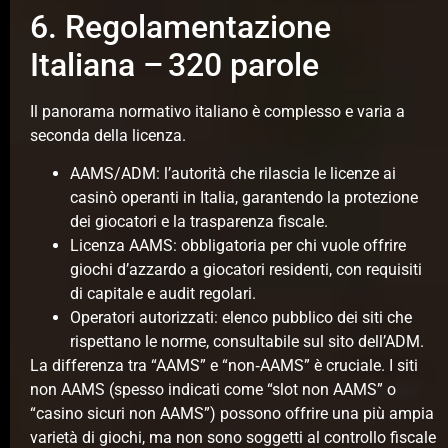
6. Regolamentazione
Italiana – 320 parole
Il panorama normativo italiano è complesso e varia a
seconda della licenza.
AAMS/ADM: l’autorità che rilascia le licenze ai
casinò operanti in Italia, garantendo la protezione
dei giocatori e la trasparenza fiscale.
Licenza AAMS: obbligatoria per chi vuole offrire
giochi d’azzardo a giocatori residenti, con requisiti
di capitale e audit regolari.
Operatori autorizzati: elenco pubblico dei siti che
rispettano le norme, consultabile sul sito dell’ADM.
La differenza tra “AAMS” e “non‑AAMS” è cruciale. I siti
non AAMS (spesso indicati come “slot non AAMS” o
“casino sicuri non AAMS”) possono offrire una più ampia
varietà di giochi, ma non sono soggetti al controllo fiscale