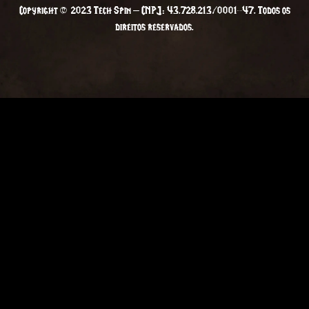
Copyright © 2023 Tech Spin – CNPJ: 43.728.213/0001-47. Todos os
direitos reservados.