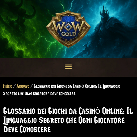
Início
/
Arquivo
/ Glossario dei Giochi da Casinò Online: Il Linguaggio
Segreto che Ogni Giocatore Deve Conoscere
Glossario dei Giochi da Casinò Online: Il
Linguaggio Segreto che Ogni Giocatore
Deve Conoscere