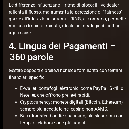
Le differenze influenzano il ritmo di gioco: il live dealer
rallenta il flusso, ma aumenta la percezione di “fairness”
grazie all’interazione umana. L’RNG, al contrario, permette
migliaia di spin al minuto, ideale per strategie di betting
aggressive.
4. Lingua dei Pagamenti –
360 parole
Gestire depositi e prelievi richiede familiarità con termini
finanziari specifici.
E‑wallet: portafogli elettronici come PayPal, Skrill o
Neteller, che offrono prelievi rapidi.
Cryptocurrency: monete digitali (Bitcoin, Ethereum)
sempre più accettate nei casinò non AAMS.
Bank transfer: bonifico bancario, più sicuro ma con
tempi di elaborazione più lunghi.