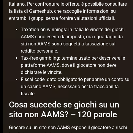
italiano. Per confrontare le offerte, è possibile consultare
la lista di Gameshub, che raccoglie informazioni su
entrambi i gruppi senza fornire valutazioni ufficiali.
Taxation on winnings: in Italia le vincite dei giochi
AAMS sono esenti da imposta, ma i guadagni da
siti non AAMS sono soggetti a tassazione sul
reddito personale.
Tax‑free gambling: termine usato per descrivere le
piattaforme AAMS, dove il giocatore non deve
dichiarare le vincite.
Fiscal code: dato obbligatorio per aprire un conto su
un casinò AAMS, necessario per la tracciabilità
fiscale.
Cosa succede se giochi su un
sito non AAMS? – 120 parole
Giocare su un sito non AAMS espone il giocatore a rischi