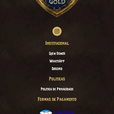
Institucional
Quem Somos
WhatsApp
Discord
Politicas
Politica de Privacidade
Formas de Pagamento