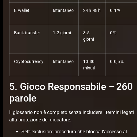
E‑wallet
Istantaneo
24 h‑48 h
0‑1 %
Bank transfer
1‑2 giorni
3‑5
0 %
giorni
Cryptocurrency
Istantaneo
10‑30
0‑0,5 %
minuti
5. Gioco Responsabile – 260
parole
Il glossario non è completo senza includere i termini legati
alla protezione del giocatore.
Self‑exclusion: procedura che blocca l’accesso al