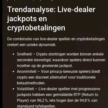
Trendanalyse: Live‑dealer
jackpots en
cryptobetalingen
De combinatie van live‑dealer spellen en cryptobetalingen
creëert een unieke dynamiek:
Snelheid – Crypto‑stortingen worden binnen enkele
seconden bevestigd, waardoor spelers direct kunnen
inzetten op de groeiende jackpot.
Anonimiteit – Voor privacy‑bewuste spelers biedt
crypto een discreet alternatief voor traditionele
betaalmethoden.
Volatiliteit – Live‑dealer spellen met progressieve
jackpots hebben een gemiddelde RTP (Return to
Player) van 96,2 %, iets hoger dan de 94,8 % van
standaard tafelspellen.