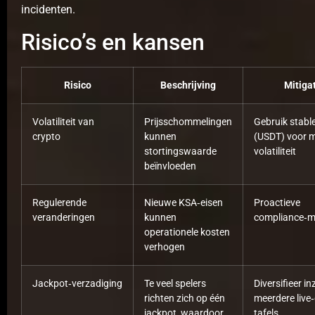
incidenten.
Risico’s en kansen
Risico
Beschrijving
Mitiga
Volatiliteit van
Prijsschommelingen
Gebruik stabl
crypto
kunnen
(USDT) voor 
stortingswaarde
volatiliteit
beïnvloeden
Regulerende
Nieuwe KSA‑eisen
Proactieve
veranderingen
kunnen
compliance‑m
operationele kosten
verhogen
Jackpot‑verzadiging
Te veel spelers
Diversifieer in
richten zich op één
meerdere live‑
jackpot, waardoor
tafels