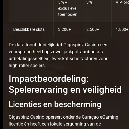
5 % +
3 %
VIP‑p
exclusieve
toernooien
Beschikbare slots
3.200+
2.500+
1.800+
De data toont duidelijk dat Gigaspinz Casino een
voorsprong heeft op zowel jackpot‑aanbod als
uitbetalingssnelheid, twee kritische factoren voor
high‑roller spelers.
Impactbeoordeling:
Spelerervaring en veiligheid
Licenties en bescherming
Gigaspinz Casino opereert onder de Curaçao eGaming
licentie én heeft een lokale vergunning van de