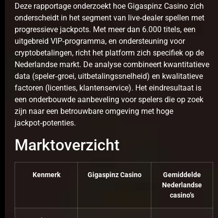
Deze rapportage onderzoekt hoe Gigaspinz Casino zich
onderscheidt in het segment van live‑dealer spellen met
progressieve jackpots. Met meer dan 6.000 titels, een
uitgebreid VIP‑programma, en ondersteuning voor
cryptobetalingen, richt het platform zich specifiek op de
Nederlandse markt. De analyse combineert kwantitatieve
data (speler‑groei, uitbetalingssnelheid) en kwalitatieve
factoren (licenties, klantenservice). Het eindresultaat is
een onderbouwde aanbeveling voor spelers die op zoek
zijn naar een betrouwbare omgeving met hoge
jackpot‑potenties.
Marktoverzicht
Kenmerk
Gigaspinz Casino
Gemiddelde
Nederlandse
casino’s