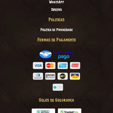
WhatsApp
Discord
Politicas
Politica de Privacidade
Formas de Pagamento
Selos de Seguranca