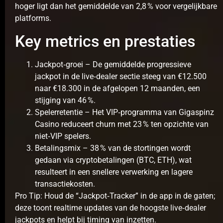
hoger ligt dan het gemiddelde van 2,8 % voor vergelijkbare
platforms.
Key metrics en prestaties
Jackpot‑groei – De gemiddelde progressieve
jackpot in de live‑dealer sectie steeg van €12.500
naar €18.300 in de afgelopen 12 maanden, een
stijging van 46 %.
Spelerretentie – Het VIP‑programma van Gigaspinz
Casino reduceert churn met 23 % ten opzichte van
niet‑VIP spelers.
Betalingsmix – 38 % van de stortingen wordt
gedaan via cryptobetalingen (BTC, ETH), wat
resulteert in een snellere verwerking en lagere
transactiekosten.
Pro Tip: Houd de “Jackpot‑Tracker” in de app in de gaten;
deze toont realtime updates van de hoogste live‑dealer
jackpots en helpt bij timing van inzetten.