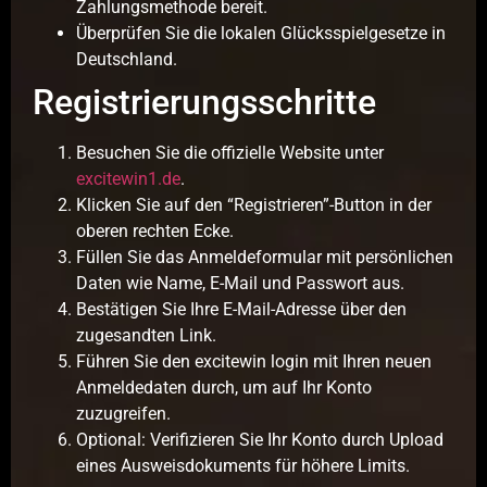
Zahlungsmethode bereit.
Überprüfen Sie die lokalen Glücksspielgesetze in
Deutschland.
Registrierungsschritte
Besuchen Sie die offizielle Website unter
excitewin1.de
.
Klicken Sie auf den “Registrieren”-Button in der
oberen rechten Ecke.
Füllen Sie das Anmeldeformular mit persönlichen
Daten wie Name, E-Mail und Passwort aus.
Bestätigen Sie Ihre E-Mail-Adresse über den
zugesandten Link.
Führen Sie den excitewin login mit Ihren neuen
Anmeldedaten durch, um auf Ihr Konto
zuzugreifen.
Optional: Verifizieren Sie Ihr Konto durch Upload
eines Ausweisdokuments für höhere Limits.