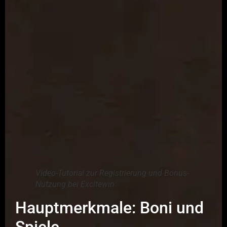
Video-Tutorial zur Registrierung und Bonus-
Nutzung bei Excitewin
Hauptmerkmale: Boni und