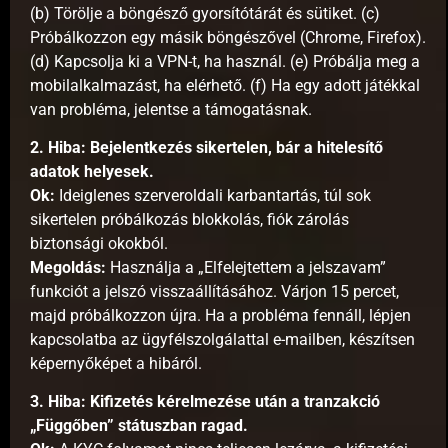
(b) Törölje a böngésző gyorsítótárát és sütiket. (c)
Próbálkozzon egy másik böngészővel (Chrome, Firefox).
(d) Kapcsolja ki a VPN-t, ha használ. (e) Próbálja meg a
mobilalkalmazást, ha elérhető. (f) Ha egy adott játékkal
van probléma, jelentse a támogatásnak.
2. Hiba: Bejelentkezés sikertelen, bár a hitelesítő
adatok helyesek.
Ok:
Ideiglenes szerveroldali karbantartás, túl sok
sikertelen próbálkozás blokkolás, fiók zárolás
biztonsági okokból.
Megoldás:
Használja a „Elfelejtettem a jelszavam”
funkciót a jelszó visszaállításához. Várjon 15 percet,
majd próbálkozzon újra. Ha a probléma fennáll, lépjen
kapcsolatba az ügyfélszolgálattal e-mailben, készítsen
képernyőképet a hibáról.
3. Hiba: Kifizetés kérelmezése után a tranzakció
„Függőben” státuszban ragad.