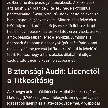
zökkenőmentes pénzügyi tranzakciók. A kifizetések
általában 0-24 órán belül teljesülnek elektronikus
pénztárcáknál (Skrill, Neteller). Banki átutalás akár 3-5
banki napot is igénybe vehet. Minden pénzfelvételt a
KYC folyamat korábbi befejezése előfeltételez. Napi,
heti és havi betéti/kifizetési korlátok érvényesek, ezeket
a fiók beállításaiban lehet ellenőrizni. A minimális
összegek általában alacsonyak (pár száz forint), ami
alacsony költségvetésű játékosok számát is lehetővé
teszi. Fontos, hogy a tranzakciós díjakat mindig a
szolgáltatók, nem a kaszinó szabja meg.
Biztonsági Audit: Licenctől
a Titkosításig
Az Energycasino működését a Máltai Szerencsejáték
Hatóság (MGA) szigorúan felügyeli, ami garantálja az
igazságos játékot és a játékosok védelmét. A weboldal