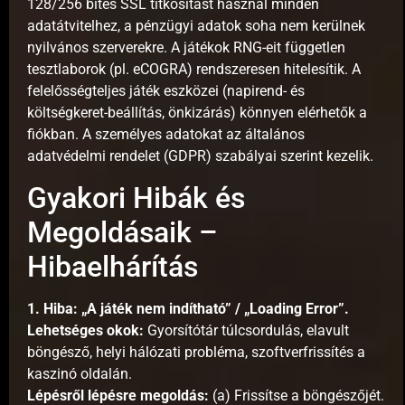
128/256 bites SSL titkosítást használ minden
adatátvitelhez, a pénzügyi adatok soha nem kerülnek
nyilvános szerverekre. A játékok RNG-eit független
tesztlaborok (pl. eCOGRA) rendszeresen hitelesítik. A
felelősségteljes játék eszközei (napirend- és
költségkeret-beállítás, önkizárás) könnyen elérhetők a
fiókban. A személyes adatokat az általános
adatvédelmi rendelet (GDPR) szabályai szerint kezelik.
Gyakori Hibák és
Megoldásaik –
Hibaelhárítás
1. Hiba: „A játék nem indítható” / „Loading Error”.
Lehetséges okok:
Gyorsítótár túlcsordulás, elavult
böngésző, helyi hálózati probléma, szoftverfrissítés a
kaszinó oldalán.
Lépésről lépésre megoldás:
(a) Frissítse a böngészőjét.