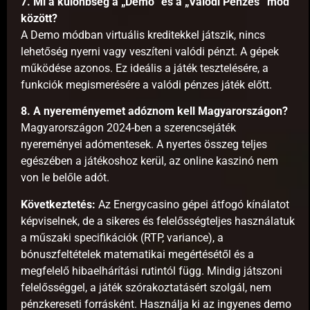
7. Mi a különbség a „Demo” és a „Valódi Pénzes” mód
között?
A Demo módban virtuális kreditekkel játszik, nincs
lehetőség nyerni vagy veszíteni valódi pénzt. A gépek
működése azonos. Ez ideális a játék tesztelésére, a
funkciók megismerésére a valódi pénzes játék előtt.
8. A nyereményemet adóznom kell Magyarországon?
Magyarországon 2024-ben a szerencsejáték
nyereményei adómentesek. A nyertes összeg teljes
egészében a játékoshoz kerül, az online kaszinó nem
von le belőle adót.
Következtetés:
Az Energycasino gépei átfogó kínálatot
képviselnek, de a sikeres és felelősségteljes használatuk
a műszaki specifikációk (RTP, variance), a
bónuszfeltételek matematikai megértésétől és a
megfelelő hibaelhárítási rutintól függ. Mindig játszoni
felelősséggel, a játék szórakoztatásért szolgál, nem
pénzkereseti forrásként. Használja ki az ingyenes demo