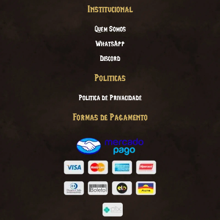
Institucional
Quem Somos
WhatsApp
Discord
Politicas
Politica de Privacidade
Formas de Pagamento