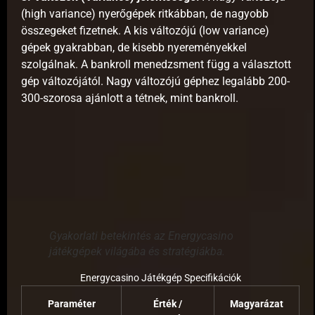
(high variance) nyerőgépek ritkábban, de nagyobb
összegeket fizetnek. A kis változójú (low variance)
gépek gyakrabban, de kisebb nyereményekkel
szolgálnak. A bankroll menedzsment függ a választott
gép változójától. Nagy változójú géphez legalább 200-
300-szorosa ajánlott a tétnek, mint bankroll.
Gyakorlati betekintés az Energycasino
játékgépek világába és stratégiákba.
Energycasino Játékgép Specifikációk
Paraméter
Érték /
Magyarázat