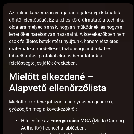
Az online kaszinózás világában a játékgépek kínálata
döntő jelentőségű. Ez a teljes körű útmutató a technikai
oldalára mélyed annak, hogyan működnek, és hogyan
lehet őket hatékonyan használni. A következőkben nem
csak felületes betekintést nyújtunk, hanem részletes
matematikai modelleket, biztonsági auditokat és
hibaelhárítási protokollokat is bemutatunk a
felelősségteljes játék érdekében.
Mielőtt elkezdené –
Alapvető ellenőrzőlista
Mielőtt elkezdené játszani energycasino gépeken,
győződjön meg a következőkről:
Hitelesítse az
Energycasino
MGA (Malta Gaming
Authority) licencét a láblécben.