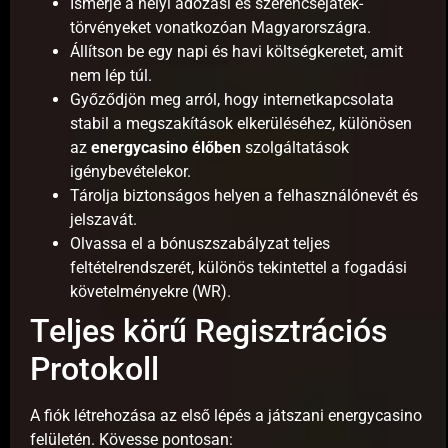
Ismerje a helyi adózási és szerencsejáték-
törvényeket vonatkozóan Magyarországra.
Állítson be egy napi és havi költségkeretet, amit
nem lép túl.
Győződjön meg arról, hogy internetkapcsolata
stabil a megszakítások elkerüléséhez, különösen
az
energycasino élőben
szolgáltatások
igénybevételekor.
Tárolja biztonságos helyen a felhasználónevét és
jelszavát.
Olvassa el a bónuszszabályzat teljes
feltételrendszerét, különös tekintettel a fogadási
követelményekre (WR).
Teljes körű Regisztrációs
Protokoll
A fiók létrehozása az első lépés a játszani energycasino
felületén. Kövesse pontosan: