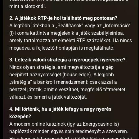
mint a slotoknál.
2. A játékok RTP-je hol található meg pontosan?
A legtöbb játékban a „Beállítások” vagy az „Információ”
(i) ikonra kattintva megjelenik a játék szabályleírása,
amely tartalmazza az elméleti RTP százalékot. Ha nincs
megadva, a fejlesztő honlapján is megtalálható.
3. Létezik valódi stratégia a nyerőgépek nyerésére?
Nincs olyan stratégia, ami megváltoztatja a gép
beépített háznyereségét (house edge). A legjobb
„stratégia” a bankroll menedzsment: csak azzal a
pénzzel játszik, amit elveszíthet, megfelelő tétméretet
választ, és ismeri a játék változóját.
4. Mi történik, ha a játék lefagy a nagy nyerés
közepén?
A modern online kaszinók (így az Energycasino is)
naplózzák minden egyes spin eredményét a szerveren.
Ha a kapcsolat megszakad, a játékállást a szerver oldali