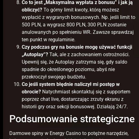
Co to jest „Maksymalna wypłata z bonusu” i jak ją
obliczyć?
To górny limit kwoty, którą możesz
wypłacić z wygranych bonusowych. Np. jeśli limit to
500 PLN, a wygrasz 800 PLN, 300 PLN zostanie
anulowanych po spełnieniu WR. Zawsze sprawdzaj
ten punkt w regulaminie.
Czy podczas gry na bonusie mogę używać funkcji
„Autoplay”?
Tak, ale z zachowaniem ostrożności.
Upewnij się, że Autoplay zatrzyma się, gdy saldo
spadnie do określonego poziomu, abyś nie
przekroczył swojego budżetu.
Co jeśli system błędnie naliczył mi postęp w
obrocie?
Natychmiast skontaktuj się z supportem
poprzez chat live, dostarczając zrzuty ekranu z
historii gry oraz sekcji bonusowej. Działają 24/7.
Podsumowanie strategiczne
Darmowe spiny w Energy Casino to potężne narzędzie,