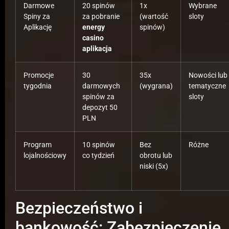
Darmowe
20 spinów
1x
Wybrane
Spiny za
za pobranie
(wartość
sloty
Aplikację
energy
spinów)
casino
aplikacja
Promocje
30
35x
Nowości lub
tygodnia
darmowych
(wygrana)
tematyczne
spinów za
sloty
depozyt 50
PLN
Program
10 spinów
Bez
Różne
lojalnościowy
co tydzień
obrotu lub
niski (5x)
Bezpieczeństwo i
bankowość: Zabezpieczenie