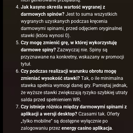
Jak kasyno określa wartość wygranej z
darmowych spinów?
Jest to suma wszystkich
wygranych uzyskanych podczas kręcenia
darmowymi spinami, przed odjęciem oryginalnej
stawki (która wynosi 0).
Czy mogę zmienić grę, w której wykorzystuję
darmowe spiny?
Zazwyczaj nie. Spiny są
przyznawane na konkretny, wskazany w promocji
tytuł.
Czy podczas realizacji warunku obrotu mogę
zmieniać wysokość stawki?
Tak, o ile minimalna
stawka spełnia wymogi danej gry. Pamiętaj jednak,
że wyższe stawki zwiększają ryzyko szybkiej utraty
salda przed spełnieniem WR.
Czy istnieje różnica między darmowymi spinami z
aplikacji a wersji desktop?
Czasami tak. Oferty
„tylko mobilne” są dostępne wyłącznie po
zalogowaniu przez
energy casino aplikacja
.