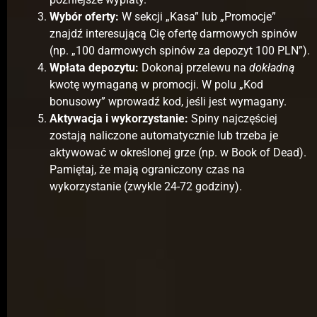
Wybór oferty:
W sekcji „Kasa” lub „Promocje”
znajdź interesującą Cię ofertę darmowych spinów
(np. „100 darmowych spinów za depozyt 100 PLN”).
Wpłata depozytu:
Dokonaj przelewu na
dokładną
kwotę wymaganą w promocji. W polu „Kod
bonusowy” wprowadź kod, jeśli jest wymagany.
Aktywacja i wykorzystanie:
Spiny najczęściej
zostają naliczone automatycznie lub trzeba je
aktywować w określonej grze (np. w Book of Dead).
Pamiętaj, że mają ograniczony czas na
wykorzystanie (zwykle 24-72 godziny).