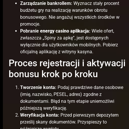
Zarządzanie bankrollem:
Wyznacz stały procent
budżetu gry na realizację warunków obrotu
bonusowego. Nie angażuj wszystkich środków w
promocje.
Pobranie
energy casino aplikacja
:
Wiele ofert,
zwłaszcza „Spiny za apkę”, jest dostępnych
wyłącznie dla użytkowników mobilnych. Pobierz
oficjalną aplikację z witryny kasyna.
Proces rejestracji i aktywacji
bonusu krok po kroku
Tworzenie konta:
Podaj prawdziwe dane osobowe
(imię, nazwisko, PESEL, adres) zgodne z
dokumentami. Błąd na tym etapie uniemożliwi
późniejszą weryfikację.
Weryfikacja konta:
Przed pierwszym depozytem
prześlij skany dokumentów. Przyspieszy to
późniejsze wypłaty.