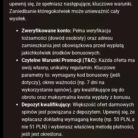
upewnij się, że spełniasz następujące, kluczowe warunki.
Zaniedbanie któregokolwiek może unieważnić cały
wysiłek.
Zweryfikowane konto:
Pełna weryfikacja
tożsamości (dowód osobisty) oraz adresu
zamieszkania jest obowiązkowa przed wypłatą
jakichkolwiek środków bonusowych.
Czytelne Warunki Promocji (T&C):
Każda oferta ma
swój własny, unikalny regulamin. Kluczowe
parametry to: wymagany kod bonusowy (jeśli
dotyczy), okres ważności (np. 7 dni na
wykorzystanie spinów), gry kwalifikujące się do
obrotu oraz maksymalna kwota wypłaty z bonusu.
Depozyt kwalifikujący:
Większość ofert darmowych
spinów jest powiązana z depozytem. Upewnij się, że
wpłacasz
dokładną
wymaganą kwotę (np. 50 PLN, a
nie 51 PLN) i wybierasz właściwą metodę płatności,
jeśli jest określona.