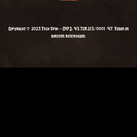
Copyright © 2023 Tech Spin – CNPJ: 43.728.213/0001-47. Todos os
direitos reservados.